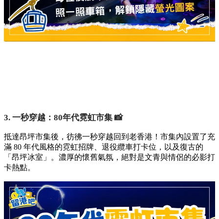
3. 一秒穿越：80年代霓虹市集 📸
抵達昂坪市集後，彷彿一秒穿越回到老香港！市集內設置了充
滿 80 年代風格的霓虹招牌、退役纜車打卡位，以及復古的
「昂坪冰室」。濃厚的懷舊氣氛，絕對是文青與情侶的必影打
卡熱點。