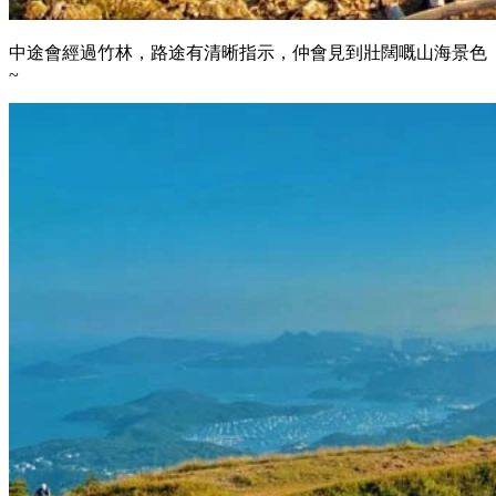
中途會經過竹林，路途有清晰指示，仲會見到壯闊嘅山海景色
~