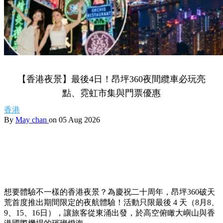
【香港夜景】最後4日！昂坪360夜間纜車必玩亮
點、霓虹市集與門票優惠
香港
By
May chan
on 05 Aug 2026
想要體驗不一樣的香港夜景？為慶祝二十周年，昂坪360破天
荒首度推出期間限定的夜航體驗！活動只限最後 4 天（8月8、
9、15、16日），讓旅客從東涌出發，於高空俯瞰大嶼山與香