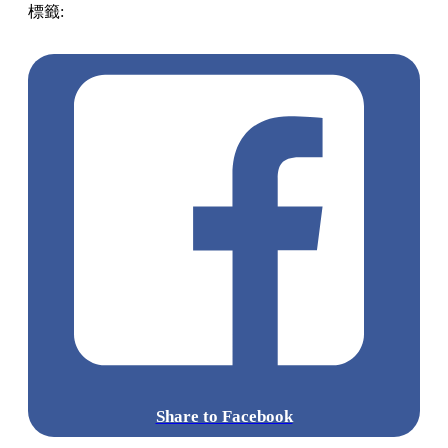
標籤:
中文(繁)
香港
香港
玩樂
行山
香港好去處
沙田 / 大圍
行山路線
行山打卡
馬鞍山
馬鞍山好去處
香港行山
Share to Facebook