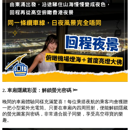
2. 車廂隱藏彩蛋：解鎖螢光密碼 🔦
晚間的車廂體驗同樣充滿驚喜！每位乘搭夜航的乘客均會獲贈
一把小型紫外光電筒。只要在車廂內四周照射，便能解鎖隱藏
的螢光圖案與密碼，非常適合親子同樂，享受高空尋寶的樂
趣。