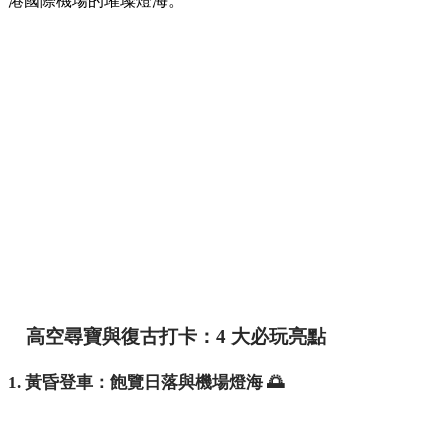
港國際機場的璀璨燈海。
高空尋寶與復古打卡：4 大必玩亮點
1. 黃昏登車：飽覽日落與機場燈海 🌅