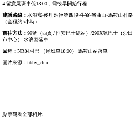
4.留意尾班車係18:00，需較早開始行程
建議路線：
水浪窩-麥理浩徑第四段-牛寮-彎曲山-馬鞍山村路
（全程約5小時）
前往方法：
99號（西貢 / 恒安巴士總站）/299X號巴士（沙田
市中心） 水浪窩落車
回程：
NR84村巴 （尾班車18:00） 馬鞍山站落車
圖片來源：tibby_chiu
點擊觀看全部相片: