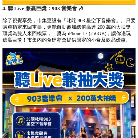
4. 聽 Live 兼贏巨獎：903 音樂會 🎶
除了視覺享受，市集更設有「叱咤 903 星空下音樂會」。只要
購買指定來回車票，更能自動參加總值高達 200 萬的大抽獎，
頭獎為雙人來回機票，二獎為 iPhone 17 (256GB)，讓你邊玩
邊贏巨獎！市集內的食肆亦會提供限定的小食及飲品優惠。