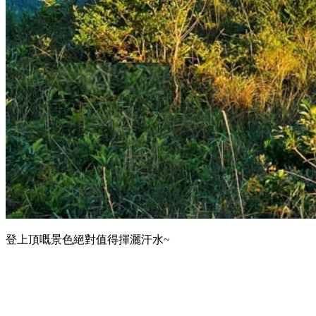
登上頂嘅景色絕對值得揮灑汗水~