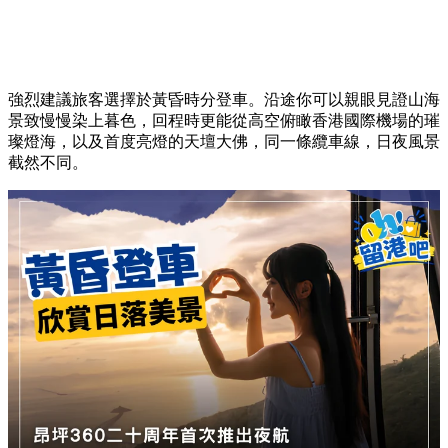
強烈建議旅客選擇於黃昏時分登車。沿途你可以親眼見證山海
景致慢慢染上暮色，回程時更能從高空俯瞰香港國際機場的璀
璨燈海，以及首度亮燈的天壇大佛，同一條纜車線，日夜風景
截然不同。