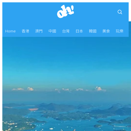
Home
香港
澳門
中國
台灣
日本
韓國
美食
玩樂