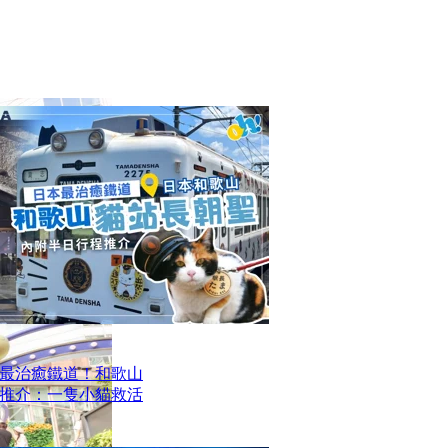
最治癒鐵道！和歌山
推介：一隻小貓救活