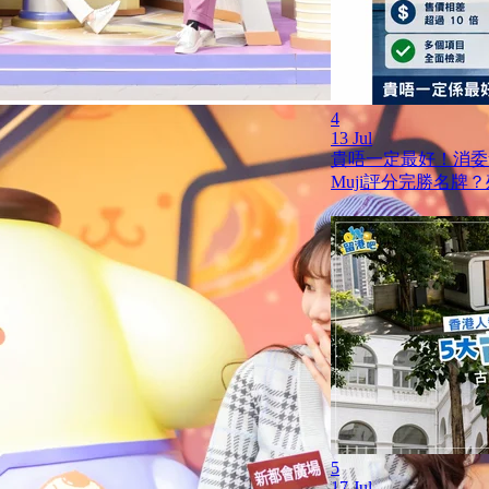
4
13 Jul
貴唔一定最好！消委
Muji評分完勝名牌
5
17 Jul