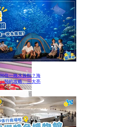
00住一晚水族館？海
」預約攻略、三大亮