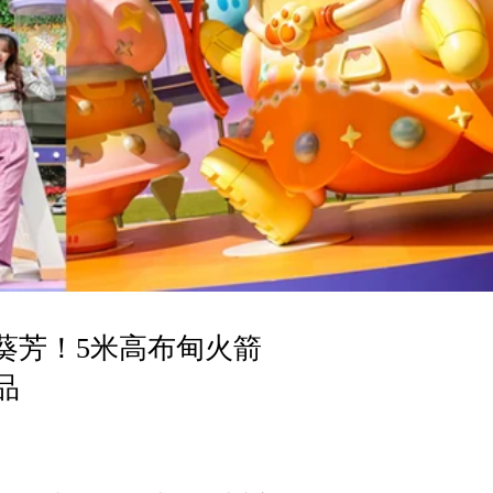
葵芳！5米高布甸火箭
品