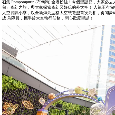
召集 Pompompurin (布甸狗) 全港粉絲！今個聖誕節，大
甸」奇幻之旅，與大家探索奇幻又好玩的外太空！ 人氣王布甸狗將帶領好
太空冒險小隊，以全新炫亮型格太空裝造型首次亮相，勇闖夢
成 為隊員，攜手於太空執行任務，開心歡度聖誕！