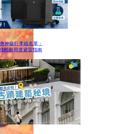
會神級行李箱名單：
？殘酷耐用度避雷指南