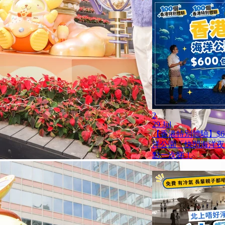
2
29 Jul
【香港特別體驗】$6
洋公園「快閃海洋夜
點一次睇！