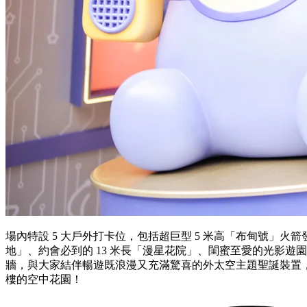
場內特設 5 大戶外打卡位，包括超巨型 5 米高「布甸號」火箭
地」、約會必到的 13 米長「漫星花院」、閨蜜至愛的光影遊
牆，與大家結伴暢遊既浪漫又充滿驚喜的外太空主題聖誕裝置，
樓的空中花園！