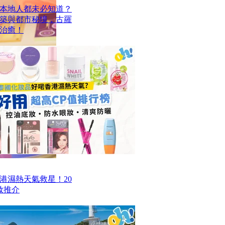
本地人都未必知道？
建築與都市秘境，古羅
治癒！
香港濕熱天氣救星！20
妝推介