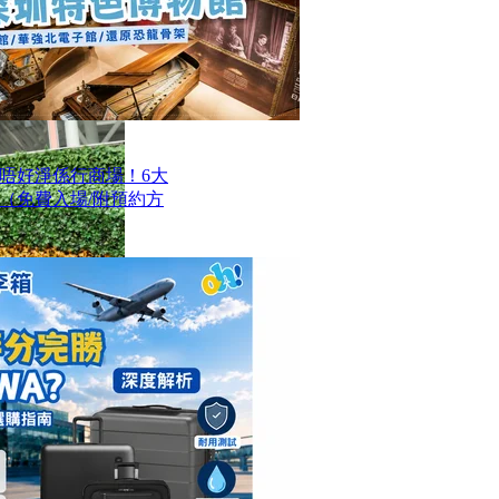
唔好淨係行商場！6大
（免費入場/附預約方