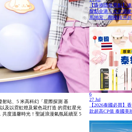
【香港隱世景點】連
盤點全港 5 大古蹟
馬地宮、階梯綠洲超
6
27 Jul
發射站、5 米高科幻「星際探測 基
【2026泰國必買】
園以及以霓虹燈及紫色花打造 的霓虹星光
款超高CP值 泰國美
共度溫馨時光！聖誕浪漫氣氛延續至 5