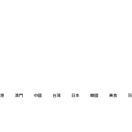
港
澳門
中國
台灣
日本
韓國
美食
玩