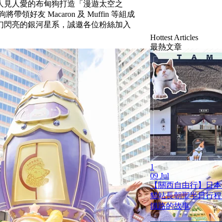
家必去人見人愛的布甸狗打造「漫遊太空之
友 Macaron 及 Muffin 等組成
幻閃亮的銀河星系，誠邀各位粉絲加入
Hottest Articles
最熱文章
1
09 Jul
【關西自由行】日本
貓站長朝聖半日行程
鐵路的故事