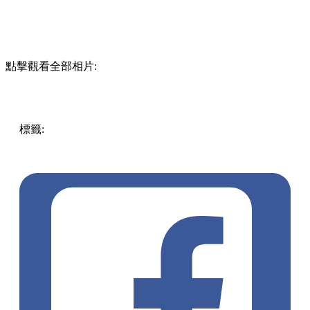
點擊觀看全部相片:
標籤:
中文(繁)
香港
香港
玩樂
打卡
香港好去處
親子
將軍澳
商場打卡
將軍澳 / 西貢
將軍澳好去處
將軍澳打卡
商場活
動
barbie