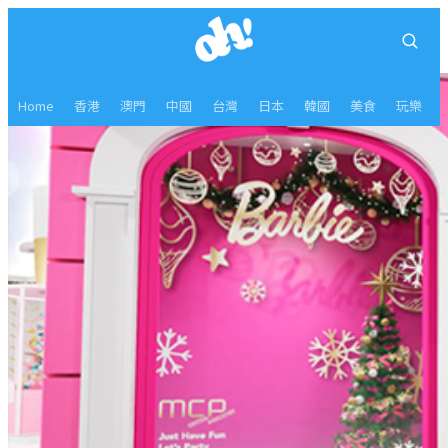
Home
香港
澳門
中國
台灣
日本
韓國
美食
玩樂