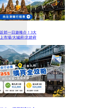
近郊一日遊推介！3大
上市場/大城府/北碧府