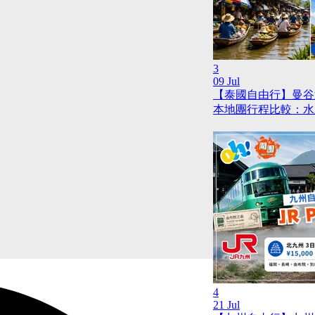
3
09 Jul
【泰國自由行】曼谷
本地團行程比較：水
4
21 Jul