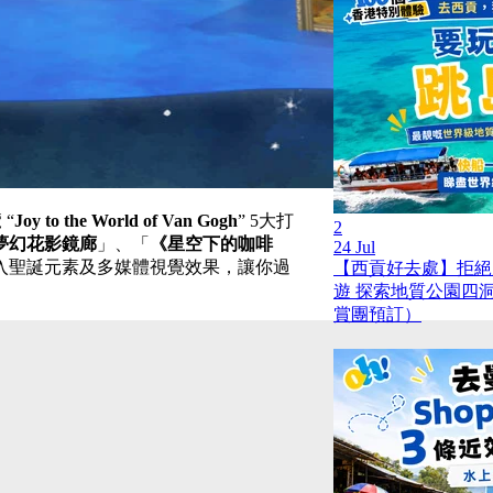
 “
Joy to the World of Van Gogh
” 5大打
2
夢幻花影鏡廊
」、「
《星空下的咖啡
24 Jul
入聖誕元素及多媒體視覺效果，讓你過
【西貢好去處】拒絕
遊 探索地質公園四
賞團預訂）