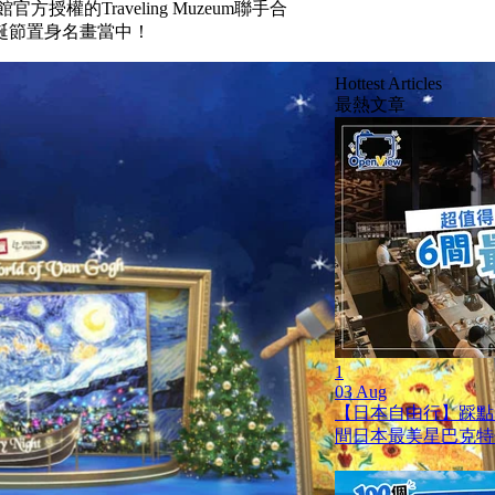
權的Traveling Muzeum聯手合
誕節置身名畫當中！
Hottest Articles
最熱文章
1
03 Aug
【日本自由行】踩點
間日本最美星巴克特