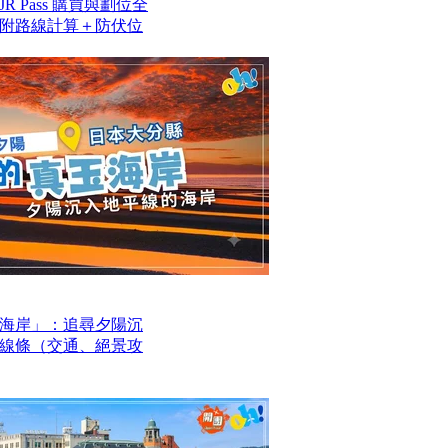
 Pass 購買與劃位全
附路線計算＋防伏位
海岸」：追尋夕陽沉
線條（交通、絕景攻