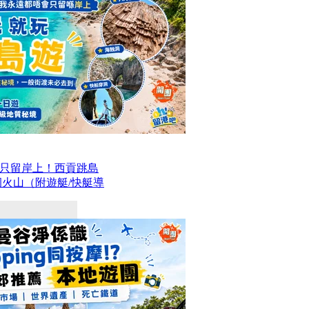
只留岸上！西貢跳島
洞火山（附遊艇/快艇導