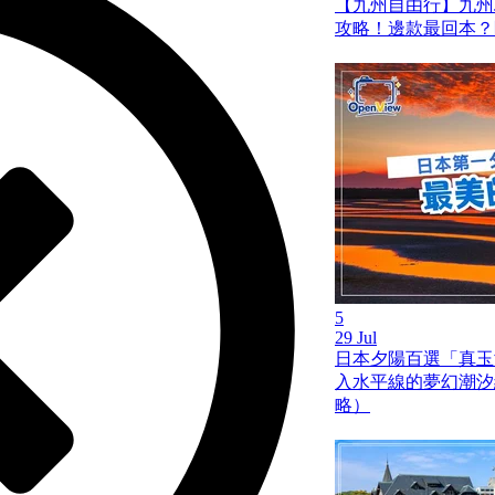
【九州自由行】九州JR
攻略！邊款最回本？
5
29 Jul
日本夕陽百選「真玉
入水平線的夢幻潮汐
略）