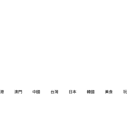
港
澳門
中國
台灣
日本
韓國
美食
玩