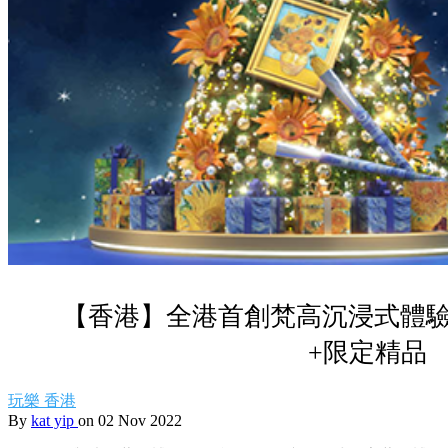
【香港】全港首創梵高沉浸式體驗
+限定精品
玩樂
香港
By
kat yip
on 02 Nov 2022