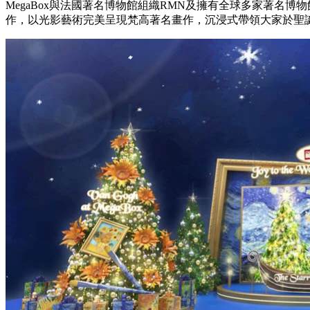
MegaBox與法國著名博物館組織RMN及擁有全球多家著名博物館官方授
作，以光影藝術完美呈現梵高著名畫作，沉浸式帶領大家於聖