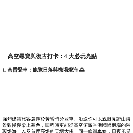
高空尋寶與復古打卡：4 大必玩亮點
1. 黃昏登車：飽覽日落與機場燈海 🌅
強烈建議旅客選擇於黃昏時分登車。沿途你可以親眼見證山海
景致慢慢染上暮色，回程時更能從高空俯瞰香港國際機場的璀
璨燈海，以及首度亮燈的天壇大佛，同一條纜車線，日夜風景