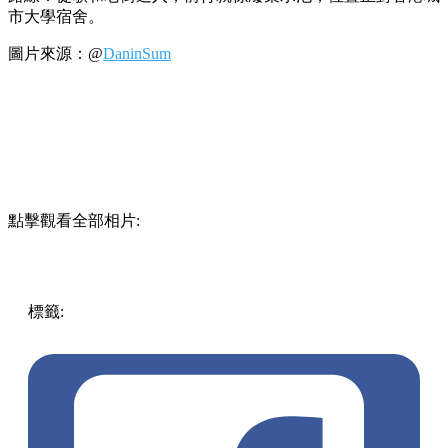
市大學宿舍。
圖片來源：@
DaninSum
點擊觀看全部相片:
標籤:
中文(繁)
香港
玩樂
打卡
粉紅
香港好去處
公園
黃大仙
/ 鑽石山 / 樂富
石硤尾好去處
粉藍
打卡墻