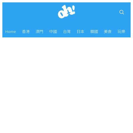
Home
香港
澳門
中國
台灣
日本
韓國
美食
玩樂