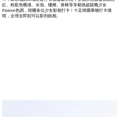
紅、粉藍色嘅墻、水池、樓梯、座椅等等都係超靚嘅少女
Pantone色調，啱曬各位少女影相打卡！十足韓國果啲打卡墻
咁，企埋去即刻可以影到靚相。