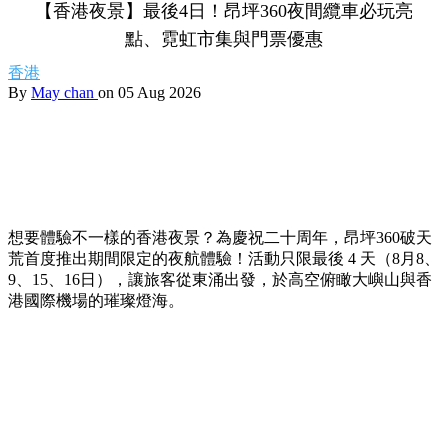
【香港夜景】最後4日！昂坪360夜間纜車必玩亮
點、霓虹市集與門票優惠
香港
By
May chan
on 05 Aug 2026
想要體驗不一樣的香港夜景？為慶祝二十周年，昂坪360破天
荒首度推出期間限定的夜航體驗！活動只限最後 4 天（8月8、
9、15、16日），讓旅客從東涌出發，於高空俯瞰大嶼山與香
港國際機場的璀璨燈海。