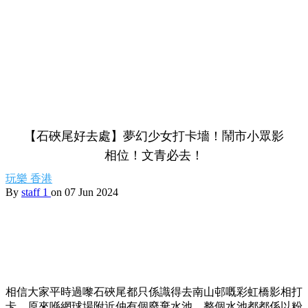
【石硤尾好去處】夢幻少女打卡墻！鬧市小眾影
相位！文青必去！
玩樂
香港
By
staff 1
on 07 Jun 2024
相信大家平時過嚟石硤尾都只係識得去南山邨嘅彩虹橋影相打
卡，原來喺網球場附近仲有個廢棄水池，整個水池都都係以粉