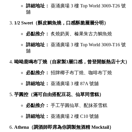
詳細地址：
葵涌廣場 3 樓 Top World 3069-T26 號
舖
1/2 Sweet（酥皮鯛魚燒，口感酥脆層層分明）
必點推介：
炙燒奶黃、榛果朱古力鯛魚燒
詳細地址：
葵涌廣場 3 樓 Top World 3069-T16 號
舖
呦呦鹿鳴布丁燒（自家製3層口感，曾登開飯熱店十大）
必點推介：
招牌椰子布丁燒、咖啡布丁燒
詳細地址：
葵涌廣場 3 樓 87A 號舖
芋圓控（滿可自由搭配豆花、仙草同雪糕）
必點推介：
手工芋圓仙草、配抹茶雪糕
詳細地址：
葵涌廣場 2 樓 C10 號舖
Athena（調酒師即席為你調製無酒精 Mocktail）