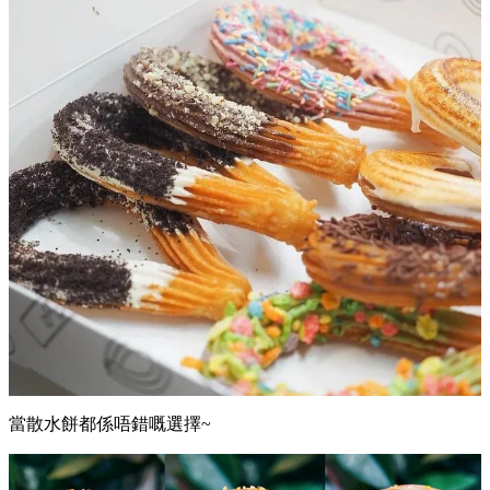
當散水餅都係唔錯嘅選擇~