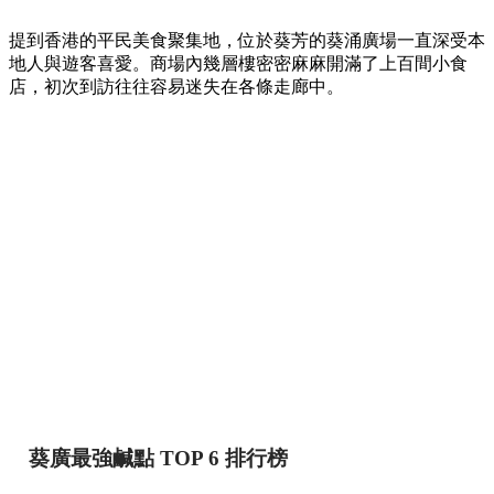
提到香港的平民美食聚集地，位於葵芳的葵涌廣場一直深受本
地人與遊客喜愛。商場內幾層樓密密麻麻開滿了上百間小食
店，初次到訪往往容易迷失在各條走廊中。
葵廣最強鹹點 TOP 6 排行榜