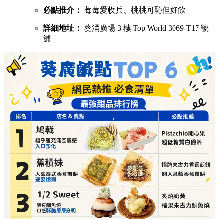
必點推介：
莓莓愛收兵、桃桃可恥但好飲
詳細地址：
葵涌廣場 3 樓 Top World 3069-T17 號
舖