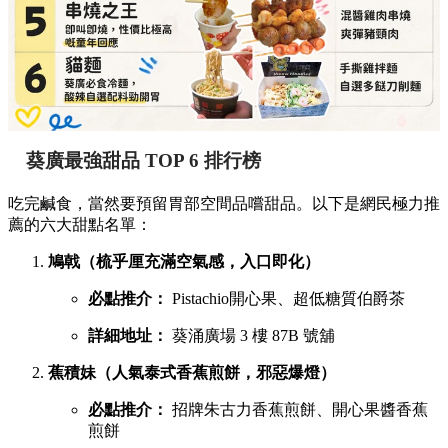
葵廣最強甜品 TOP 6 排行榜
吃完鹹食，當然要預留胃部空間品嚐甜品。以下是網民極力推
薦的六大甜點名單：
鳩戟（梳乎厘充滿空氣感，入口即化）
必點推介：
Pistachio開心果、超低糖質伯爵茶
詳細地址：
葵涌廣場 3 樓 87B 號舖
蕉積妹（人氣泰式香蕉煎餅，邪惡爆燈）
必點推介：
招牌朱古力香蕉煎餅、開心果醬香蕉
煎餅