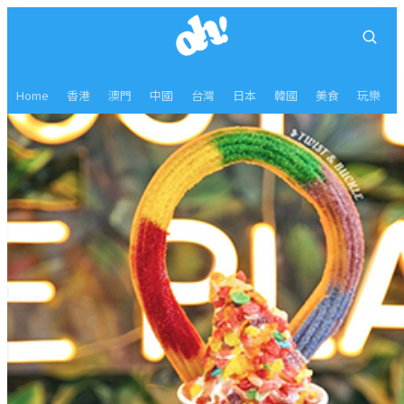
Home
香港
澳門
中國
台灣
日本
韓國
美食
玩樂