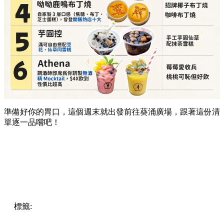
準備好你的胃口，這個週末就出發前往葵涌廣場，跟著這份清
單逐一品嚐吧！
標籤:
Hong Kong
香港
葵廣美食
葵芳好去處
葵芳 / 青衣
葵
涌廣場
葵廣掃街
香港平民美食
慧食貓
鳩戟
呦呦鹿鳴布丁