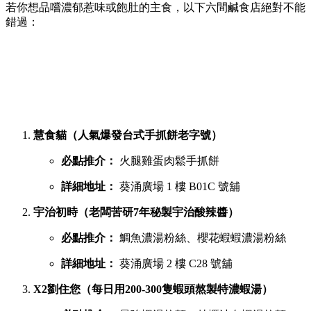
若你想品嚐濃郁惹味或飽肚的主食，以下六間鹹食店絕對不能
錯過：
慧食貓（人氣爆發台式手抓餅老字號）
必點推介：
火腿雞蛋肉鬆手抓餅
詳細地址：
葵涌廣場 1 樓 B01C 號舖
宇治初時（老闆苦研7年秘製宇治酸辣醬）
必點推介：
鯛魚濃湯粉絲、櫻花蝦蝦濃湯粉絲
詳細地址：
葵涌廣場 2 樓 C28 號舖
X2劉住您（每日用200-300隻蝦頭熬製特濃蝦湯）