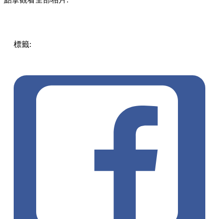
標籤:
中文(繁)
美食
香港
香港
美食
甜品
香港美食
尖沙咀美
食
尖沙咀
香港甜品
尖沙咀 / 佐敦 / 油麻地
散水餅
churros
churros專門店