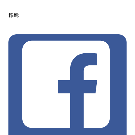
仲有多款炸物可供選擇！
SOLO UDON ソロうどん
地址：銅鑼灣登龍街18號V Point地下3號舖
營業時間：12:00-22:00
電話：6790 5970
圖片來源：@
coji_foodie
、@
corgiwithfood
點擊觀看全部相片: