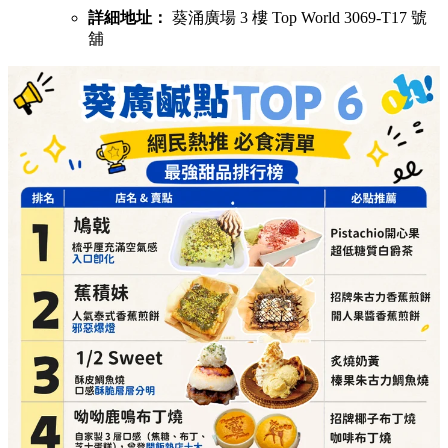
舖
1/2 Sweet（酥皮鯛魚燒，口感酥脆層層分明）
必點推介：
炙燒奶黃、榛果朱古力鯛魚燒
詳細地址：
葵涌廣場 3 樓 Top World 3069-T16 號
舖
呦呦鹿鳴布丁燒（自家製3層口感，曾登開飯熱店十大）
必點推介：
招牌椰子布丁燒、咖啡布丁燒
詳細地址：
葵涌廣場 3 樓 87A 號舖
芋圓控（滿可自由搭配豆花、仙草同雪糕）
必點推介：
手工芋圓仙草、配抹茶雪糕
詳細地址：
葵涌廣場 2 樓 C10 號舖
Athena（調酒師即席為你調製無酒精 Mocktail）
必點推介：
莓莓愛收兵、桃桃可恥但好飲