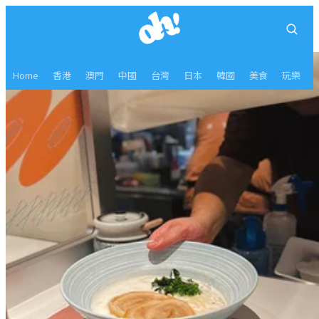
Home
香港
澳門
中國
台灣
日本
韓國
美食
玩樂