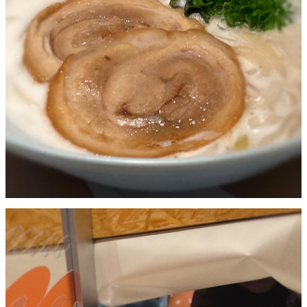
中華風擔擔烏龍麵。