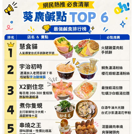
詳細地址：
葵涌廣場 3 樓 Top World 3069-T20 號
舖
煮你隻蜆（主打新鮮吐沙大蜆，湯底鮮味十足）
必點推介：
白酒牛油大光麵、台式沙茶濃湯花甲
粉
詳細地址：
葵涌廣場 3 樓 Top World 3069-T11 號
舖
串燒之王（即叫即燒，性價比極高的童年回憶）
必點推介：
混醬雞肉串燒、爽彈豬頸肉
詳細地址：
葵涌廣場 3 樓 89B 號舖
貓麵（必食冷麵，酸辣自選配料勁開胃）
必點推介：
手撕雞拌麵、自選多餸刀削麵
詳細地址：
葵涌廣場 3 樓 Top World 3069-T18 號
舖