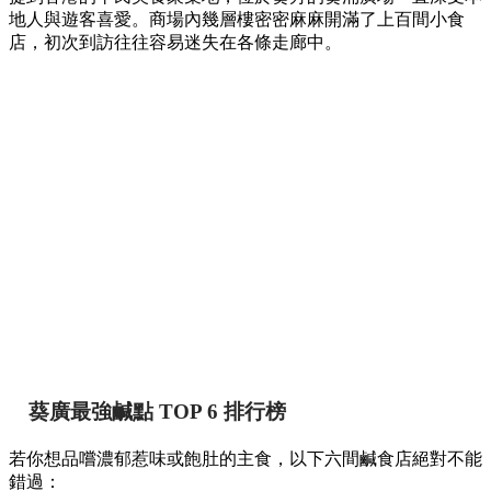
【葵廣掃街】網民熱推Top 12必食清單！最強鹹
甜點推介附詳細地址 🍢🥞
香港
By
May chan
on 07 Aug 2026