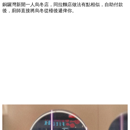
銅鑼灣新開一人烏冬店，同拉麵店做法有點相似，自助付款
後，廚師直接將烏冬從檯後遞俾你。