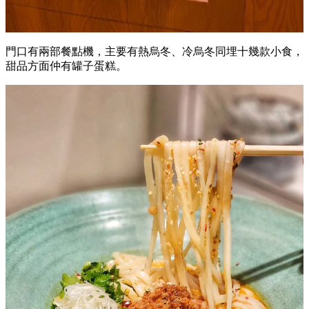
門口有兩部餐點機，主要有熱烏冬、冷烏冬同埋十幾款小食，
甜品方面仲有罐子蛋糕。