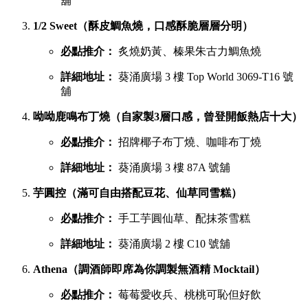
葵廣最強甜品 TOP 6 排行榜
吃完鹹食，當然要預留胃部空間品嚐甜品。以下是網民極力推
薦的六大甜點名單：
鳩戟（梳乎厘充滿空氣感，入口即化）
必點推介：
Pistachio開心果、超低糖質伯爵茶
詳細地址：
葵涌廣場 3 樓 87B 號舖
蕉積妹（人氣泰式香蕉煎餅，邪惡爆燈）
必點推介：
招牌朱古力香蕉煎餅、開心果醬香蕉
煎餅
詳細地址：
葵涌廣場 3 樓 Top World 3069-T26 號