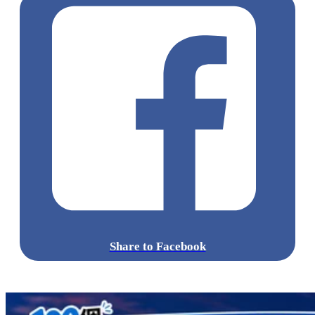
準備好你的胃口，這個週末就出發前往葵涌廣場，跟著這份清
單逐一品嚐吧！
標籤:
Hong Kong
香港
葵廣美食
葵芳好去處
葵芳 / 青衣
葵
涌廣場
葵廣掃街
香港平民美食
慧食貓
鳩戟
呦呦鹿鳴布丁
燒