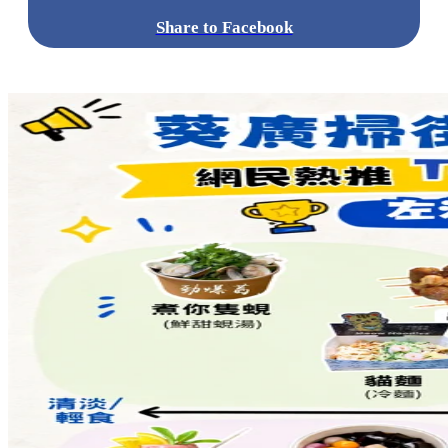
標籤:
中文(繁)
美食
香港
香港
美食
香港美食
打卡餐廳
銅鑼
灣美食
銅鑼灣餐廳
銅鑼灣
灣仔 / 銅鑼灣 / 大坑
烏冬專門店
一人烏冬
烏冬