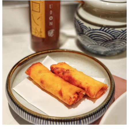
雞白湯叉燒烏冬。