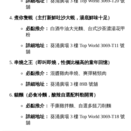
慧食貓（人氣爆發台式手抓餅老字號）
必點推介：
火腿雞蛋肉鬆手抓餅
詳細地址：
葵涌廣場 1 樓 B01C 號舖
宇治初時（老闆苦研7年秘製宇治酸辣醬）
必點推介：
鯛魚濃湯粉絲、櫻花蝦蝦濃湯粉絲
詳細地址：
葵涌廣場 2 樓 C28 號舖
X2劉住您（每日用200-300隻蝦頭熬製特濃蝦湯）
必點推介：
最強蝦湯拉麵、牡蠣沙白蝦湯拉麵