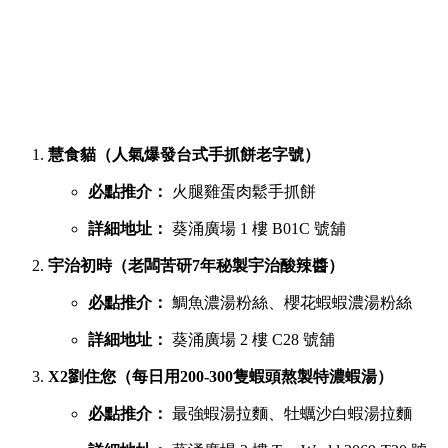
提到香港的平民美食聚集地，位於葵芳的葵涌廣場一直深受本
地人與遊客喜愛。商場內幾層樓密密麻麻開滿了上百間小食
店，初次到訪往往容易迷失在各條走廊中。
葵廣最強鹹點 TOP 6 排行榜
若你想品嚐濃郁惹味或飽肚的主食，以下六間鹹食店絕對不能
錯過：