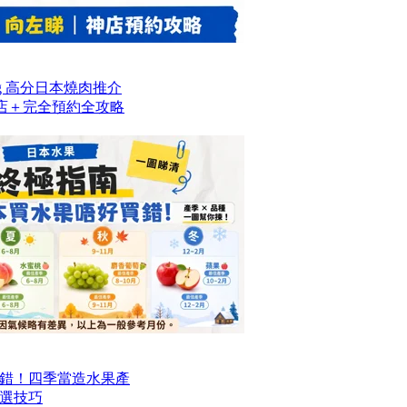
og 高分日本燒肉推介
名店＋完全預約全攻略
錯！四季當造水果產
選技巧