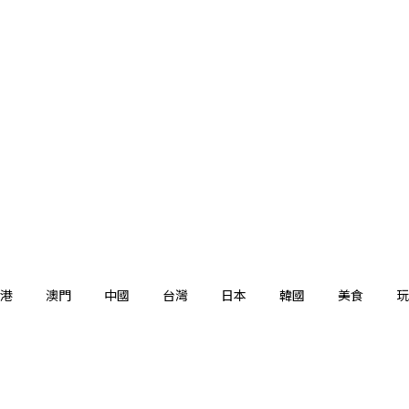
港
澳門
中國
台灣
日本
韓國
美食
玩