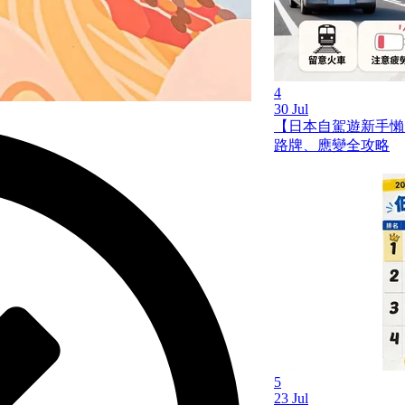
4
30 Jul
【日本自駕遊新手懶
路牌、應變全攻略
5
23 Jul