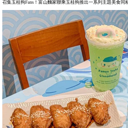
召集玉桂狗Fans！富山麵家聯乘玉桂狗推出一系列主題美食同