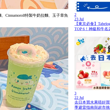
2
拉麵、Cinnamoroll特製牛奶拉麵、玉子章魚
23 Jul
【東京必食】Tabel
TOP 6！神級和牛
3
22 Jul
去日本買水果唔好買
季避雷指南與超市挑