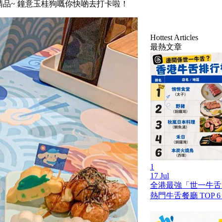
精品~ 鐘意玉桂狗嘅你快啲去打卡啦！
Hottest Articles
最熱文章
1
17 Jul
全港最強「世一牛舌」
熱門牛舌餐廳 TOP 