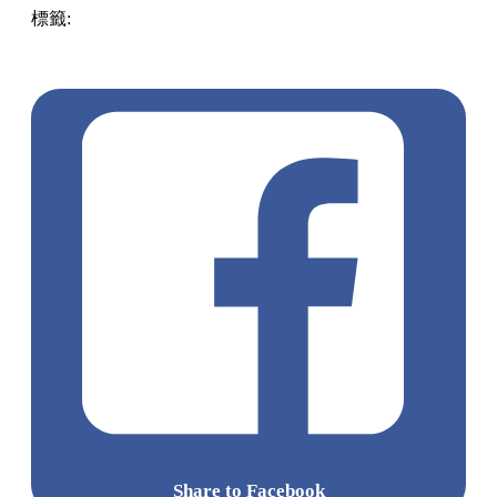
標籤:
Hong Kong
香港
葵廣美食
葵芳好去處
葵芳 / 青衣
葵
涌廣場
葵廣掃街
香港平民美食
慧食貓
鳩戟
呦呦鹿鳴布丁
燒
Share to Facebook