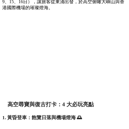
9、15、16日），讓旅客從東涌出發，於高空俯瞰大嶼山與香
港國際機場的璀璨燈海。
高空尋寶與復古打卡：4 大必玩亮點
1. 黃昏登車：飽覽日落與機場燈海 🌅