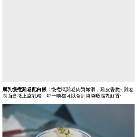
腐乳慢煮雞卷配白飯：
慢煮嘅雞卷肉質嫩滑，雞皮香脆~ 雞卷
表面會撒上腐乳粉，每一啖都可以食到淡淡嘅腐乳鮮香~