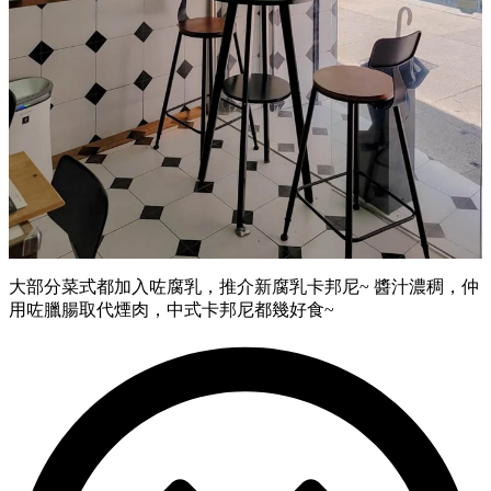
大部分菜式都加入咗腐乳，推介新腐乳卡邦尼~ 醬汁濃稠，仲
用咗臘腸取代煙肉，中式卡邦尼都幾好食~