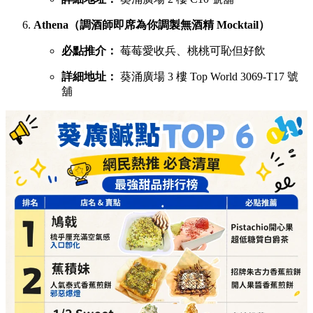
Athena（調酒師即席為你調製無酒精 Mocktail）
必點推介：
莓莓愛收兵、桃桃可恥但好飲
詳細地址：
葵涌廣場 3 樓 Top World 3069-T17 號
舖