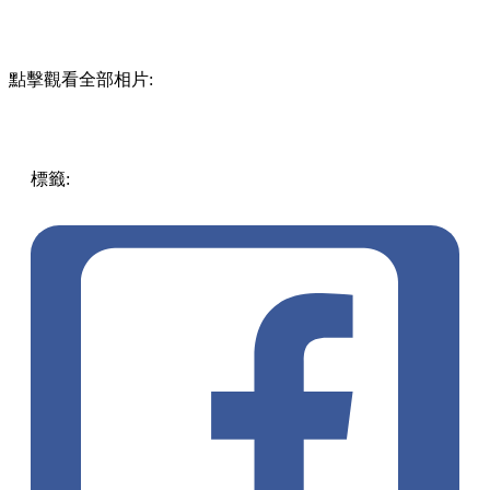
點擊觀看全部相片:
標籤:
中文(繁)
美食
香港
香港
美食
餐廳
中環
香港美食
中環
/ 上環 / 西環
中環美食
特色餐廳
腐乳
腐乳主題餐廳