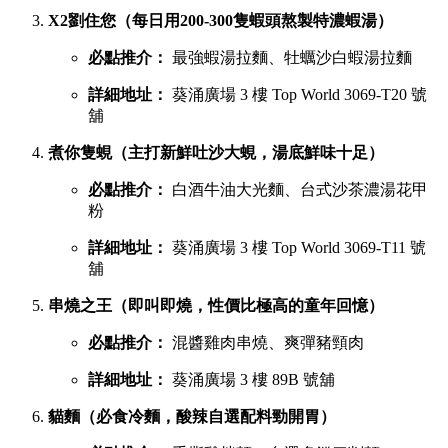
X2劉住您（每日用200-300隻蝦頭熬製特濃蝦湯）
必點推介：
最強蝦湯拉麵、牡蠣沙白蝦湯拉麵
詳細地址：
葵涌廣場 3 樓 Top World 3069-T20 號
舖
煮你隻蜆（主打新鮮吐沙大蜆，湯底鮮味十足）
必點推介：
白酒牛油大光麵、台式沙茶濃湯花甲
粉
詳細地址：
葵涌廣場 3 樓 Top World 3069-T11 號
舖
串燒之王（即叫即燒，性價比極高的童年回憶）
必點推介：
混醬雞肉串燒、爽彈豬頸肉
詳細地址：
葵涌廣場 3 樓 89B 號舖
貓麵（必食冷麵，酸辣自選配料勁開胃）