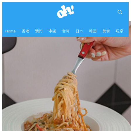
Home
香港
澳門
中國
台灣
日本
韓國
美食
玩樂