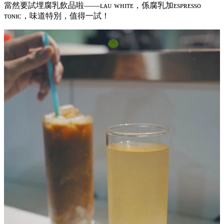
當然要試埋腐乳飲品啦——ʟᴀᴜ ᴡʜɪᴛᴇ，係腐乳加ᴇsᴘʀᴇssᴏ
ᴛᴏɴɪᴄ，味道特別，值得一試！