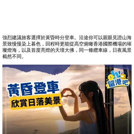
強烈建議旅客選擇於黃昏時分登車。沿途你可以親眼見證山海
景致慢慢染上暮色，回程時更能從高空俯瞰香港國際機場的璀
璨燈海，以及首度亮燈的天壇大佛，同一條纜車線，日夜風景
截然不同。