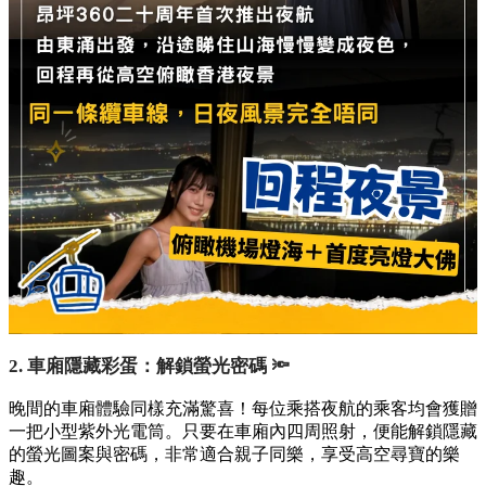
2. 車廂隱藏彩蛋：解鎖螢光密碼 🔦
晚間的車廂體驗同樣充滿驚喜！每位乘搭夜航的乘客均會獲贈
一把小型紫外光電筒。只要在車廂內四周照射，便能解鎖隱藏
的螢光圖案與密碼，非常適合親子同樂，享受高空尋寶的樂
趣。