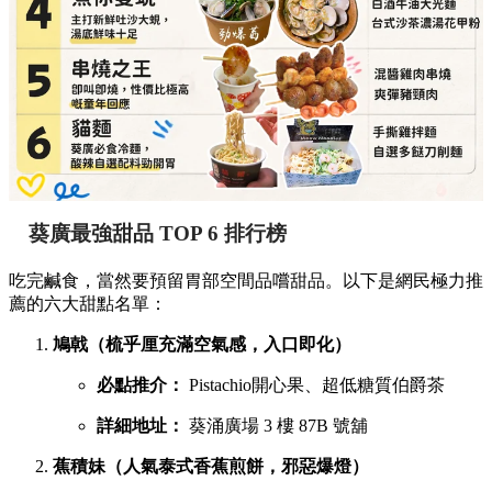
葵廣最強甜品 TOP 6 排行榜
吃完鹹食，當然要預留胃部空間品嚐甜品。以下是網民極力推
薦的六大甜點名單：
鳩戟（梳乎厘充滿空氣感，入口即化）
必點推介：
Pistachio開心果、超低糖質伯爵茶
詳細地址：
葵涌廣場 3 樓 87B 號舖
蕉積妹（人氣泰式香蕉煎餅，邪惡爆燈）