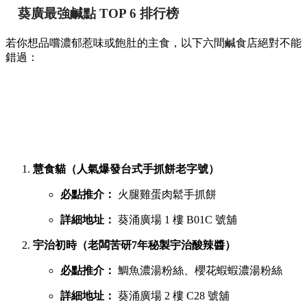
葵廣最強鹹點 TOP 6 排行榜
若你想品嚐濃郁惹味或飽肚的主食，以下六間鹹食店絕對不能
錯過：
慧食貓（人氣爆發台式手抓餅老字號）
必點推介：
火腿雞蛋肉鬆手抓餅
詳細地址：
葵涌廣場 1 樓 B01C 號舖
宇治初時（老闆苦研7年秘製宇治酸辣醬）
必點推介：
鯛魚濃湯粉絲、櫻花蝦蝦濃湯粉絲
詳細地址：
葵涌廣場 2 樓 C28 號舖