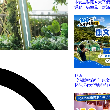
本女生私藏 6 大平
通勤、街頭風一次滿
5
17 Jul
【港版輕旅行】康文
起任玩4大營地/預訂