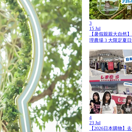
3
15 Jul
【暑假親親大自然】
理農場 3 大限定夏
4
23 Jul
【2026日本購物】