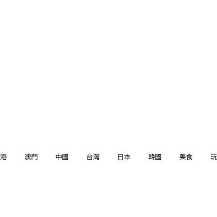
港
澳門
中國
台灣
日本
韓國
美食
玩