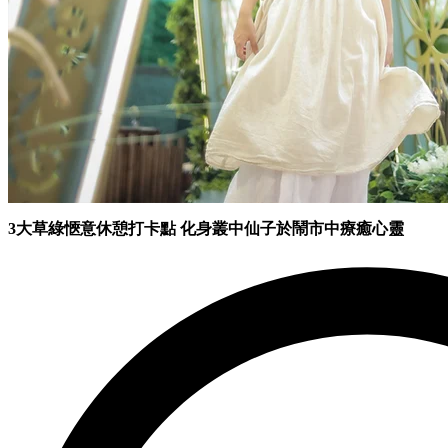
3大草綠愜意休憩打卡點 化身叢中仙子於鬧市中療癒心靈