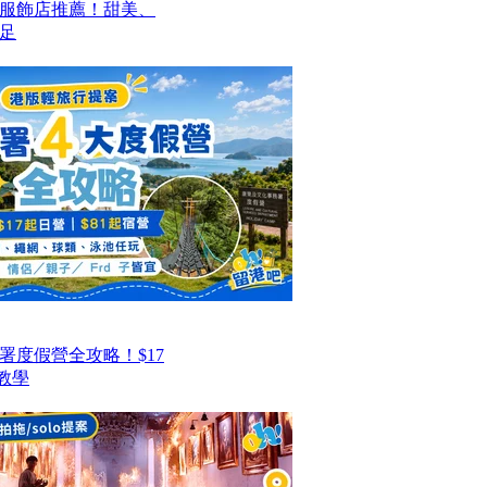
價服飾店推薦！甜美、
足
署度假營全攻略！$17
教學