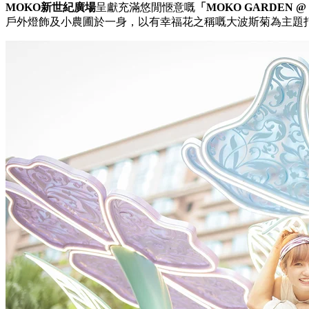
MOKO新世紀廣場
呈獻充滿悠閒愜意嘅
「MOKO GARDEN @
戶外燈飾及小農圃於一身，以有幸福花之稱嘅大波斯菊為主題