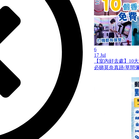
6
17 Jul
【室內好去處】10
必睇莫奈真跡/草間彌