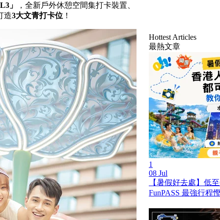
 L3」
，全新戶外休憩空間集打卡裝置、
打造
3大文青打卡位
！
Hottest Articles
最熱文章
1
08 Jul
【暑假好去處】低至
FunPASS 最強行