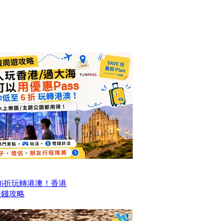
6折玩轉港澳！香港
程慳錢攻略