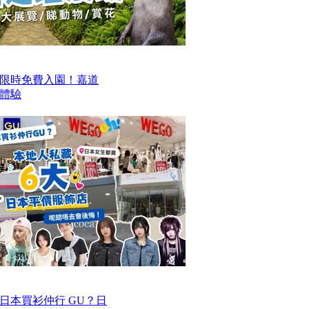
限時免費入園！嘉道
日體驗
去日本買衫仲行 GU？日