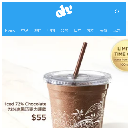
Home
香港
澳門
中國
台灣
日本
韓國
美食
玩樂