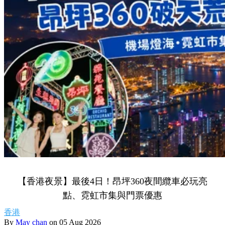
【香港夜景】最後4日！昂坪360夜間纜車必玩亮
點、霓虹市集與門票優惠
香港
By
May chan
on 05 Aug 2026