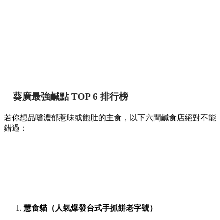
葵廣最強鹹點 TOP 6 排行榜
若你想品嚐濃郁惹味或飽肚的主食，以下六間鹹食店絕對不能
錯過：
慧食貓（人氣爆發台式手抓餅老字號）