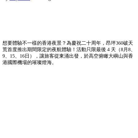
想要體驗不一樣的香港夜景？為慶祝二十周年，昂坪360破天
荒首度推出期間限定的夜航體驗！活動只限最後 4 天（8月8、
9、15、16日），讓旅客從東涌出發，於高空俯瞰大嶼山與香
港國際機場的璀璨燈海。