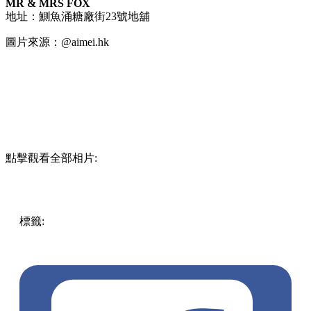
MR & MRS FOX
地址：鰂魚涌糖廠街23號地舖
圖片來源：@aimei.hk
點擊觀看全部相片:
標籤:
中文(繁)
美食
香港
香港
美食
餐廳
甜品
香港美食
香港
餐廳
生日飯
西餐
鰂魚涌
鰂魚涌美食
鰂魚涌餐廳
鰂魚涌 /
西灣河 / 筲箕灣
生日慶祝
鰂魚涌西餐