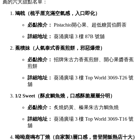
薦的六大甜點名單：
鳩戟（梳乎厘充滿空氣感，入口即化）
必點推介：
Pistachio開心果、超低糖質伯爵茶
詳細地址：
葵涌廣場 3 樓 87B 號舖
蕉積妹（人氣泰式香蕉煎餅，邪惡爆燈）
必點推介：
招牌朱古力香蕉煎餅、開心果醬香蕉
煎餅
詳細地址：
葵涌廣場 3 樓 Top World 3069-T26 號
舖
1/2 Sweet（酥皮鯛魚燒，口感酥脆層層分明）
必點推介：
炙燒奶黃、榛果朱古力鯛魚燒
詳細地址：
葵涌廣場 3 樓 Top World 3069-T16 號
舖
呦呦鹿鳴布丁燒（自家製3層口感，曾登開飯熱店十大）