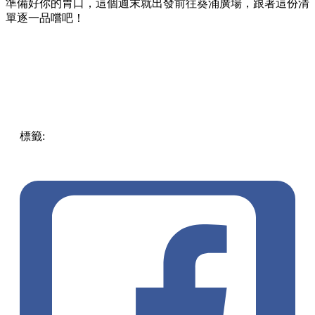
準備好你的胃口，這個週末就出發前往葵涌廣場，跟著這份清
單逐一品嚐吧！
標籤:
Hong Kong
香港
葵廣美食
葵芳好去處
葵芳 / 青衣
葵
涌廣場
葵廣掃街
香港平民美食
慧食貓
鳩戟
呦呦鹿鳴布丁
燒