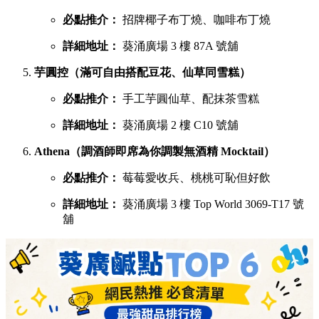
必點推介：
招牌椰子布丁燒、咖啡布丁燒
詳細地址：
葵涌廣場 3 樓 87A 號舖
芋圓控（滿可自由搭配豆花、仙草同雪糕）
必點推介：
手工芋圓仙草、配抹茶雪糕
詳細地址：
葵涌廣場 2 樓 C10 號舖
Athena（調酒師即席為你調製無酒精 Mocktail）
必點推介：
莓莓愛收兵、桃桃可恥但好飲
詳細地址：
葵涌廣場 3 樓 Top World 3069-T17 號
舖