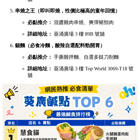
串燒之王（即叫即燒，性價比極高的童年回憶）
必點推介：
混醬雞肉串燒、爽彈豬頸肉
詳細地址：
葵涌廣場 3 樓 89B 號舖
貓麵（必食冷麵，酸辣自選配料勁開胃）
必點推介：
手撕雞拌麵、自選多餸刀削麵
詳細地址：
葵涌廣場 3 樓 Top World 3069-T18 號
舖