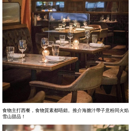
食物主打西餐，食物質素都唔錯。推介海膽汁帶子意粉同火焰
雪山甜品！