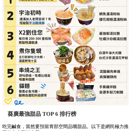
葵廣最強甜品 TOP 6 排行榜
吃完鹹食，當然要預留胃部空間品嚐甜品。以下是網民極力推