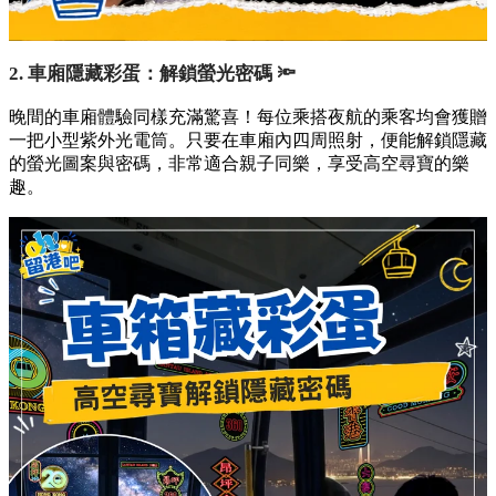
2. 車廂隱藏彩蛋：解鎖螢光密碼 🔦
晚間的車廂體驗同樣充滿驚喜！每位乘搭夜航的乘客均會獲贈
一把小型紫外光電筒。只要在車廂內四周照射，便能解鎖隱藏
的螢光圖案與密碼，非常適合親子同樂，享受高空尋寶的樂
趣。