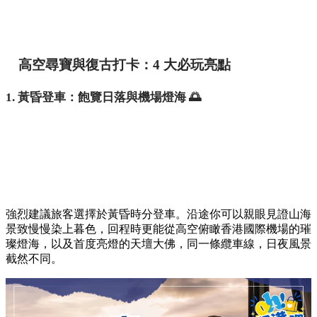
高空尋寶與復古打卡：4 大必玩亮點
1. 黃昏登車：飽覽日落與機場燈海 🌅
強烈建議旅客選擇於黃昏時分登車。沿途你可以親眼見證山海
景致慢慢染上暮色，回程時更能從高空俯瞰香港國際機場的璀
璨燈海，以及首度亮燈的天壇大佛，同一條纜車線，日夜風景
截然不同。