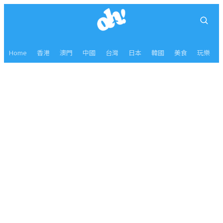
Home
香港
澳門
中國
台灣
日本
韓國
美食
玩樂