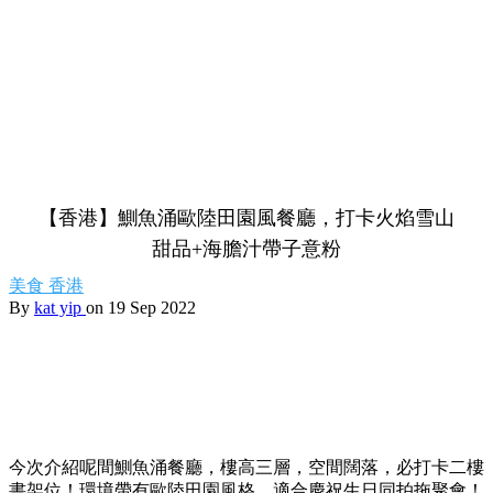
【香港】鰂魚涌歐陸田園風餐廳，打卡火焰雪山
甜品+海膽汁帶子意粉
美食
香港
By
kat yip
on 19 Sep 2022
今次介紹呢間鰂魚涌餐廳，樓高三層，空間闊落，必打卡二樓
書架位！環境帶有歐陸田園風格，適合慶祝生日同拍拖聚會！