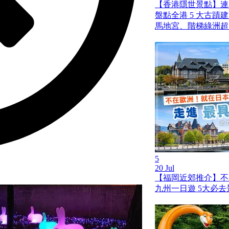
【香港隱世景點】連
盤點全港 5 大古蹟
馬地宮、階梯綠洲超
5
20 Jul
【福岡近郊推介】不
九州一日遊 5大必