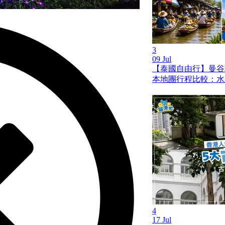
3
09 Jul
【泰國自由行】曼谷
本地團行程比較：水
4
17 Jul