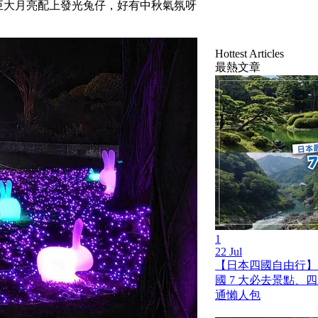
巨大月亮配上發光兔仔，好有中秋氣氛呀
Hottest Articles
最熱文章
1
22 Jul
【日本四國自由行】
國 7 大必去景點、
通懶人包