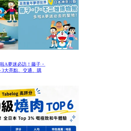
啦A夢迷必訪！藤子・
─ 3大亮點、交通、購