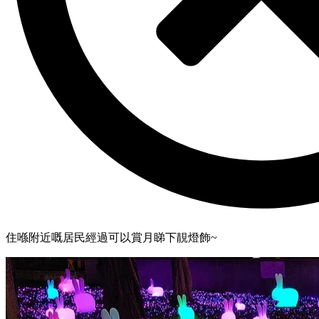
住喺附近嘅居民經過可以賞月睇下靚燈飾~