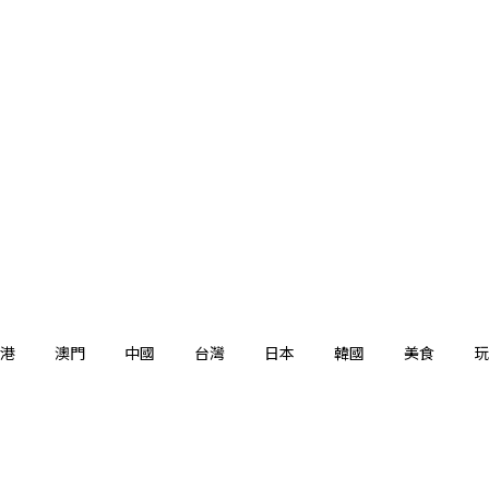
港
澳門
中國
台灣
日本
韓國
美食
玩