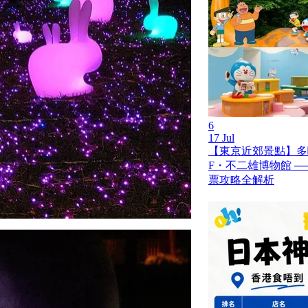
6
17 Jul
【東京近郊景點】多
F・不二雄博物館 ─
票攻略全解析