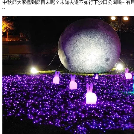
中秋節大家搵到節目未呢？未知去邊不如行下沙田公園啦~ 有
~