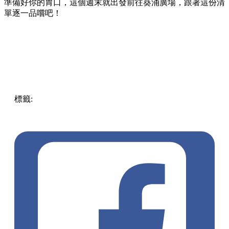
準備好你的胃口，這個週末就出發前往葵涌廣場，跟著這份清
單逐一品嚐吧！
標籤:
Hong Kong
香港
葵廣美食
葵芳好去處
葵芳 / 青衣
葵
涌廣場
葵廣掃街
香港平民美食
慧食貓
鳩戟
呦呦鹿鳴布丁
燒