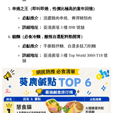
串燒之王（即叫即燒，性價比極高的童年回憶）
必點推介：
混醬雞肉串燒、爽彈豬頸肉
詳細地址：
葵涌廣場 3 樓 89B 號舖
貓麵（必食冷麵，酸辣自選配料勁開胃）
必點推介：
手撕雞拌麵、自選多餸刀削麵
詳細地址：
葵涌廣場 3 樓 Top World 3069-T18 號
舖