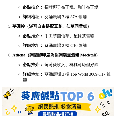
必點推介：
招牌椰子布丁燒、咖啡布丁燒
詳細地址：
葵涌廣場 3 樓 87A 號舖
芋圓控（滿可自由搭配豆花、仙草同雪糕）
必點推介：
手工芋圓仙草、配抹茶雪糕
詳細地址：
葵涌廣場 2 樓 C10 號舖
Athena（調酒師即席為你調製無酒精 Mocktail）
必點推介：
莓莓愛收兵、桃桃可恥但好飲
詳細地址：
葵涌廣場 3 樓 Top World 3069-T17 號
舖