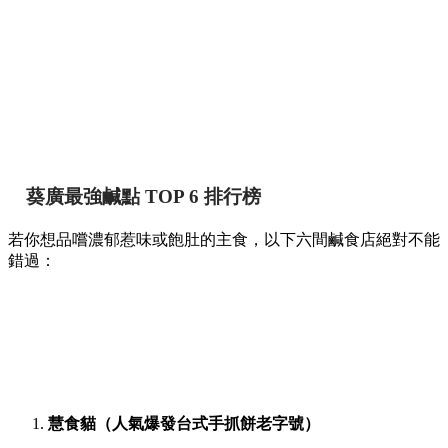
葵廣最強鹹點 TOP 6 排行榜
若你想品嚐濃郁惹味或飽肚的主食，以下六間鹹食店絕對不能
錯過：
慧食貓（人氣爆發台式手抓餅老字號）