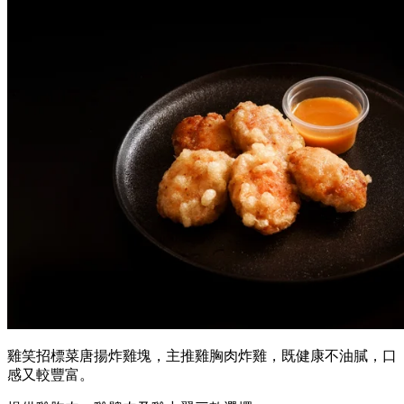
雞笑招標菜唐揚炸雞塊，主推雞胸肉炸雞，既健康不油膩，口
感又較豐富。