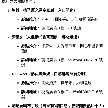
薦的六大甜點名單：
鳩戟（梳乎厘充滿空氣感，入口即化）
必點推介：
Pistachio開心果、超低糖質伯爵茶
詳細地址：
葵涌廣場 3 樓 87B 號舖
蕉積妹（人氣泰式香蕉煎餅，邪惡爆燈）
必點推介：
招牌朱古力香蕉煎餅、開心果醬香蕉
煎餅
詳細地址：
葵涌廣場 3 樓 Top World 3069-T26 號
舖
1/2 Sweet（酥皮鯛魚燒，口感酥脆層層分明）
必點推介：
炙燒奶黃、榛果朱古力鯛魚燒
詳細地址：
葵涌廣場 3 樓 Top World 3069-T16 號
舖
呦呦鹿鳴布丁燒（自家製3層口感，曾登開飯熱店十大）