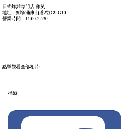
日式炸雞專門店 雞笑
地址：鰂魚涌康山道2號G9-G10
營業時間：11:00-22:30
點擊觀看全部相片:
標籤:
中文(繁)
美食
香港
香港
美食
香港美食
鰂魚涌
鰂魚涌
美食
鰂魚涌 / 西灣河 / 筲箕灣
日式炸雞專門店
雞笑
康怡
Aeon Style