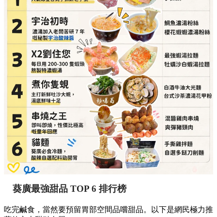
葵廣最強甜品 TOP 6 排行榜
吃完鹹食，當然要預留胃部空間品嚐甜品。以下是網民極力推