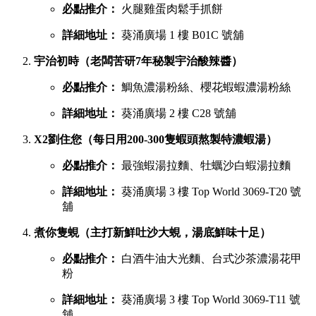
必點推介：
火腿雞蛋肉鬆手抓餅
詳細地址：
葵涌廣場 1 樓 B01C 號舖
宇治初時（老闆苦研7年秘製宇治酸辣醬）
必點推介：
鯛魚濃湯粉絲、櫻花蝦蝦濃湯粉絲
詳細地址：
葵涌廣場 2 樓 C28 號舖
X2劉住您（每日用200-300隻蝦頭熬製特濃蝦湯）
必點推介：
最強蝦湯拉麵、牡蠣沙白蝦湯拉麵
詳細地址：
葵涌廣場 3 樓 Top World 3069-T20 號
舖
煮你隻蜆（主打新鮮吐沙大蜆，湯底鮮味十足）
必點推介：
白酒牛油大光麵、台式沙茶濃湯花甲
粉
詳細地址：
葵涌廣場 3 樓 Top World 3069-T11 號
舖