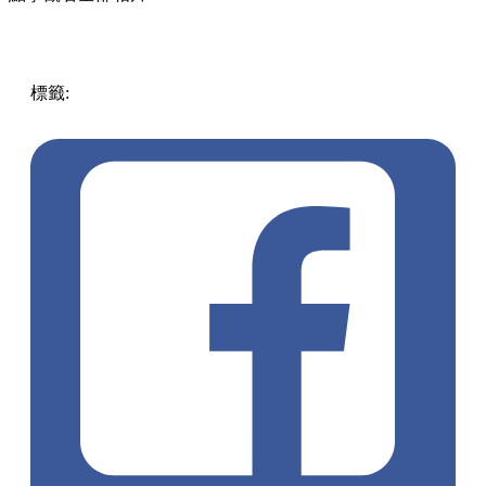
標籤:
中文(繁)
美食
香港
香港
美食
香港美食
沙田美食
沙田
/ 大圍
沙田
蟹粉
大閘蟹
蛇王芬
四季芬芳
粵菜