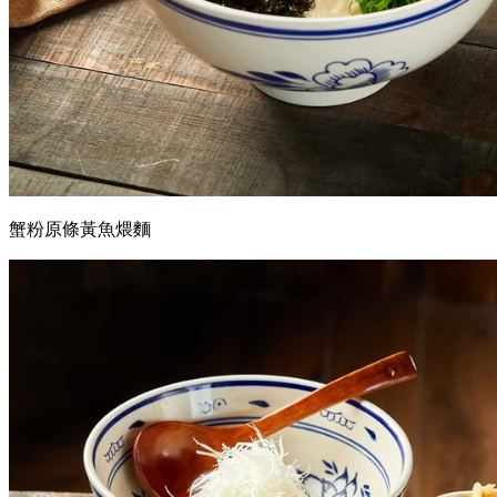
蟹粉原條黃魚煨麵