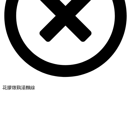
花膠燉鷄湯麵線