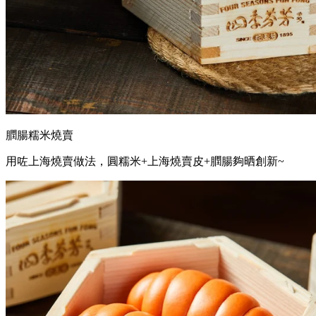
膶腸糯米燒賣
用咗上海燒賣做法，圓糯米+上海燒賣皮+膶腸夠晒創新~