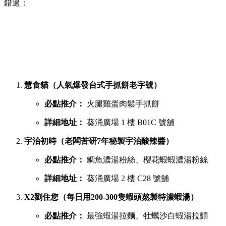
錯過：
慧食貓（人氣爆發台式手抓餅老字號）
必點推介：
火腿雞蛋肉鬆手抓餅
詳細地址：
葵涌廣場 1 樓 B01C 號舖
宇治初時（老闆苦研7年秘製宇治酸辣醬）
必點推介：
鯛魚濃湯粉絲、櫻花蝦蝦濃湯粉絲
詳細地址：
葵涌廣場 2 樓 C28 號舖
X2劉住您（每日用200-300隻蝦頭熬製特濃蝦湯）
必點推介：
最強蝦湯拉麵、牡蠣沙白蝦湯拉麵