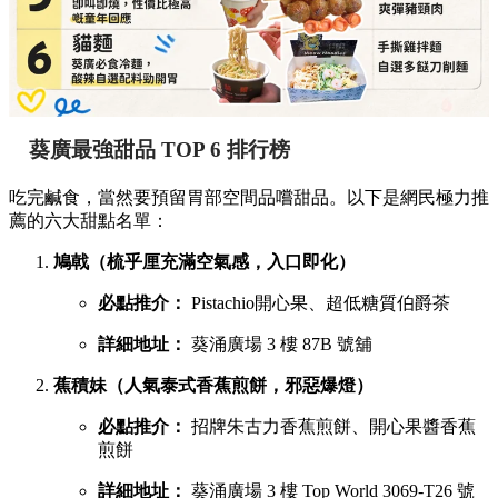
葵廣最強甜品 TOP 6 排行榜
吃完鹹食，當然要預留胃部空間品嚐甜品。以下是網民極力推
薦的六大甜點名單：
鳩戟（梳乎厘充滿空氣感，入口即化）
必點推介：
Pistachio開心果、超低糖質伯爵茶
詳細地址：
葵涌廣場 3 樓 87B 號舖
蕉積妹（人氣泰式香蕉煎餅，邪惡爆燈）
必點推介：
招牌朱古力香蕉煎餅、開心果醬香蕉
煎餅
詳細地址：
葵涌廣場 3 樓 Top World 3069-T26 號