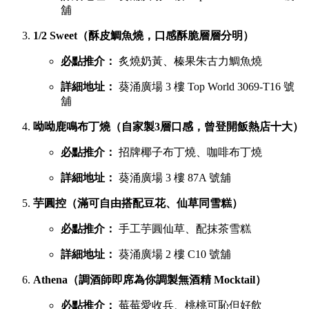
舖
1/2 Sweet（酥皮鯛魚燒，口感酥脆層層分明）
必點推介：
炙燒奶黃、榛果朱古力鯛魚燒
詳細地址：
葵涌廣場 3 樓 Top World 3069-T16 號
舖
呦呦鹿鳴布丁燒（自家製3層口感，曾登開飯熱店十大）
必點推介：
招牌椰子布丁燒、咖啡布丁燒
詳細地址：
葵涌廣場 3 樓 87A 號舖
芋圓控（滿可自由搭配豆花、仙草同雪糕）
必點推介：
手工芋圓仙草、配抹茶雪糕
詳細地址：
葵涌廣場 2 樓 C10 號舖
Athena（調酒師即席為你調製無酒精 Mocktail）
必點推介：
莓莓愛收兵、桃桃可恥但好飲