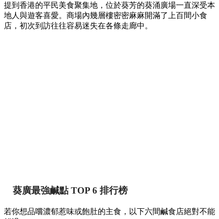
提到香港的平民美食聚集地，位於葵芳的葵涌廣場一直深受本
地人與遊客喜愛。商場內幾層樓密密麻麻開滿了上百間小食
店，初次到訪往往容易迷失在各條走廊中。
葵廣最強鹹點 TOP 6 排行榜
若你想品嚐濃郁惹味或飽肚的主食，以下六間鹹食店絕對不能