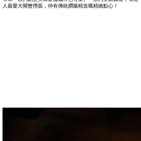
人最愛大閘蟹撈面，仲有傳統膶腸精造嘅精緻點心！