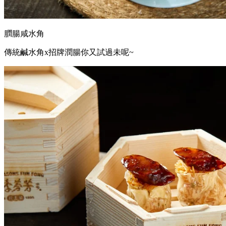
膶腸咸水角
傳統鹹水角x招牌潤腸你又試過未呢~