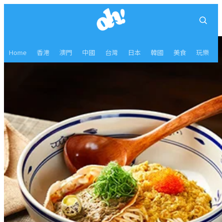
Home
香港
澳門
中國
台灣
日本
韓國
美食
玩樂