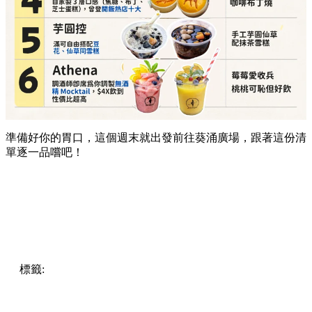
準備好你的胃口，這個週末就出發前往葵涌廣場，跟著這份清
單逐一品嚐吧！
標籤:
Hong Kong
香港
葵廣美食
葵芳好去處
葵芳 / 青衣
葵
涌廣場
葵廣掃街
香港平民美食
慧食貓
鳩戟
呦呦鹿鳴布丁
燒