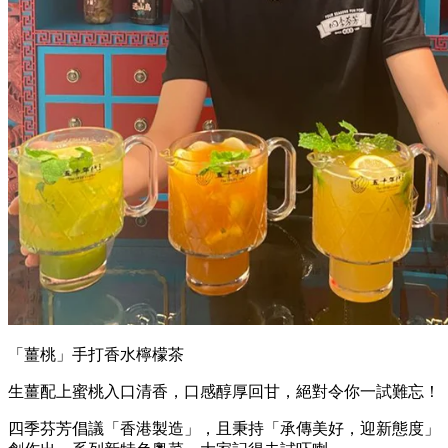
「薑桃」手打香水檸檬茶
生薑配上蜜桃入口清香，口感醇厚回甘，絕對令你一試難忘！
四季芬芳倡議「香港製造」，且秉持「承傳美好，迎新態度」