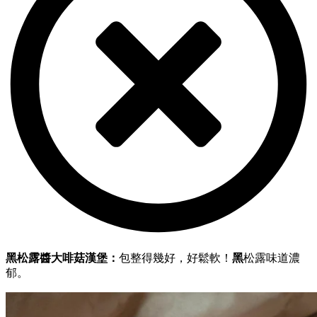
黑松露醬大啡菇漢堡：
包整得幾好，好鬆軟！
黑
松露味道濃
郁。