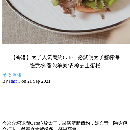
【香港】太子人氣簡約Cafe，必試明太子蟹棒海
膽意粉/香煎羊架/青檸芝士蛋糕
美食
香港
By
staff 1
on 21 Sep 2021
今次介紹呢間Cafe位於太子，裝潢清新簡約，好文青，除咗適
合打卡，餐廳食物選擇多，都幾高質。