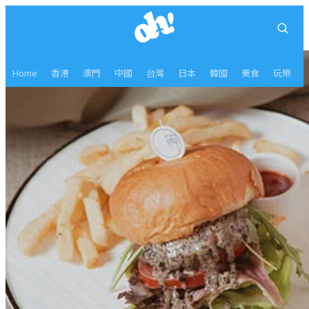
Home
香港
澳門
中國
台灣
日本
韓國
美食
玩樂