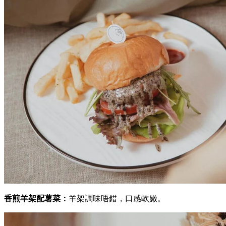
香煎羊架配薯菜：
羊架調味唔錯，口感軟嫩。