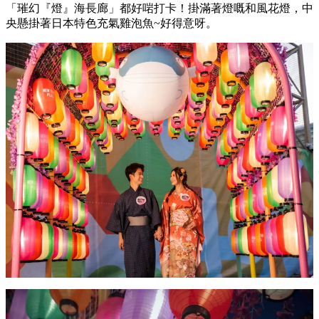
「璀幻『燈』海長廊」都好啱打卡！掛滿著燈嘅和風花燈，中
央懸掛著日本特色充氣雞泡魚~好得意呀。