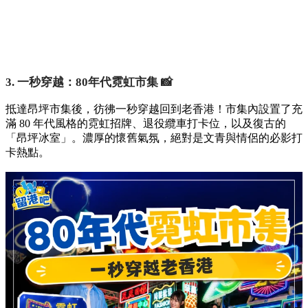
3. 一秒穿越：80年代霓虹市集 📸
抵達昂坪市集後，彷彿一秒穿越回到老香港！市集內設置了充
滿 80 年代風格的霓虹招牌、退役纜車打卡位，以及復古的
「昂坪冰室」。濃厚的懷舊氣氛，絕對是文青與情侶的必影打
卡熱點。