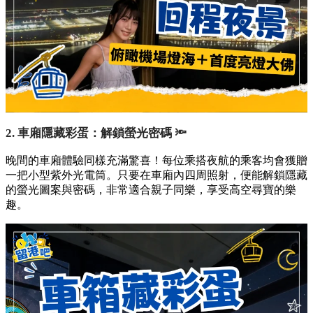
2. 車廂隱藏彩蛋：解鎖螢光密碼 🔦
晚間的車廂體驗同樣充滿驚喜！每位乘搭夜航的乘客均會獲贈
一把小型紫外光電筒。只要在車廂內四周照射，便能解鎖隱藏
的螢光圖案與密碼，非常適合親子同樂，享受高空尋寶的樂
趣。