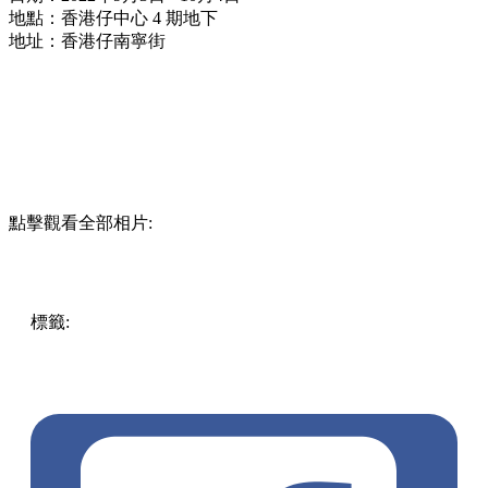
地點：香港仔中心 4 期地下
地址：香港仔南寧街
點擊觀看全部相片:
標籤:
中文(繁)
香港
玩樂
藝術
薄扶林 / 香港仔 / 赤柱 / 石澳
香港仔
香港仔中心
本地藝術家
Chocolate Rain
Felix
Ip
Messy Desk
Pen So
No Paper Studio
本地藝術
珍寶海鮮舫
香港仔好去處