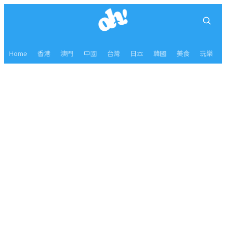
Home
香港
澳門
中國
台灣
日本
韓國
美食
玩樂