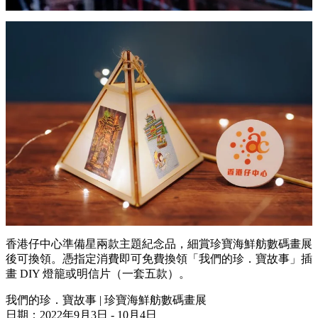
香港仔中心準備星兩款主題紀念品，細賞珍寶海鮮舫數碼畫展
後可換領。憑指定消費即可免費換領「我們的珍．寶故事」插
畫 DIY 燈籠或明信片（一套五款）。
我們的珍．寶故事 | 珍寶海鮮舫數碼畫展
日期：2022年9月3日 - 10月4日