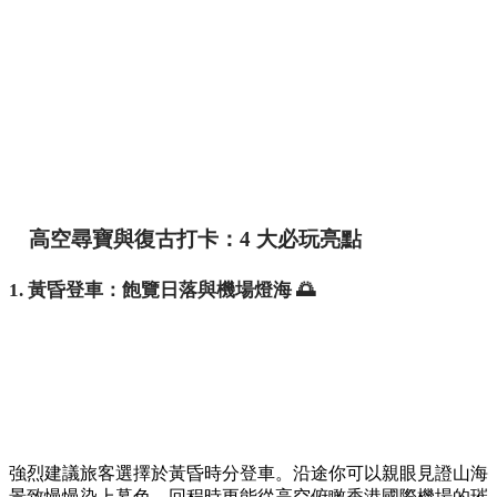
高空尋寶與復古打卡：4 大必玩亮點
1. 黃昏登車：飽覽日落與機場燈海 🌅
強烈建議旅客選擇於黃昏時分登車。沿途你可以親眼見證山海
景致慢慢染上暮色，回程時更能從高空俯瞰香港國際機場的璀