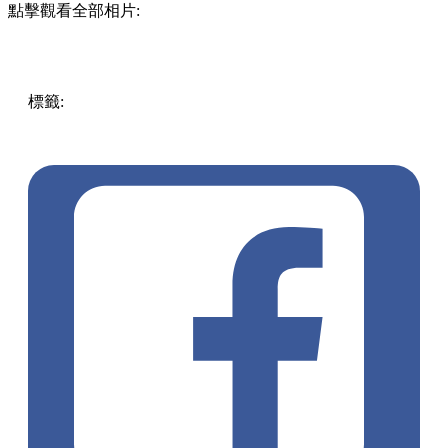
點擊觀看全部相片:
標籤:
Hong Kong
香港
香港打卡
週末好去處
昂坪360
昂坪
360夜間纜車
香港夜景
大嶼山景點
霓虹市集
903音樂會
昂
坪市集