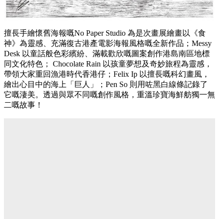
擅長手繪懷舊海報嘅No Paper Studio 為是次畫展繪畫以《食
神》為靈感、充滿復古港產電影海報風格嘅全新作品；Messy
Desk 以童話般色彩繽紛、滿載歡欣嘅圖案創作港島南區地標
同文化特色； Chocolate Rain 以孩童夢想及奇妙旅程為靈感，
帶領大家重回漁港時代香港仔；Felix Ip 以擅長嘅科幻畫風，
繪出心目中的海上「巨人」；Pen So 則用咗黑白線條記錄了
它嘅淒美。透過與眾不同嘅創作風格，重溫珍寶海鮮舫獨一無
二嘅故事！