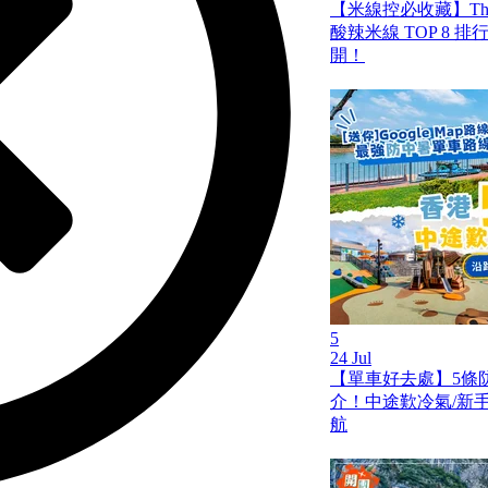
【米線控必收藏】Th
酸辣米線 TOP 8 
開！
5
24 Jul
【單車好去處】5條
介！中途歎冷氣/新手啱踩
航