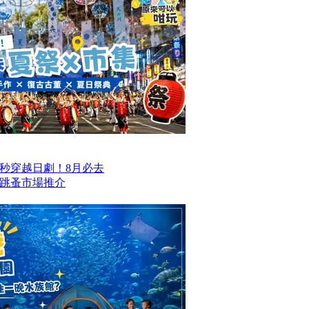
一秒穿越日劇！8月必去
跳蚤市場推介