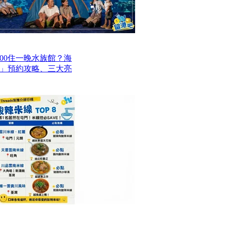
00住一晚水族館？海
」預約攻略、三大亮