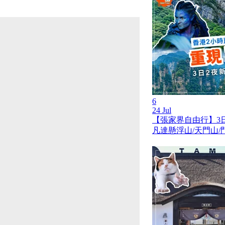
6
24 Jul
【張家界自由行】3
凡達懸浮山/天門山