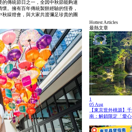
要的傳統節日之一，全因中秋節能夠連
情懷。擁有百年傳統製餅經驗的恆香，
中秋綵燈會，與大家共渡彌足珍貴的團
Hottest Articles
最熱文章
1
05 Aug
【東京世外桃源】千
南：解鎖限定「愛心