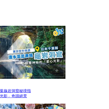
葉龜岩洞窟秘境指
光影」奇蹟絕景