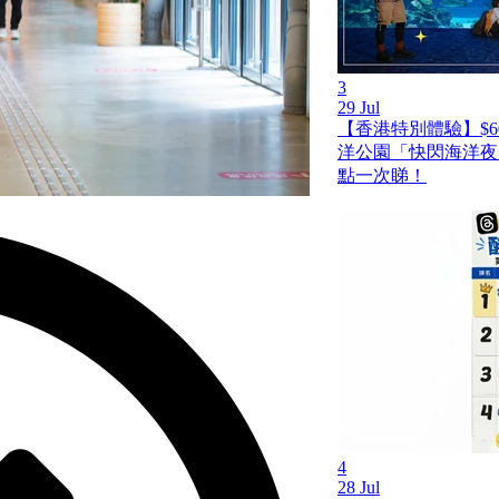
3
29 Jul
【香港特別體驗】$6
洋公園「快閃海洋夜
點一次睇！
4
28 Jul