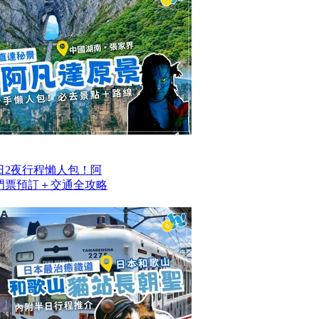
日2夜行程懶人包！阿
/門票預訂＋交通全攻略