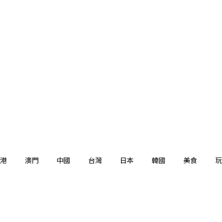
港
澳門
中國
台灣
日本
韓國
美食
玩