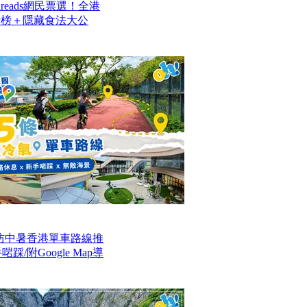
reads網民票選！全港
排行榜＋隱藏食法大公
防中暑香港單車路線推
/附Google Map導