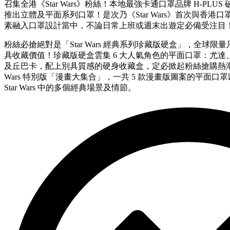
召集全港《Star Wars》粉絲！本地最強卡通口罩品牌 H-PLUS 
推出立體及平面系列口罩！是次乃《Star Wars》首次與香
素融入口罩設計當中，不論日常上班或週末出遊定必備受注目
粉絲必搶絕對是「Star Wars 經典系列珍藏版硬盒」，全球限量
具收藏價值！珍藏版硬盒雲集 6 大人氣角色的平面口罩：尤達、黑
及丘巴卡，配上別具質感的硬身收藏盒，定必掀起粉絲搶購熱潮！
Wars 特別版「漫畫大集合」，一共 5 款漫畫版圖案的平面
Star Wars 中的多個經典場景及情節。