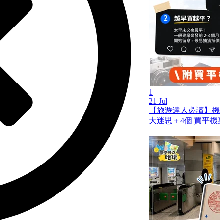
1
21 Jul
【旅遊達人必讀】機
大迷思＋4個 買平機