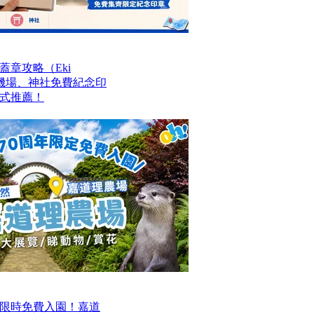
章攻略（Eki
站、機場、神社免費紀念印
式推薦！
限時免費入園！嘉道