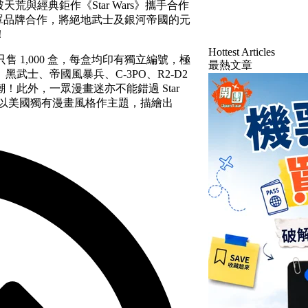
破天荒與經典鉅作《Star Wars》攜手合作
港口罩品牌合作，將絕地武士及銀河帝國的元
！
Hottest Articles
只售 1,000 盒，每盒均印有獨立編號，極
最熱文章
武士、帝國風暴兵、C-3PO、R2-D2
此外，一眾漫畫迷亦不能錯過 Star
口罩以美國獨有漫畫風格作主題，描繪出