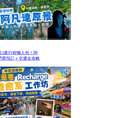
日2夜行程懶人包！阿
/門票預訂＋交通全攻略