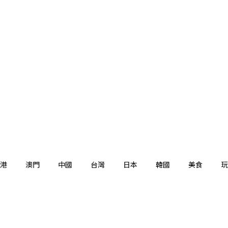
港
澳門
中國
台灣
日本
韓國
美食
玩