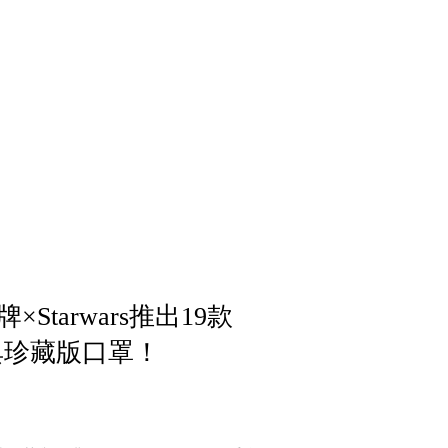
tarwars推出19款
經典珍藏版口罩！