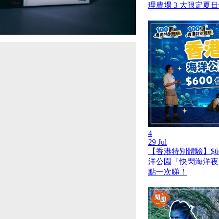
理農場 3 大限定夏
4
29 Jul
【香港特別體驗】$6
洋公園「快閃海洋夜
點一次睇！