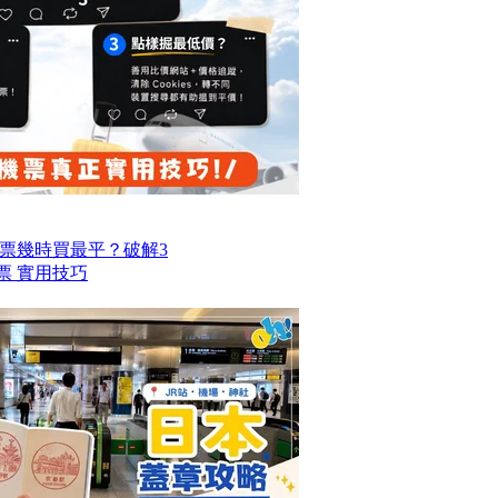
票幾時買最平？破解3
票 實用技巧