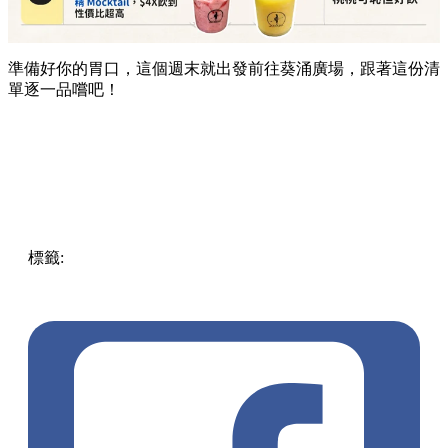
準備好你的胃口，這個週末就出發前往葵涌廣場，跟著這份清
單逐一品嚐吧！
標籤:
Hong Kong
香港
葵廣美食
葵芳好去處
葵芳 / 青衣
葵
涌廣場
葵廣掃街
香港平民美食
慧食貓
鳩戟
呦呦鹿鳴布丁
燒