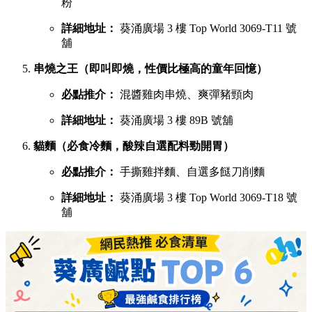
粉
詳細地址：
葵涌廣場 3 樓 Top World 3069-T11 號
舖
串燒之王（即叫即燒，性價比極高的童年回憶）
必點推介：
混醬雞肉串燒、爽彈豬頸肉
詳細地址：
葵涌廣場 3 樓 89B 號舖
貓麵（必食冷麵，酸辣自選配料勁開胃）
必點推介：
手撕雞拌麵、自選多餸刀削麵
詳細地址：
葵涌廣場 3 樓 Top World 3069-T18 號
舖