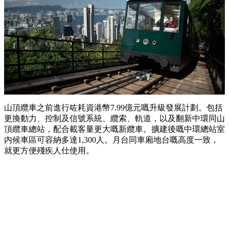
山頂纜車之前進行咗耗資港幣7.99億元嘅升級發展計劃。包括
更換動力、控制及信號系統、纜索、軌道，以及翻新中環同山
頂纜車總站，配合載客量更大嘅新纜車。擴建後嘅中環總站室
内候車區可容納多達1,300人。月台同車廂地台嘅高度一致，
就更方便殘疾人仕使用。