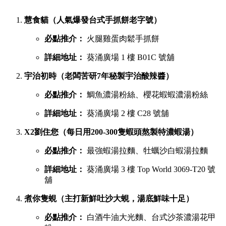
慧食貓（人氣爆發台式手抓餅老字號）
必點推介：
火腿雞蛋肉鬆手抓餅
詳細地址：
葵涌廣場 1 樓 B01C 號舖
宇治初時（老闆苦研7年秘製宇治酸辣醬）
必點推介：
鯛魚濃湯粉絲、櫻花蝦蝦濃湯粉絲
詳細地址：
葵涌廣場 2 樓 C28 號舖
X2劉住您（每日用200-300隻蝦頭熬製特濃蝦湯）
必點推介：
最強蝦湯拉麵、牡蠣沙白蝦湯拉麵
詳細地址：
葵涌廣場 3 樓 Top World 3069-T20 號
舖
煮你隻蜆（主打新鮮吐沙大蜆，湯底鮮味十足）
必點推介：
白酒牛油大光麵、台式沙茶濃湯花甲