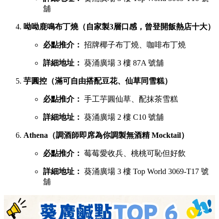
舖
呦呦鹿鳴布丁燒（自家製3層口感，曾登開飯熱店十大）
必點推介：
招牌椰子布丁燒、咖啡布丁燒
詳細地址：
葵涌廣場 3 樓 87A 號舖
芋圓控（滿可自由搭配豆花、仙草同雪糕）
必點推介：
手工芋圓仙草、配抹茶雪糕
詳細地址：
葵涌廣場 2 樓 C10 號舖
Athena（調酒師即席為你調製無酒精 Mocktail）
必點推介：
莓莓愛收兵、桃桃可恥但好飲
詳細地址：
葵涌廣場 3 樓 Top World 3069-T17 號
舖