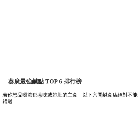
葵廣最強鹹點 TOP 6 排行榜
若你想品嚐濃郁惹味或飽肚的主食，以下六間鹹食店絕對不能
錯過：