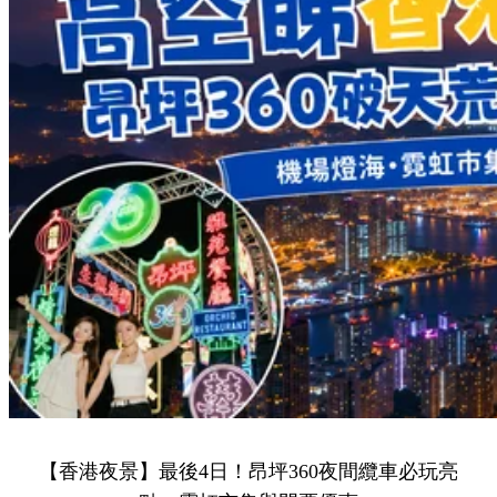
【香港夜景】最後4日！昂坪360夜間纜車必玩亮