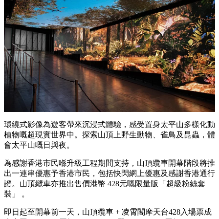
環繞式影像為遊客帶來沉浸式體驗，感受置身太平山多樣化動
植物嘅超現實世界中。探索山頂上野生動物、雀鳥及昆蟲，體
會太平山嘅日與夜。
為感謝香港市民喺升級工程期間支持，山頂纜車開幕階段將推
出一連串優惠予香港市民，包括快閃網上優惠及感謝香港通行
證。山頂纜車亦推出售價港幣 428元嘅限量版「超級粉絲套
裝」 。
即日起至開幕前一天，山頂纜車 + 凌霄閣摩天台428入場票成