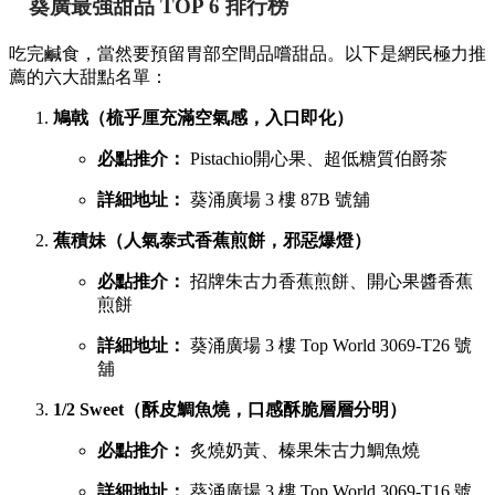
葵廣最強甜品 TOP 6 排行榜
吃完鹹食，當然要預留胃部空間品嚐甜品。以下是網民極力推
薦的六大甜點名單：
鳩戟（梳乎厘充滿空氣感，入口即化）
必點推介：
Pistachio開心果、超低糖質伯爵茶
詳細地址：
葵涌廣場 3 樓 87B 號舖
蕉積妹（人氣泰式香蕉煎餅，邪惡爆燈）
必點推介：
招牌朱古力香蕉煎餅、開心果醬香蕉
煎餅
詳細地址：
葵涌廣場 3 樓 Top World 3069-T26 號
舖
1/2 Sweet（酥皮鯛魚燒，口感酥脆層層分明）
必點推介：
炙燒奶黃、榛果朱古力鯛魚燒
詳細地址：
葵涌廣場 3 樓 Top World 3069-T16 號