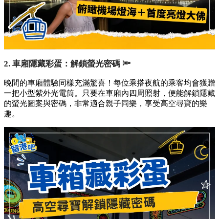
2. 車廂隱藏彩蛋：解鎖螢光密碼 🔦
晚間的車廂體驗同樣充滿驚喜！每位乘搭夜航的乘客均會獲贈
一把小型紫外光電筒。只要在車廂內四周照射，便能解鎖隱藏
的螢光圖案與密碼，非常適合親子同樂，享受高空尋寶的樂
趣。