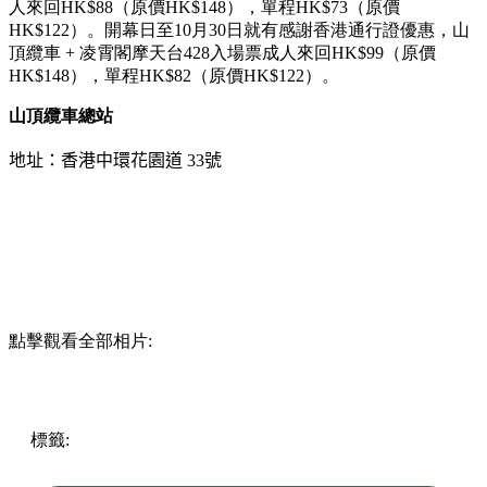
人來回HK$88（原價HK$148），單程HK$73（原價
HK$122）。開幕日至10月30日就有感謝香港通行證優惠，山
頂纜車 + 凌霄閣摩天台428入場票成人來回HK$99（原價
HK$148），單程HK$82（原價HK$122）。
山頂纜車總站
地址：香港中環花園道
33
號
點擊觀看全部相片:
標籤:
中文(繁)
香港
香港
中環
熱話
中環 / 上環 / 西環
山頂
熱話
中環好去處
山頂纜車
第六代山頂纜車
太平山
凌霄閣