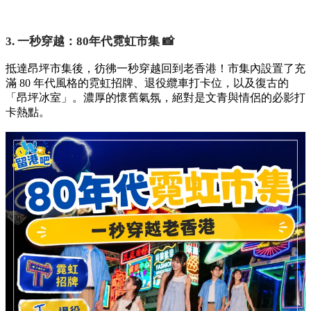
3. 一秒穿越：80年代霓虹市集 📸
抵達昂坪市集後，彷彿一秒穿越回到老香港！市集內設置了充
滿 80 年代風格的霓虹招牌、退役纜車打卡位，以及復古的
「昂坪冰室」。濃厚的懷舊氣氛，絕對是文青與情侶的必影打
卡熱點。