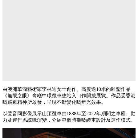
由澳洲華裔藝術家李林迪女士創作、高度逾10米的雕塑作品
《無限之眼》會喺中環纜車總站入口作開放展覽。作品受香港
嘅飛躍精神所啟發，呈現不斷變化嘅燈光效果。
以聲音同影像展示山頂纜車由1888年至2022年期間之車廂、動
力及運作系統嘅演變，介紹每個時期嘅纜車設計及運作模式。