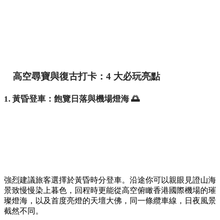
高空尋寶與復古打卡：4 大必玩亮點
1. 黃昏登車：飽覽日落與機場燈海 🌅
強烈建議旅客選擇於黃昏時分登車。沿途你可以親眼見證山海
景致慢慢染上暮色，回程時更能從高空俯瞰香港國際機場的璀
璨燈海，以及首度亮燈的天壇大佛，同一條纜車線，日夜風景
截然不同。