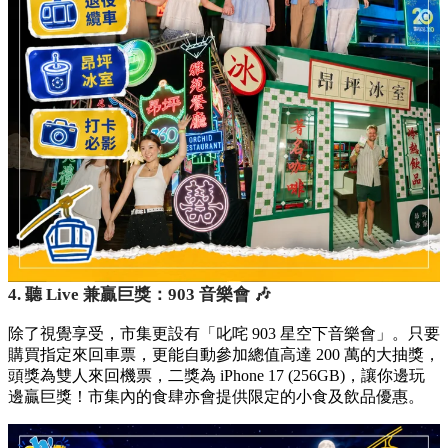
4. 聽 Live 兼贏巨獎：903 音樂會 🎶
除了視覺享受，市集更設有「叱咤 903 星空下音樂會」。只要
購買指定來回車票，更能自動參加總值高達 200 萬的大抽獎，
頭獎為雙人來回機票，二獎為 iPhone 17 (256GB)，讓你邊玩
邊贏巨獎！市集內的食肆亦會提供限定的小食及飲品優惠。