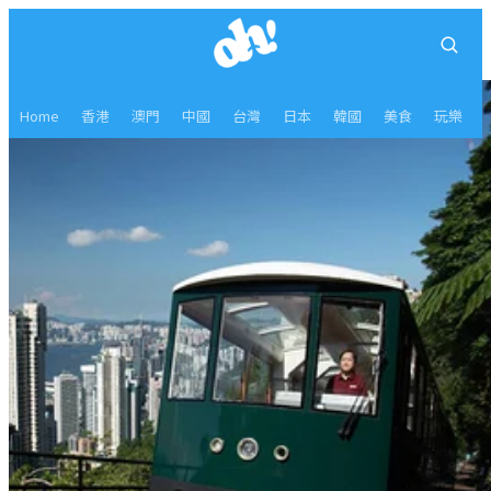
Home
香港
澳門
中國
台灣
日本
韓國
美食
玩樂