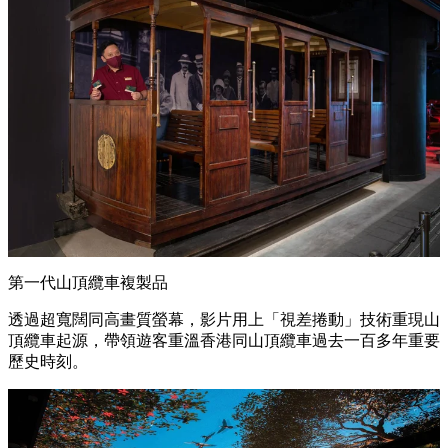
第一代山頂纜車複製品
透過超寬闊同高畫質螢幕，影片用上「視差捲動」技術重現山
頂纜車起源，帶領遊客重溫香港同山頂纜車過去一百多年重要
歷史時刻。