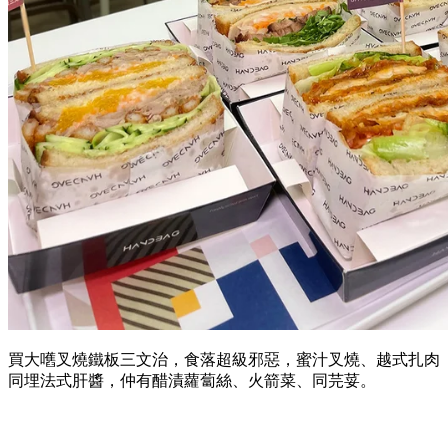
買大嚿叉燒鐵板三文治，食落超級邪惡，蜜汁叉燒、越式扎肉
同埋法式肝醬，仲有醋漬蘿蔔絲、火箭菜、同芫荽。