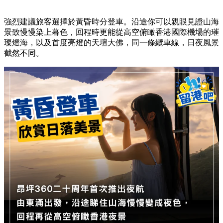
強烈建議旅客選擇於黃昏時分登車。沿途你可以親眼見證山海
景致慢慢染上暮色，回程時更能從高空俯瞰香港國際機場的璀
璨燈海，以及首度亮燈的天壇大佛，同一條纜車線，日夜風景
截然不同。