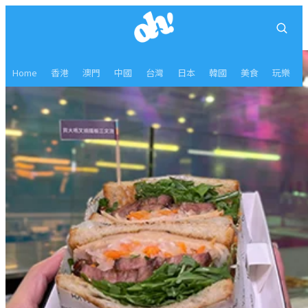
Home
香港
澳門
中國
台灣
日本
韓國
美食
玩樂