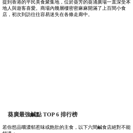
提到香港的平民美食聚集地，位於葵芳的葵涌廣場一直深受本
地人與遊客喜愛。商場內幾層樓密密麻麻開滿了上百間小食
店，初次到訪往往容易迷失在各條走廊中。
葵廣最強鹹點 TOP 6 排行榜
若你想品嚐濃郁惹味或飽肚的主食，以下六間鹹食店絕對不能