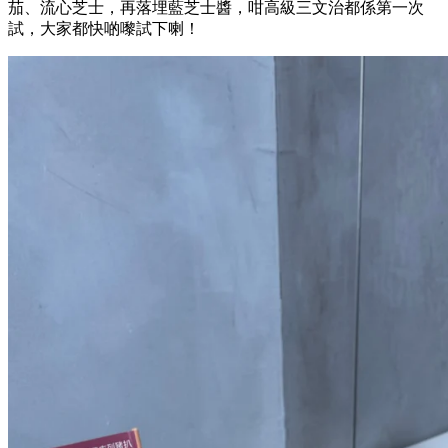
茄、流心芝士，再落埋藍芝士醬，咁高級三文治都係第一次
試，大家都快啲嚟試下喇！