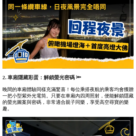
2. 車廂隱藏彩蛋：解鎖螢光密碼 🔦
晚間的車廂體驗同樣充滿驚喜！每位乘搭夜航的乘客均會獲贈
一把小型紫外光電筒。只要在車廂內四周照射，便能解鎖隱藏
的螢光圖案與密碼，非常適合親子同樂，享受高空尋寶的樂
趣。