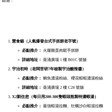
錯過：
慧食貓（人氣爆發台式手抓餅老字號）
必點推介：
火腿雞蛋肉鬆手抓餅
詳細地址：
葵涌廣場 1 樓 B01C 號舖
宇治初時（老闆苦研7年秘製宇治酸辣醬）
必點推介：
鯛魚濃湯粉絲、櫻花蝦蝦濃湯粉絲
詳細地址：
葵涌廣場 2 樓 C28 號舖
X2劉住您（每日用200-300隻蝦頭熬製特濃蝦湯）
必點推介：
最強蝦湯拉麵、牡蠣沙白蝦湯拉麵