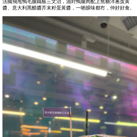
法國飛甩鴨毛腿鐵板三文治，油封鴨腿肉配上焦糖洋蔥蛋黃
醬、意大利黑醋醬芥末籽蛋黃醬，一啲臊味都冇，仲好好食。