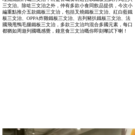
三文治。除咗三文治之外，仲有多款小食同飲品提供，今次小
編重點推介五款鐵板三文治，包括叉燒鐵板三文治、紅白藍鐵
板三文治、OPPA炸雞鐵板三文治、吉列豬扒鐵板三文治、法
國飛甩鴨毛腿鐵板三文治，多款三文治均混合多國元素，每口
都猶如周遊列國嘅感覺，鐘意食三文治嘅你即刻嚟試下喇！