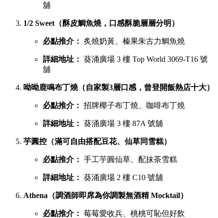
舖
1/2 Sweet（酥皮鯛魚燒，口感酥脆層層分明）
必點推介：
炙燒奶黃、榛果朱古力鯛魚燒
詳細地址：
葵涌廣場 3 樓 Top World 3069-T16 號
舖
呦呦鹿鳴布丁燒（自家製3層口感，曾登開飯熱店十大）
必點推介：
招牌椰子布丁燒、咖啡布丁燒
詳細地址：
葵涌廣場 3 樓 87A 號舖
芋圓控（滿可自由搭配豆花、仙草同雪糕）
必點推介：
手工芋圓仙草、配抹茶雪糕
詳細地址：
葵涌廣場 2 樓 C10 號舖
Athena（調酒師即席為你調製無酒精 Mocktail）
必點推介：
莓莓愛收兵、桃桃可恥但好飲