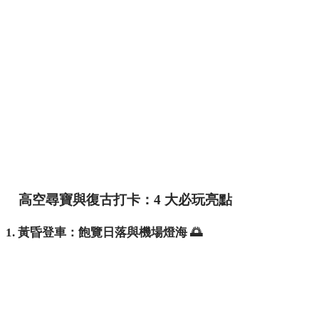
高空尋寶與復古打卡：4 大必玩亮點
1. 黃昏登車：飽覽日落與機場燈海 🌅