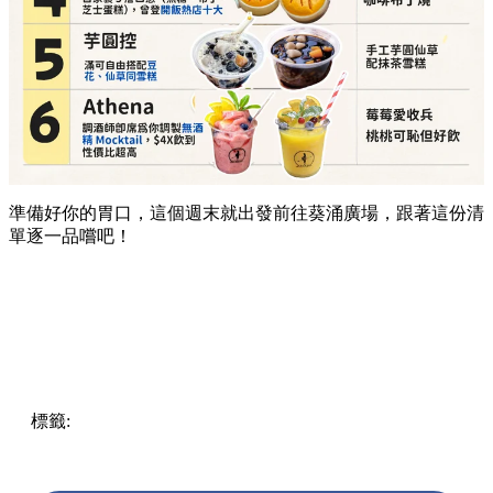
準備好你的胃口，這個週末就出發前往葵涌廣場，跟著這份清
單逐一品嚐吧！
標籤:
Hong Kong
香港
葵廣美食
葵芳好去處
葵芳 / 青衣
葵
涌廣場
葵廣掃街
香港平民美食
慧食貓
鳩戟
呦呦鹿鳴布丁
燒