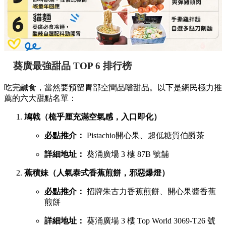
葵廣最強甜品 TOP 6 排行榜
吃完鹹食，當然要預留胃部空間品嚐甜品。以下是網民極力推
薦的六大甜點名單：
鳩戟（梳乎厘充滿空氣感，入口即化）
必點推介：
Pistachio開心果、超低糖質伯爵茶
詳細地址：
葵涌廣場 3 樓 87B 號舖
蕉積妹（人氣泰式香蕉煎餅，邪惡爆燈）
必點推介：
招牌朱古力香蕉煎餅、開心果醬香蕉
煎餅
詳細地址：
葵涌廣場 3 樓 Top World 3069-T26 號