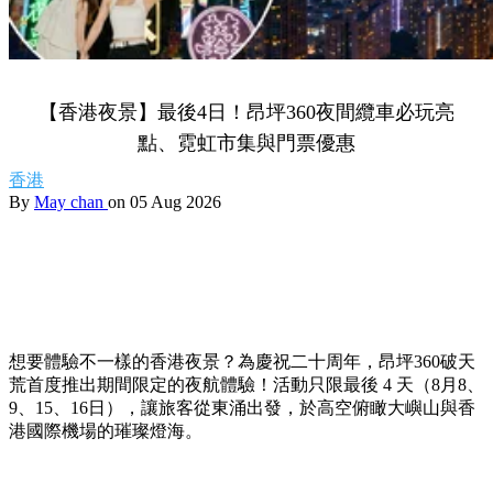
【香港夜景】最後4日！昂坪360夜間纜車必玩亮
點、霓虹市集與門票優惠
香港
By
May chan
on 05 Aug 2026
想要體驗不一樣的香港夜景？為慶祝二十周年，昂坪360破天
荒首度推出期間限定的夜航體驗！活動只限最後 4 天（8月8、
9、15、16日），讓旅客從東涌出發，於高空俯瞰大嶼山與香
港國際機場的璀璨燈海。