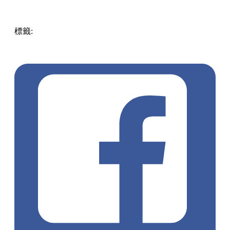
標籤:
中文(繁)
美食
香港
香港
美食
三文治
香港美食
尖沙咀
美食
尖沙咀
尖沙咀 / 佐敦 / 油麻地
韓式炸雞
安格斯牛
日式
鐵板燒
本地靚叉燒