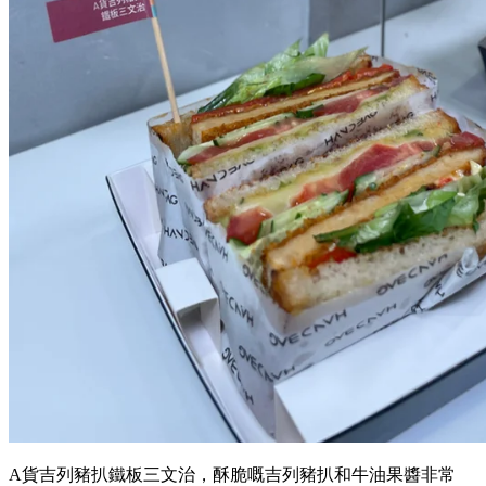
A貨吉列豬扒鐵板三文治，酥脆嘅吉列豬扒和牛油果醬非常