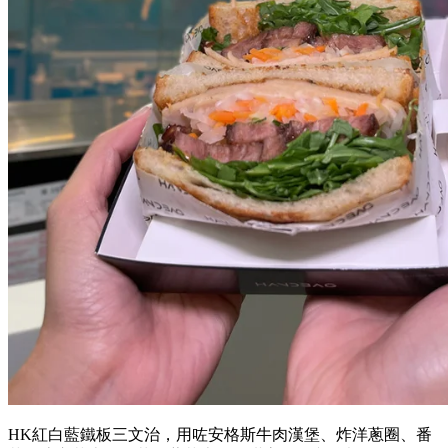
HK紅白藍鐵板三文治，用咗安格斯牛肉漢堡、炸洋蔥圈、番