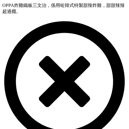
OPPA炸雞鐵板三文治，係用咗韓式特製甜辣炸雞，甜甜辣辣
超過癮。