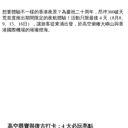
想要體驗不一樣的香港夜景？為慶祝二十周年，昂坪360破天
荒首度推出期間限定的夜航體驗！活動只限最後 4 天（8月8、
9、15、16日），讓旅客從東涌出發，於高空俯瞰大嶼山與香
港國際機場的璀璨燈海。
高空尋寶與復古打卡：4 大必玩亮點