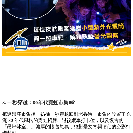
3. 一秒穿越：80年代霓虹市集 📸
抵達昂坪市集後，彷彿一秒穿越回到老香港！市集內設置了充
滿 80 年代風格的霓虹招牌、退役纜車打卡位，以及復古的
「昂坪冰室」。濃厚的懷舊氣氛，絕對是文青與情侶的必影打
卡熱點。