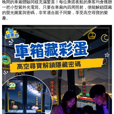
晚間的車廂體驗同樣充滿驚喜！每位乘搭夜航的乘客均會獲贈
一把小型紫外光電筒。只要在車廂內四周照射，便能解鎖隱藏
的螢光圖案與密碼，非常適合親子同樂，享受高空尋寶的樂
趣。