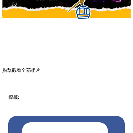
點擊觀看全部相片:
標籤:
Hong Kong
香港
香港打卡
週末好去處
昂坪360
昂坪
360夜間纜車
香港夜景
大嶼山景點
霓虹市集
903音樂會
昂
坪市集