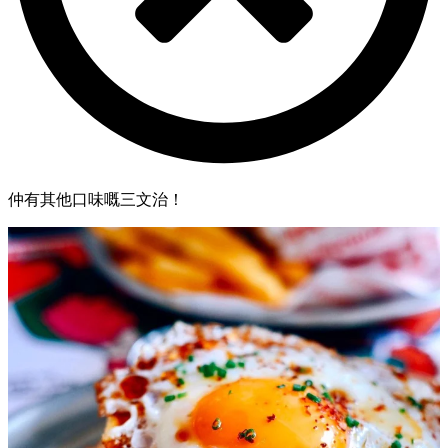
仲有其他口味嘅三文治！