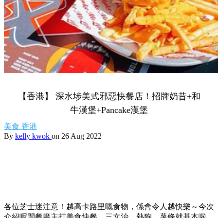
【香港】 深水埗美式邪惡快餐店！招牌奶昔+和
牛漢堡+Pancake漢堡
美食
香港
By
kelly kwok
on 26 Aug 2022
各位芝士迷注意！
越高卡路里嘅食物，係會令人越快樂～今次
介紹呢間餐廳主打美食快餐，三文治、熱狗、薯條就基本啦，