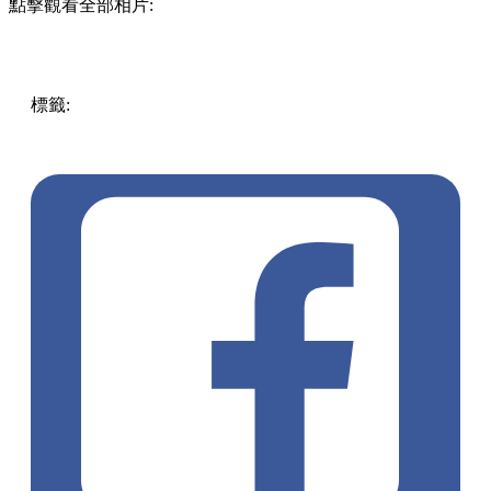
點擊觀看全部相片:
標籤:
中文(繁)
美食
香港
香港
美食
漢堡
奶昔
芝士
香港美食
尖沙咀美食
尖沙咀
打卡餐廳
深水埗 / 長沙灣
尖沙咀打卡
餐廳
美式餐廳