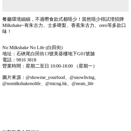
餐廳環境細細，不過嘢食款式都唔少！當然唔少得試埋招牌
Milkshake~有朱古力、士多啤梨、香蕉朱古力、oreo等多款口
味！
No Milkshake No Life (白田街)
地址：石硤尾白田街13號美葵樓地下G01號舖
電話：9816 3818
營業時間：星期二至日 10:00-18:00 （星期一）
圖片來源：@
showme_yourfood
、@
snowl
i
ving
、
@
nomilkshakenolife
、@
micng.hk
、@
neats_life