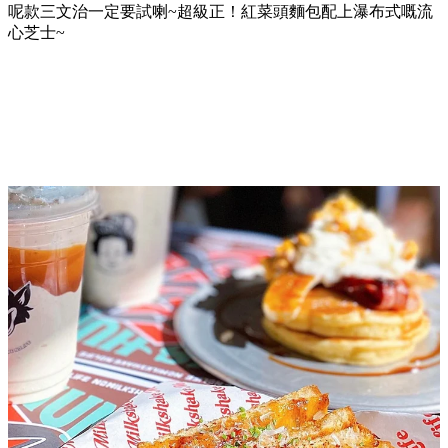
呢款三文治一定要試喇~超級正！紅菜頭麵包配上瀑布式嘅流
心芝士~