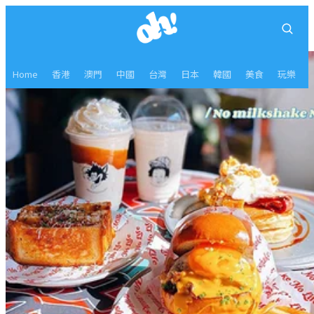
Home
香港
澳門
中國
台灣
日本
韓國
美食
玩樂