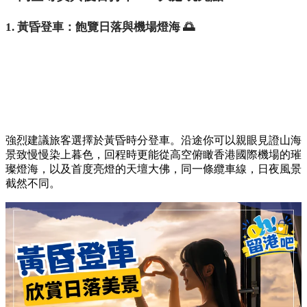
1. 黃昏登車：飽覽日落與機場燈海 🌅
強烈建議旅客選擇於黃昏時分登車。沿途你可以親眼見證山海
景致慢慢染上暮色，回程時更能從高空俯瞰香港國際機場的璀
璨燈海，以及首度亮燈的天壇大佛，同一條纜車線，日夜風景
截然不同。