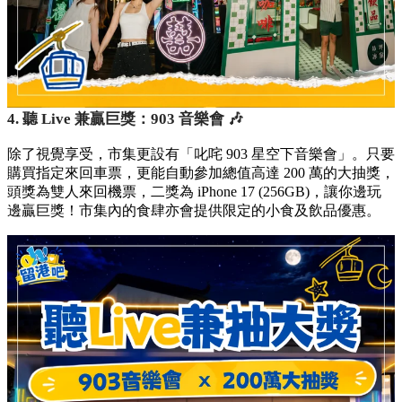
4. 聽 Live 兼贏巨獎：903 音樂會 🎶
除了視覺享受，市集更設有「叱咤 903 星空下音樂會」。只要
購買指定來回車票，更能自動參加總值高達 200 萬的大抽獎，
頭獎為雙人來回機票，二獎為 iPhone 17 (256GB)，讓你邊玩
邊贏巨獎！市集內的食肆亦會提供限定的小食及飲品優惠。