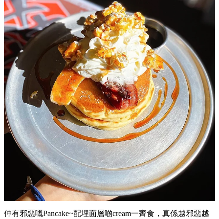
仲有邪惡嘅Pancake~配埋面層啲cream一齊食，真係越邪惡越