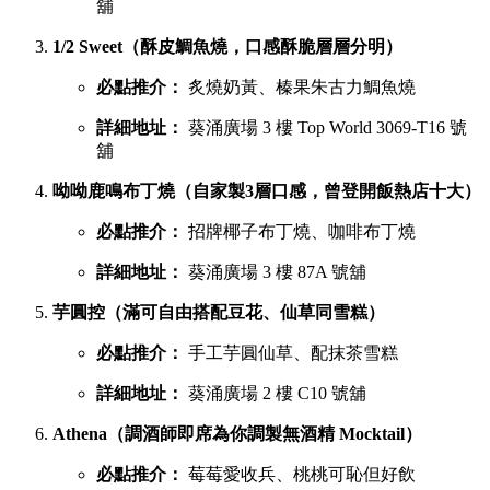
舖
1/2 Sweet（酥皮鯛魚燒，口感酥脆層層分明）
必點推介：
炙燒奶黃、榛果朱古力鯛魚燒
詳細地址：
葵涌廣場 3 樓 Top World 3069-T16 號
舖
呦呦鹿鳴布丁燒（自家製3層口感，曾登開飯熱店十大）
必點推介：
招牌椰子布丁燒、咖啡布丁燒
詳細地址：
葵涌廣場 3 樓 87A 號舖
芋圓控（滿可自由搭配豆花、仙草同雪糕）
必點推介：
手工芋圓仙草、配抹茶雪糕
詳細地址：
葵涌廣場 2 樓 C10 號舖
Athena（調酒師即席為你調製無酒精 Mocktail）
必點推介：
莓莓愛收兵、桃桃可恥但好飲