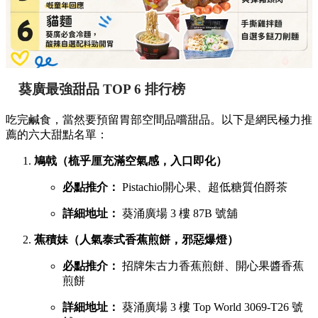
葵廣最強甜品 TOP 6 排行榜
吃完鹹食，當然要預留胃部空間品嚐甜品。以下是網民極力推
薦的六大甜點名單：
鳩戟（梳乎厘充滿空氣感，入口即化）
必點推介：
Pistachio開心果、超低糖質伯爵茶
詳細地址：
葵涌廣場 3 樓 87B 號舖
蕉積妹（人氣泰式香蕉煎餅，邪惡爆燈）
必點推介：
招牌朱古力香蕉煎餅、開心果醬香蕉
煎餅
詳細地址：
葵涌廣場 3 樓 Top World 3069-T26 號