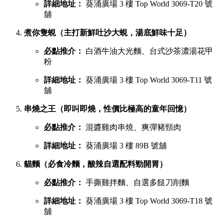
詳細地址：
葵涌廣場 3 樓 Top World 3069-T20 號
舖
煮你隻蜆（主打新鮮吐沙大蜆，湯底鮮味十足）
必點推介：
白酒牛油大光麵、台式沙茶濃湯花甲
粉
詳細地址：
葵涌廣場 3 樓 Top World 3069-T11 號
舖
串燒之王（即叫即燒，性價比極高的童年回憶）
必點推介：
混醬雞肉串燒、爽彈豬頸肉
詳細地址：
葵涌廣場 3 樓 89B 號舖
貓麵（必食冷麵，酸辣自選配料勁開胃）
必點推介：
手撕雞拌麵、自選多餸刀削麵
詳細地址：
葵涌廣場 3 樓 Top World 3069-T18 號
舖