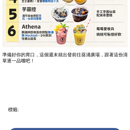
準備好你的胃口，這個週末就出發前往葵涌廣場，跟著這份清
單逐一品嚐吧！
標籤:
Hong Kong
香港
葵廣美食
葵芳好去處
葵芳 / 青衣
葵
涌廣場
葵廣掃街
香港平民美食
慧食貓
鳩戟
呦呦鹿鳴布丁
燒