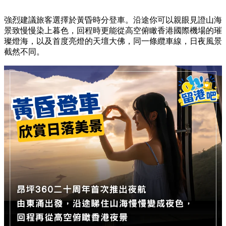
強烈建議旅客選擇於黃昏時分登車。沿途你可以親眼見證山海
景致慢慢染上暮色，回程時更能從高空俯瞰香港國際機場的璀
璨燈海，以及首度亮燈的天壇大佛，同一條纜車線，日夜風景
截然不同。