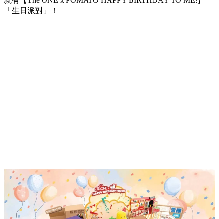
就有【The ONE x POMATO HAPPY BIRTHDAY TO ME!】
「生日派對」！