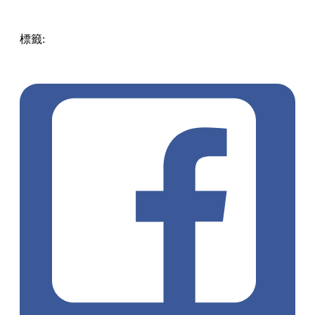
標籤:
中文(繁)
香港
香港
玩樂
香港好去處
尖沙咀好去處
尖
沙咀
尖沙咀 / 佐敦 / 油麻地
the one
小薯茄
阿冰
程人富
童童
Pomato
麗英
阿J
肥蚊
朱Mic
雪櫃冷笑話
你收嗲啦