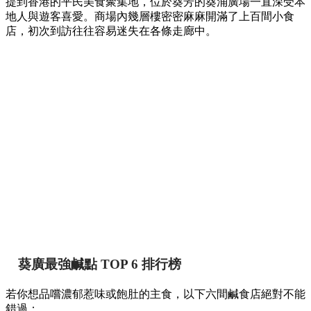
提到香港的平民美食聚集地，位於葵芳的葵涌廣場一直深受本
地人與遊客喜愛。商場內幾層樓密密麻麻開滿了上百間小食
店，初次到訪往往容易迷失在各條走廊中。
葵廣最強鹹點 TOP 6 排行榜
若你想品嚐濃郁惹味或飽肚的主食，以下六間鹹食店絕對不能
錯過：