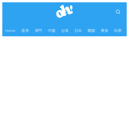
Home
香港
澳門
中國
台灣
日本
韓國
美食
玩樂