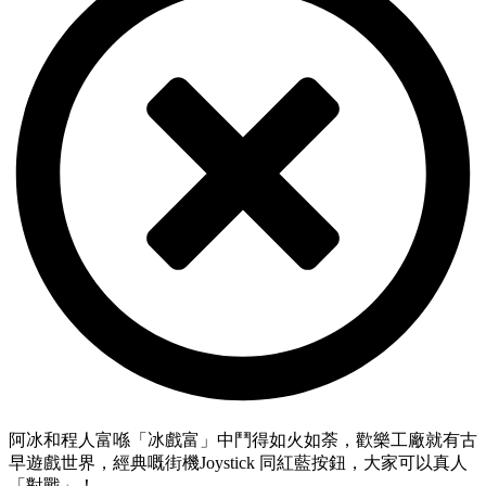
阿冰和程人富喺「冰戲富」中鬥得如火如荼，歡樂工廠就有古
早遊戲世界，經典嘅街機Joystick 同紅藍按鈕，大家可以真人
「對戰」！