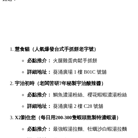
慧食貓（人氣爆發台式手抓餅老字號）
必點推介：
火腿雞蛋肉鬆手抓餅
詳細地址：
葵涌廣場 1 樓 B01C 號舖
宇治初時（老闆苦研7年秘製宇治酸辣醬）
必點推介：
鯛魚濃湯粉絲、櫻花蝦蝦濃湯粉絲
詳細地址：
葵涌廣場 2 樓 C28 號舖
X2劉住您（每日用200-300隻蝦頭熬製特濃蝦湯）
必點推介：
最強蝦湯拉麵、牡蠣沙白蝦湯拉麵