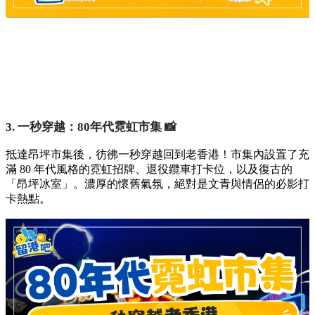
3. 一秒穿越：80年代霓虹市集 📸
抵達昂坪市集後，彷彿一秒穿越回到老香港！市集內設置了充
滿 80 年代風格的霓虹招牌、退役纜車打卡位，以及復古的
「昂坪冰室」。濃厚的懷舊氣氛，絕對是文青與情侶的必影打
卡熱點。