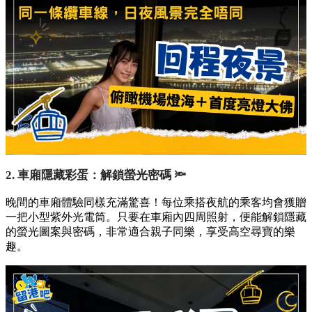
2. 車廂隱藏彩蛋：解鎖螢光密碼 🔦
晚間的車廂體驗同樣充滿驚喜！每位乘搭夜航的乘客均會獲贈
一把小型紫外光電筒。只要在車廂內四周照射，便能解鎖隱藏
的螢光圖案與密碼，非常適合親子同樂，享受高空尋寶的樂
趣。