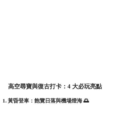
高空尋寶與復古打卡：4 大必玩亮點
1. 黃昏登車：飽覽日落與機場燈海 🌅