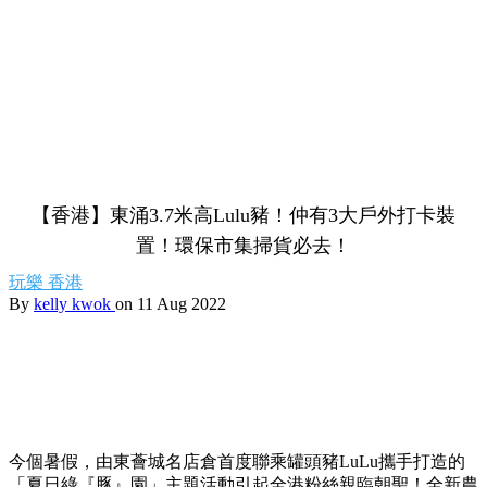
【香港】東涌3.7米高Lulu豬！仲有3大戶外打卡裝
置！環保市集掃貨必去！
玩樂
香港
By
kelly kwok
on 11 Aug 2022
今個暑假，由
東薈城名店倉
首度聯乘罐頭豬LuLu攜手打造的
「夏日綠『豚』園」主題活動引起全港粉絲親臨朝聖！全新農