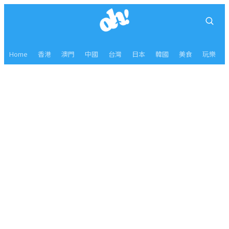
Home
香港
澳門
中國
台灣
日本
韓國
美食
玩樂