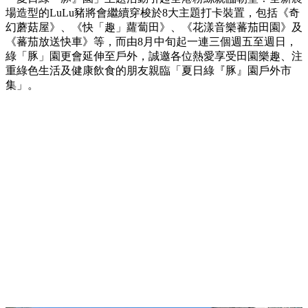
場造型的LuLu豬將會繼續穿梭於8大主題打卡裝置，包括《奇
幻蘑菇屋》、《快「趣」蘿蔔田》、《花漾音樂蕃茄田園》及
《蕃茄放送快車》等，而由8月中旬起一連三個週五至週日，
綠「豚」園更會延伸至戶外，誠邀各位熱愛享受田園樂趣、注
重綠色生活及健康飲食的朋友親臨「夏日綠『豚』園戶外市
集」。