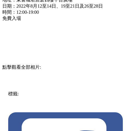
日期：
2022年8月12至14日、19至21日及26至28日
時間：12:00-19:00
免費入場
點擊觀看全部相片:
標籤:
中文(繁)
香港
香港
玩樂
打卡
香港好去處
香港打卡
大
嶼山 / 坪洲 / 離島
展覽
市集
LuLu豬
東涌
東涌好去處
東涌
打卡
東薈城
戶外打卡