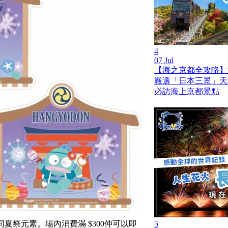
4
07 Jul
【海之京都全攻略】
嚴選「日本三景」天橋
必訪海上京都景點
同夏祭元素。場內消費滿 $300仲可以即
5