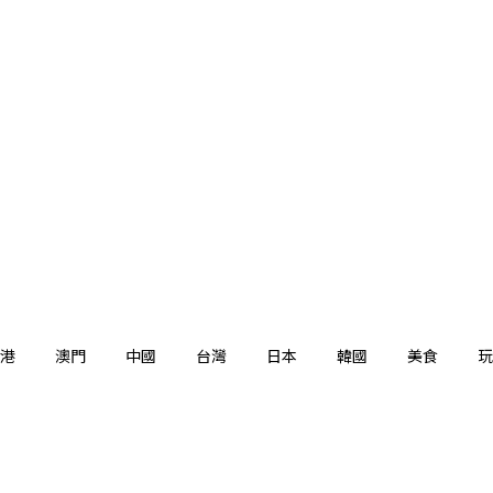
港
澳門
中國
台灣
日本
韓國
美食
玩