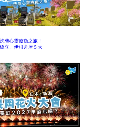
洗滌心靈療癒之旅！
立、伊根舟屋 5 大