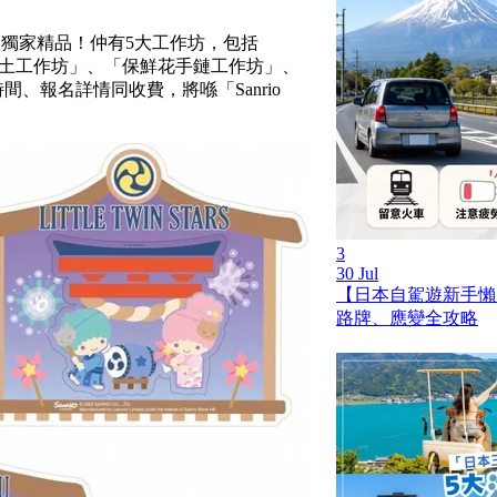
款獨家精品！仲有5大工作坊，包括
迷你粘土工作坊」、「保鮮花手鏈工作坊」、
、報名詳情同收費，將喺「Sanrio
3
30 Jul
【日本自駕遊新手懶
路牌、應變全攻略