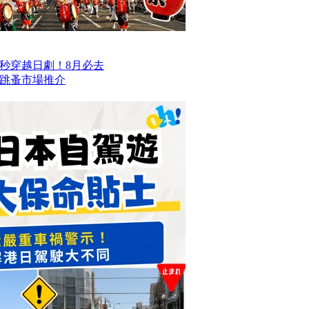
一秒穿越日劇！8月必去
跳蚤市場推介