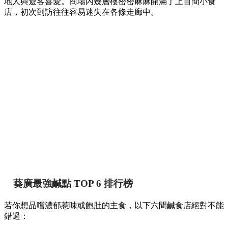
地人與遊客喜愛。商場內幾層樓密密麻麻開滿了上百間小食
店，初次到訪往往容易迷失在各條走廊中。
葵廣最強鹹點 TOP 6 排行榜
若你想品嚐濃郁惹味或飽肚的主食，以下六間鹹食店絕對不能
錯過：