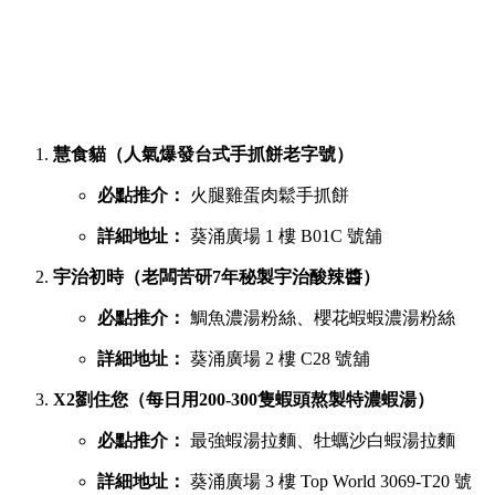
慧食貓（人氣爆發台式手抓餅老字號）
必點推介：
火腿雞蛋肉鬆手抓餅
詳細地址：
葵涌廣場 1 樓 B01C 號舖
宇治初時（老闆苦研7年秘製宇治酸辣醬）
必點推介：
鯛魚濃湯粉絲、櫻花蝦蝦濃湯粉絲
詳細地址：
葵涌廣場 2 樓 C28 號舖
X2劉住您（每日用200-300隻蝦頭熬製特濃蝦湯）
必點推介：
最強蝦湯拉麵、牡蠣沙白蝦湯拉麵
詳細地址：
葵涌廣場 3 樓 Top World 3069-T20 號