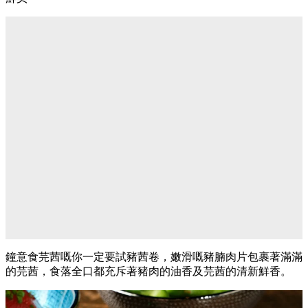
鐘意食芫茜嘅你一定要試豬茜卷，嫩滑嘅豬腩肉片包裹著滿滿
的芫茜，食落全口都充斥著豬肉的油香及芫茜的清新鮮香。