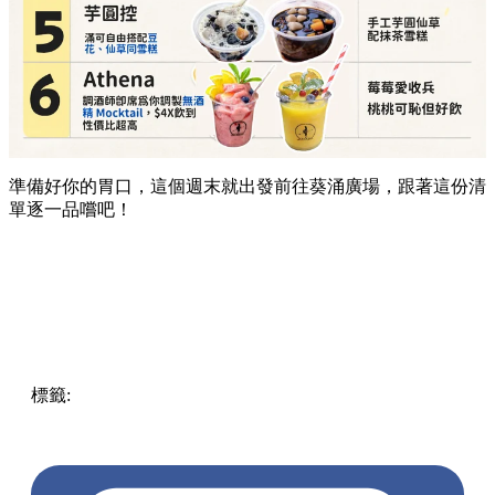
準備好你的胃口，這個週末就出發前往葵涌廣場，跟著這份清
單逐一品嚐吧！
標籤:
Hong Kong
香港
葵廣美食
葵芳好去處
葵芳 / 青衣
葵
涌廣場
葵廣掃街
香港平民美食
慧食貓
鳩戟
呦呦鹿鳴布丁
燒