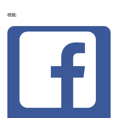
標籤:
中文(繁)
美食
香港
香港
美食
香港美食
香港餐廳
荃灣
美食
荃灣餐廳
荃灣
居酒屋
鐵板燒
芫茜
芫茜控