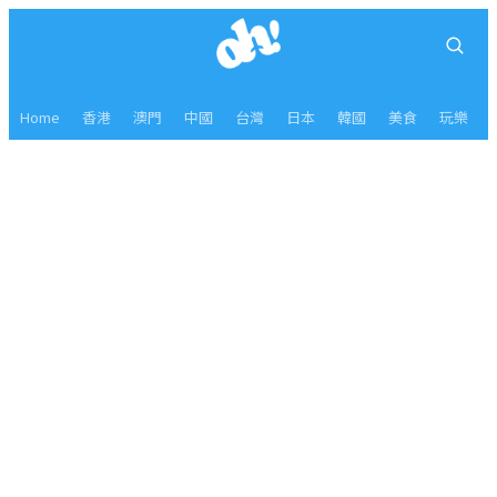
Home
香港
澳門
中國
台灣
日本
韓國
美食
玩樂