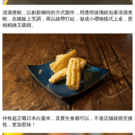
清酒煮蜆，以創新獨特的方式製作，用透明玻璃紙包著清酒煮
蜆，在鐵板上烹調，再以絲帶打結，做成小禮物樣式上桌，賣
相精緻又吸睛。
仲有超正嘅日本白粟米，其實生食都可以，不過店舖就燒至微
焦，更加惹味！