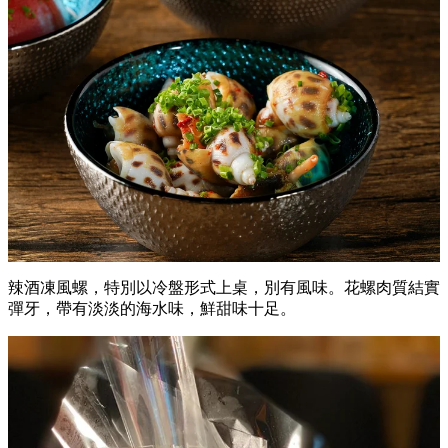
辣酒凍風螺，特別以冷盤形式上桌，別有風味。花螺肉質結實
彈牙，帶有淡淡的海水味，鮮甜味十足。