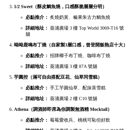
1/2 Sweet（酥皮鯛魚燒，口感酥脆層層分明）
必點推介：
炙燒奶黃、榛果朱古力鯛魚燒
詳細地址：
葵涌廣場 3 樓 Top World 3069-T16 號
舖
呦呦鹿鳴布丁燒（自家製3層口感，曾登開飯熱店十大）
必點推介：
招牌椰子布丁燒、咖啡布丁燒
詳細地址：
葵涌廣場 3 樓 87A 號舖
芋圓控（滿可自由搭配豆花、仙草同雪糕）
必點推介：
手工芋圓仙草、配抹茶雪糕
詳細地址：
葵涌廣場 2 樓 C10 號舖
Athena（調酒師即席為你調製無酒精 Mocktail）
必點推介：
莓莓愛收兵、桃桃可恥但好飲