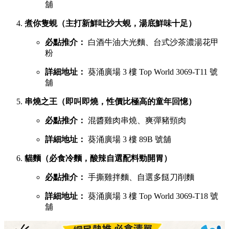
舖
煮你隻蜆（主打新鮮吐沙大蜆，湯底鮮味十足）
必點推介：
白酒牛油大光麵、台式沙茶濃湯花甲
粉
詳細地址：
葵涌廣場 3 樓 Top World 3069-T11 號
舖
串燒之王（即叫即燒，性價比極高的童年回憶）
必點推介：
混醬雞肉串燒、爽彈豬頸肉
詳細地址：
葵涌廣場 3 樓 89B 號舖
貓麵（必食冷麵，酸辣自選配料勁開胃）
必點推介：
手撕雞拌麵、自選多餸刀削麵
詳細地址：
葵涌廣場 3 樓 Top World 3069-T18 號
舖