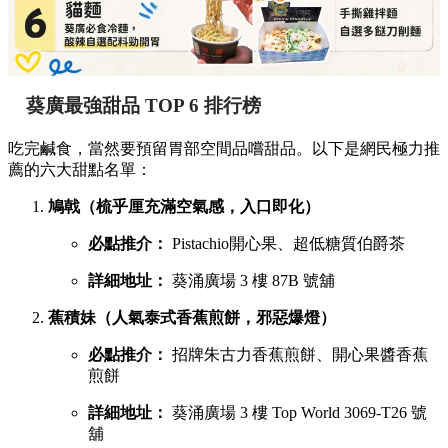
葵廣最強甜品 TOP 6 排行榜
吃完鹹食，當然要預留胃部空間品嚐甜品。以下是網民極力推
薦的六大甜點名單：
鳩戟（梳乎厘充滿空氣感，入口即化）
必點推介：
Pistachio開心果、超低糖質伯爵茶
詳細地址：
葵涌廣場 3 樓 87B 號舖
蕉積妹（人氣泰式香蕉煎餅，邪惡爆燈）
必點推介：
招牌朱古力香蕉煎餅、開心果醬香蕉
煎餅
詳細地址：
葵涌廣場 3 樓 Top World 3069-T26 號
舖