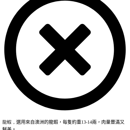
龍蝦，
選用來自澳洲的龍蝦，每隻約重
13-14
兩，肉量豐滿又
鮮美。