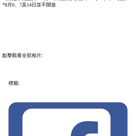
「Nan Fung Place芋泥節 – 我想學芋泥」活動詳情：
地址：中環德輔道中173號Nan Fung Place 2樓The Annex
日期：2022年8月1日 – 8月19日
時間：星期一至五 中午12時 - 下午4時
（限定芋泥慶典 – 8月13日 (星期六) 上午11時 – 下午6時正）