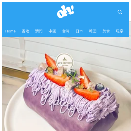
Home
香港
澳門
中國
台灣
日本
韓國
美食
玩樂