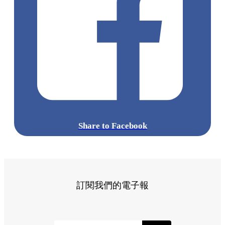
*8月6、7及14日並不開放
點擊觀看全部相片:
標籤:
中文(繁)
香港
香港
玩樂
打卡
中環
香港好去處
香港打
卡
中環 / 上環 / 西環
中環打卡
中環好去處
人氣甜品店
芋泥
甜品
芋泥節
igshop