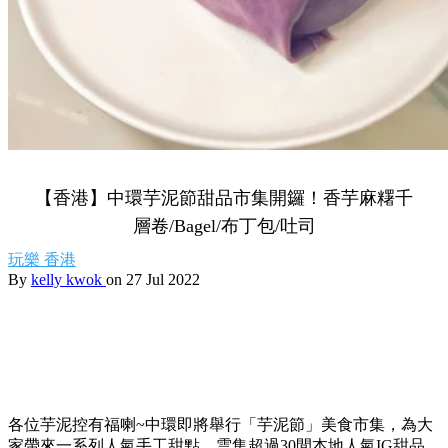
【香港】中環芋泥節甜品市集開鑼！香芋麻糬千
層卷/Bagel/布丁包/吐司
玩樂
香港
By
kelly kwok
on 27 Jul 2022
各位芋泥控有福喇~中環即將舉行「芋泥節」美食市集，為大
家帶來一系列人氣手工甜點，雲集超過30間本地人氣IG甜品