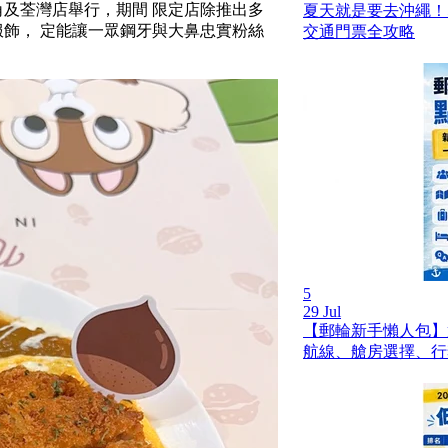
旺角及荃灣店舉行，期間 限定店除推出多
夏天就是要去沖繩！
e 主題服飾， 定能讓一眾鋼牙與大鼻忠實粉絲
交通門票全攻略
5
29 Jul
【郵輪新手懶人包】
航線、艙房選擇、行