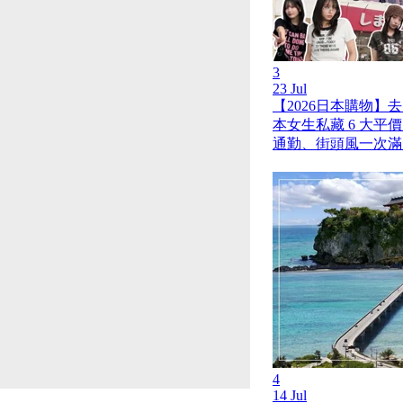
3
23 Jul
【2026日本購物】
本女生私藏 6 大平
通勤、街頭風一次滿
4
14 Jul