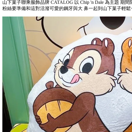
山下菓子聯乘服飾品牌 CATALOG 以 Chip 'n Dale 為主題 期間限
粉絲要準備和這對活潑可愛的鋼牙與大 鼻一起到山下菓子輕鬆