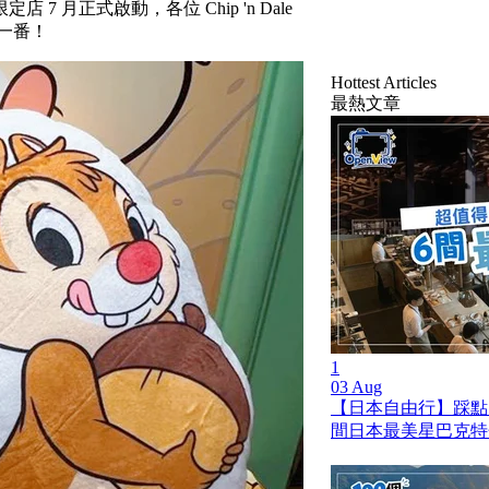
定店 7 月正式啟動，各位 Chip 'n Dale
一番！
Hottest Articles
最熱文章
1
03 Aug
【日本自由行】踩點
間日本最美星巴克特