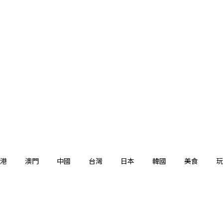
港
澳門
中國
台灣
日本
韓國
美食
玩