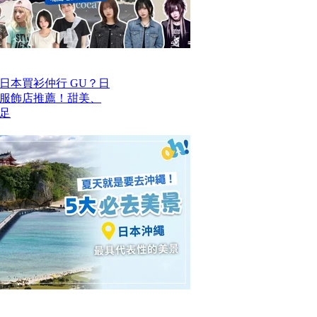
去日本買衫仲行 GU？日
價服飾店推薦！甜美、
足