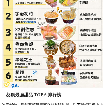
葵廣最強甜品 TOP 6 排行榜
吃完鹹食，當然要預留胃部空間品嚐甜品。以下是網民極力推