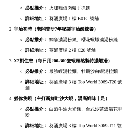
必點推介：
火腿雞蛋肉鬆手抓餅
詳細地址：
葵涌廣場 1 樓 B01C 號舖
宇治初時（老闆苦研7年秘製宇治酸辣醬）
必點推介：
鯛魚濃湯粉絲、櫻花蝦蝦濃湯粉絲
詳細地址：
葵涌廣場 2 樓 C28 號舖
X2劉住您（每日用200-300隻蝦頭熬製特濃蝦湯）
必點推介：
最強蝦湯拉麵、牡蠣沙白蝦湯拉麵
詳細地址：
葵涌廣場 3 樓 Top World 3069-T20 號
舖
煮你隻蜆（主打新鮮吐沙大蜆，湯底鮮味十足）
必點推介：
白酒牛油大光麵、台式沙茶濃湯花甲
粉
詳細地址：
葵涌廣場 3 樓 Top World 3069-T11 號