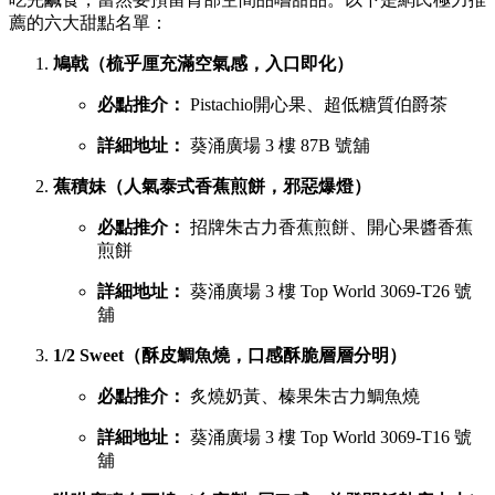
薦的六大甜點名單：
鳩戟（梳乎厘充滿空氣感，入口即化）
必點推介：
Pistachio開心果、超低糖質伯爵茶
詳細地址：
葵涌廣場 3 樓 87B 號舖
蕉積妹（人氣泰式香蕉煎餅，邪惡爆燈）
必點推介：
招牌朱古力香蕉煎餅、開心果醬香蕉
煎餅
詳細地址：
葵涌廣場 3 樓 Top World 3069-T26 號
舖
1/2 Sweet（酥皮鯛魚燒，口感酥脆層層分明）
必點推介：
炙燒奶黃、榛果朱古力鯛魚燒
詳細地址：
葵涌廣場 3 樓 Top World 3069-T16 號
舖