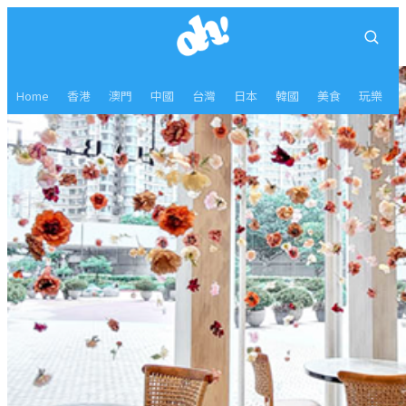
Home
香港
澳門
中國
台灣
日本
韓國
美食
玩樂