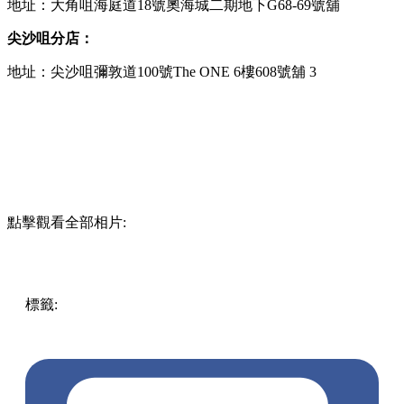
地址：大角咀海庭道18號奧海城二期地下G68-69號舖
尖沙咀分店：
地址：尖沙咀彌敦道100號The ONE 6樓608號舖 3
點擊觀看全部相片:
標籤:
中文(繁)
美食
香港
香港
美食
cafe
香港美食
尖沙咀美
食
尖沙咀
打卡餐廳
打卡cafe
尖沙咀 / 佐敦 / 油麻地
尖沙咀
cafe