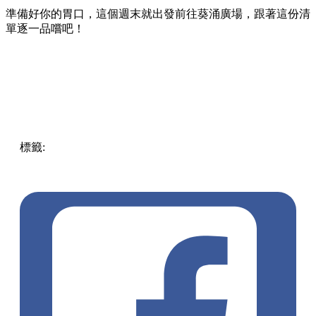
準備好你的胃口，這個週末就出發前往葵涌廣場，跟著這份清
單逐一品嚐吧！
標籤:
Hong Kong
香港
葵廣美食
葵芳好去處
葵芳 / 青衣
葵
涌廣場
葵廣掃街
香港平民美食
慧食貓
鳩戟
呦呦鹿鳴布丁
燒