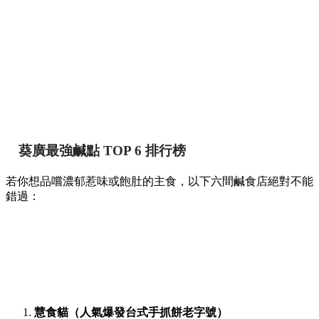
葵廣最強鹹點 TOP 6 排行榜
若你想品嚐濃郁惹味或飽肚的主食，以下六間鹹食店絕對不能
錯過：
慧食貓（人氣爆發台式手抓餅老字號）