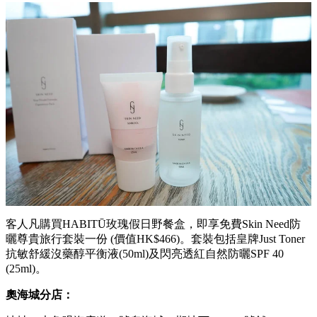
客人凡購買HABITŪ玫瑰假日野餐盒，即享免費Skin Need防
曬尊貴旅行套裝一份 (價值HK$466)。套裝包括皇牌Just Toner
抗敏舒緩沒藥醇平衡液(50ml)及閃亮透紅自然防曬SPF 40
(25ml)。
奧海城分店：