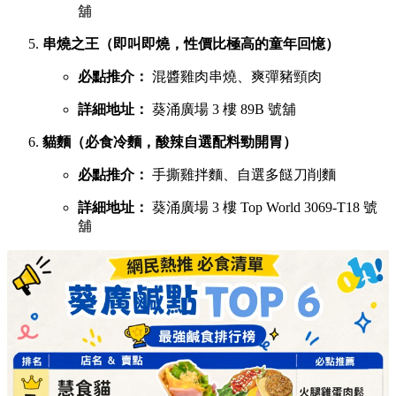
舖
串燒之王（即叫即燒，性價比極高的童年回憶）
必點推介：
混醬雞肉串燒、爽彈豬頸肉
詳細地址：
葵涌廣場 3 樓 89B 號舖
貓麵（必食冷麵，酸辣自選配料勁開胃）
必點推介：
手撕雞拌麵、自選多餸刀削麵
詳細地址：
葵涌廣場 3 樓 Top World 3069-T18 號
舖