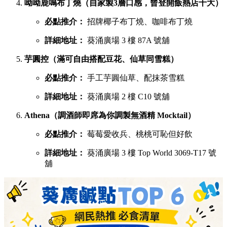
呦呦鹿鳴布丁燒（自家製3層口感，曾登開飯熱店十大）
必點推介：
招牌椰子布丁燒、咖啡布丁燒
詳細地址：
葵涌廣場 3 樓 87A 號舖
芋圓控（滿可自由搭配豆花、仙草同雪糕）
必點推介：
手工芋圓仙草、配抹茶雪糕
詳細地址：
葵涌廣場 2 樓 C10 號舖
Athena（調酒師即席為你調製無酒精 Mocktail）
必點推介：
莓莓愛收兵、桃桃可恥但好飲
詳細地址：
葵涌廣場 3 樓 Top World 3069-T17 號
舖