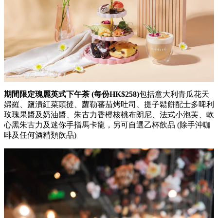
期間限定瑰麗英式下午茶 (每份HK$258)
包括意大利青瓜花天
婦羅、鹽漬紅菜頭撻、蘿勒蕃茄烤吐司、提子鬆餅配士多啤利
玫瑰果醬及奶油醬、朱古力香橙核桃布朗尼、法式小泡芙、軟
心黑朱古力及迷你手指馬卡龍，另可自選乙杯飲品 (除手沖咖
啡及任何酒精類飲品)