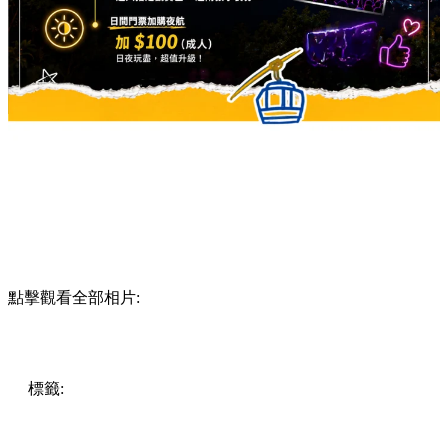
點擊觀看全部相片:
標籤:
Hong Kong
香港
香港打卡
週末好去處
昂坪360
昂坪
360夜間纜車
香港夜景
大嶼山景點
霓虹市集
903音樂會
昂
坪市集