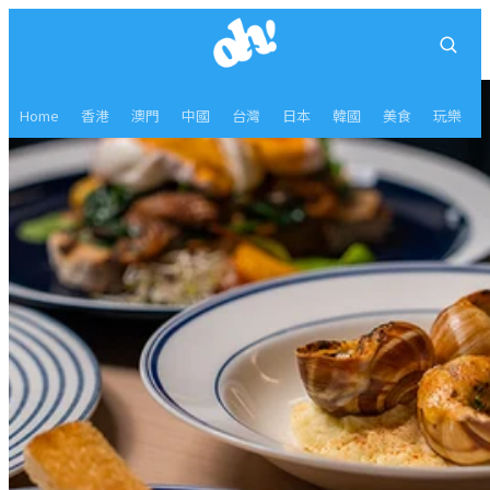
Home
香港
澳門
中國
台灣
日本
韓國
美食
玩樂