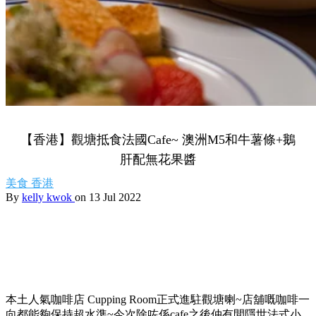
【香港】觀塘抵食法國Cafe~ 澳洲M5和牛薯條+鵝
肝配無花果醬
美食
香港
By
kelly kwok
on 13 Jul 2022
本土人氣咖啡店 Cupping Room正式進駐觀塘喇~店舖嘅咖啡一
向都能夠保持超水準~今次除咗係cafe之後仲有間隱世法式小