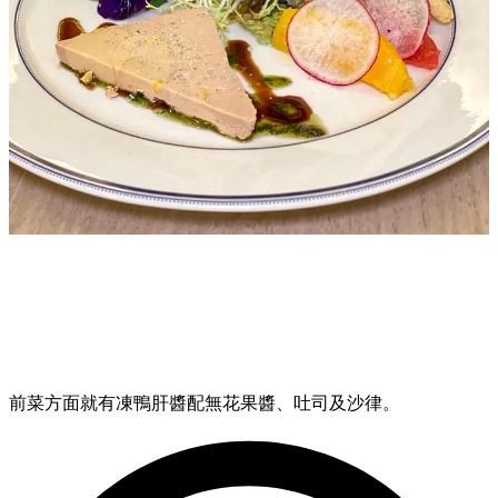
前菜方面就有凍鴨肝醬配無花果醬、吐司及沙律。