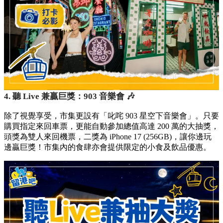
4. 聽 Live 兼贏巨獎：903 音樂會 🎶
除了視覺享受，市集更設有「叱咤 903 星空下音樂會」。只要
購買指定來回車票，更能自動參加總值高達 200 萬的大抽獎，
頭獎為雙人來回機票，二獎為 iPhone 17 (256GB)，讓你邊玩
邊贏巨獎！市集內的食肆亦會提供限定的小食及飲品優惠。