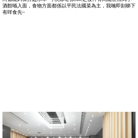
酒館喺入面，食物方面都係以平民法國菜為主，我哋即刻睇下
有咩食先~