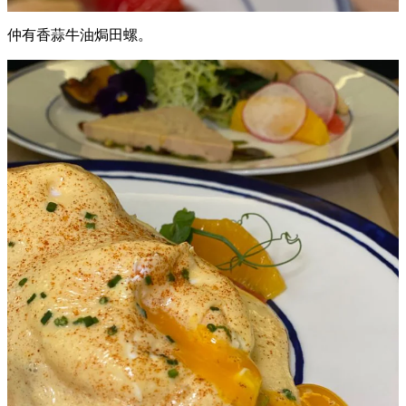
仲有香蒜牛油焗田螺。