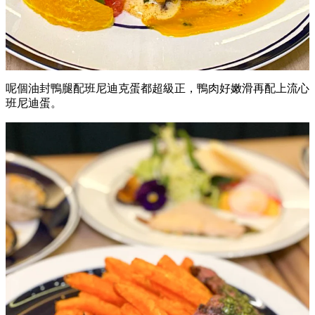
呢個油封鴨腿配班尼迪克蛋都超級正，鴨肉好嫩滑再配上流心
班尼迪蛋。