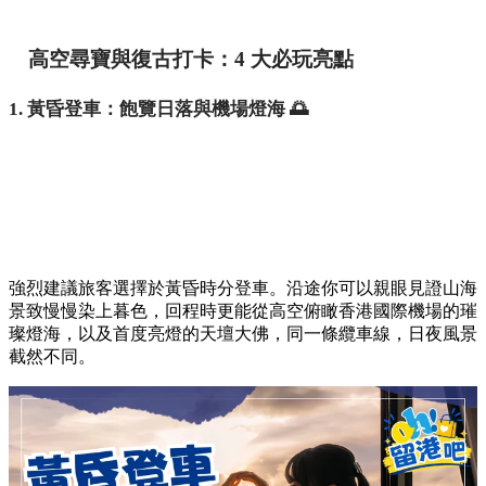
高空尋寶與復古打卡：4 大必玩亮點
1. 黃昏登車：飽覽日落與機場燈海 🌅
強烈建議旅客選擇於黃昏時分登車。沿途你可以親眼見證山海
景致慢慢染上暮色，回程時更能從高空俯瞰香港國際機場的璀
璨燈海，以及首度亮燈的天壇大佛，同一條纜車線，日夜風景
截然不同。