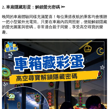
2. 車廂隱藏彩蛋：解鎖螢光密碼 🔦
晚間的車廂體驗同樣充滿驚喜！每位乘搭夜航的乘客均會獲贈
一把小型紫外光電筒。只要在車廂內四周照射，便能解鎖隱藏
的螢光圖案與密碼，非常適合親子同樂，享受高空尋寶的樂
趣。