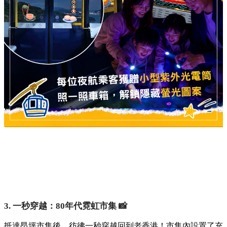
3. 一秒穿越：80年代霓虹市集 📸
抵達昂坪市集後，彷彿一秒穿越回到老香港！市集內設置了充