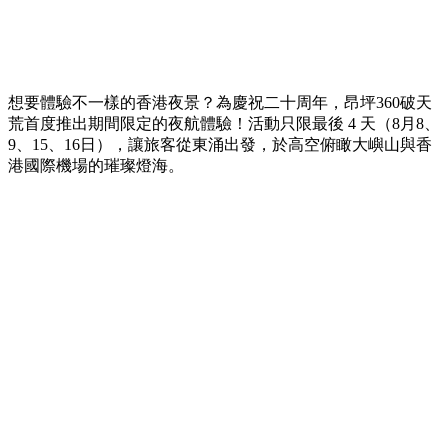
想要體驗不一樣的香港夜景？為慶祝二十周年，昂坪360破天
荒首度推出期間限定的夜航體驗！活動只限最後 4 天（8月8、
9、15、16日），讓旅客從東涌出發，於高空俯瞰大嶼山與香
港國際機場的璀璨燈海。