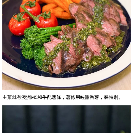
主菜就有澳洲M5和牛配薯條，薯條用咗甜番薯，幾特別。