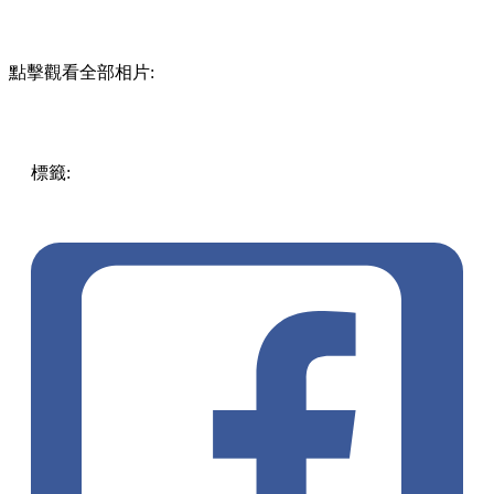
點擊觀看全部相片:
標籤:
中文(繁)
美食
香港
香港
美食
cafe
香港美食
香港cafe
打
卡餐廳
打卡cafe
法國菜
觀塘
觀塘 / 九龍灣 / 鯉魚門
觀塘美
食
法國餐廳
觀塘cafe