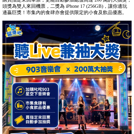
頭獎為雙人來回機票，二獎為 iPhone 17 (256GB)，讓你邊玩
邊贏巨獎！市集內的食肆亦會提供限定的小食及飲品優惠。