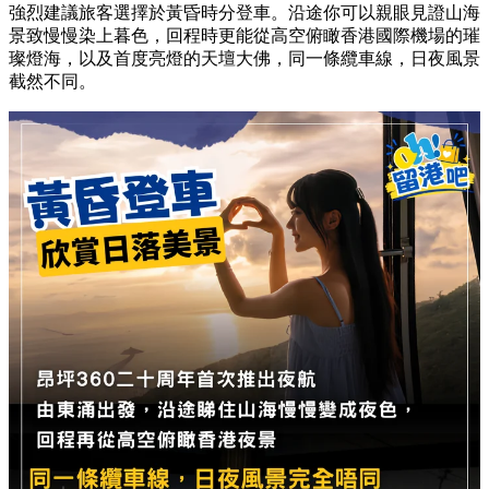
強烈建議旅客選擇於黃昏時分登車。沿途你可以親眼見證山海
景致慢慢染上暮色，回程時更能從高空俯瞰香港國際機場的璀
璨燈海，以及首度亮燈的天壇大佛，同一條纜車線，日夜風景
截然不同。