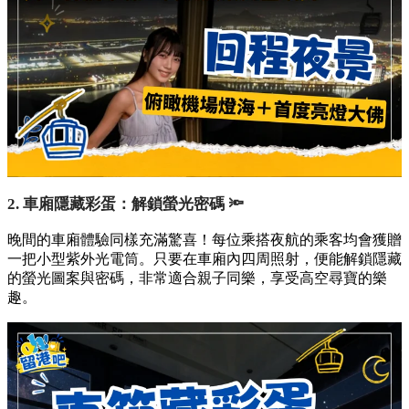
2. 車廂隱藏彩蛋：解鎖螢光密碼 🔦
晚間的車廂體驗同樣充滿驚喜！每位乘搭夜航的乘客均會獲贈
一把小型紫外光電筒。只要在車廂內四周照射，便能解鎖隱藏
的螢光圖案與密碼，非常適合親子同樂，享受高空尋寶的樂
趣。