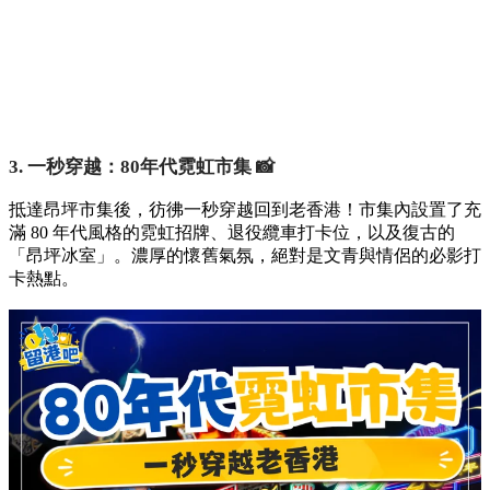
3. 一秒穿越：80年代霓虹市集 📸
抵達昂坪市集後，彷彿一秒穿越回到老香港！市集內設置了充
滿 80 年代風格的霓虹招牌、退役纜車打卡位，以及復古的
「昂坪冰室」。濃厚的懷舊氣氛，絕對是文青與情侶的必影打
卡熱點。