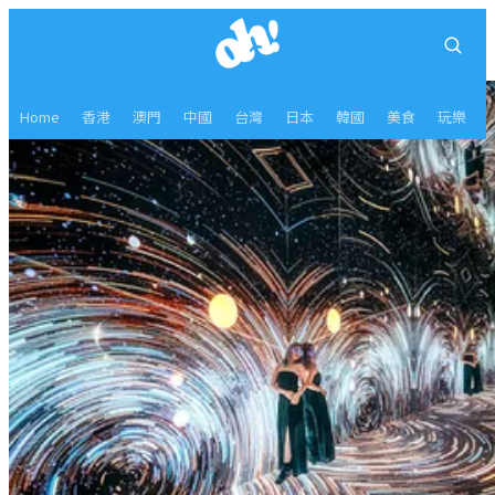
Home
香港
澳門
中國
台灣
日本
韓國
美食
玩樂