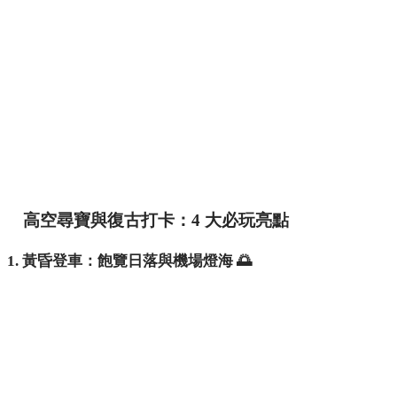
高空尋寶與復古打卡：4 大必玩亮點
1. 黃昏登車：飽覽日落與機場燈海 🌅