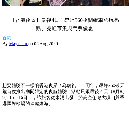
【香港夜景】最後4日！昂坪360夜間纜車必玩亮
點、霓虹市集與門票優惠
香港
By
May chan
on 05 Aug 2026
想要體驗不一樣的香港夜景？為慶祝二十周年，昂坪360破天
荒首度推出期間限定的夜航體驗！活動只限最後 4 天（8月8、
9、15、16日），讓旅客從東涌出發，於高空俯瞰大嶼山與香
港國際機場的璀璨燈海。