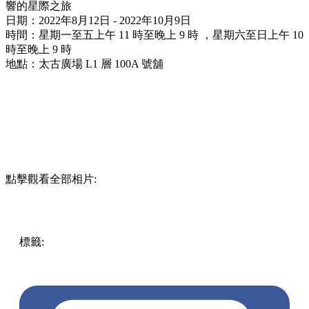
響的星際之旅
日期：2022年8月12日 - 2022年10月9日
時間：星期一至五上午 11 時至晚上 9 時 ，星期六至日上午 10
時至晚上 9 時
地點：太古廣場 L1 層 100A 號舖
點擊觀看全部相片:
標籤:
中文(繁)
香港
香港
玩樂
打卡
香港好去處
香港打卡
中
環 / 上環 / 西環
展覽
金鐘
金鐘好去處
金鐘打卡
沉浸式展覽
Orbstellar Metaspace
太空展覽