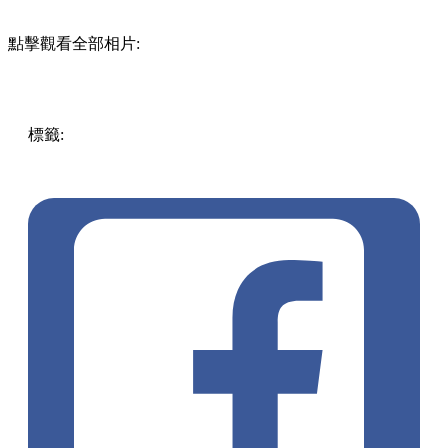
點擊觀看全部相片:
標籤:
Hong Kong
香港
香港打卡
週末好去處
昂坪360
昂坪
360夜間纜車
香港夜景
大嶼山景點
霓虹市集
903音樂會
昂
坪市集