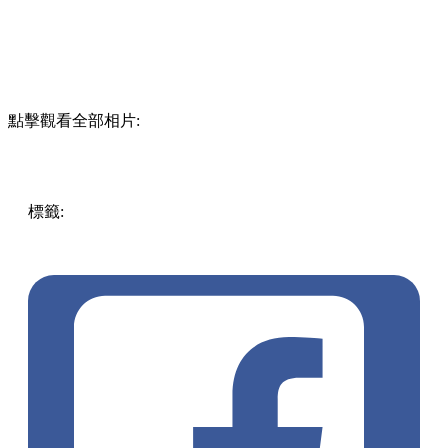
點擊觀看全部相片:
標籤:
中文(繁)
香港
香港
玩樂
打卡
香港好去處
旺角
香港打
卡
旺角好去處
旺角 / 太子 / 大角咀
親子好去處
旺角打卡
大
口仔
親子玩樂