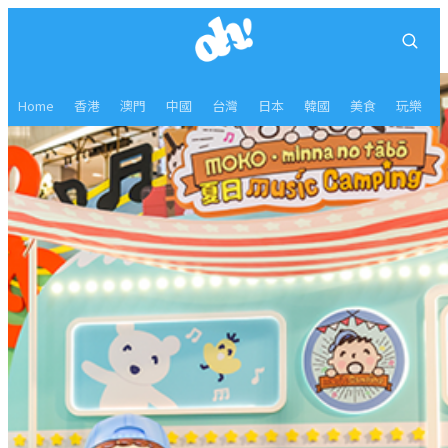
Home
香港
澳門
中國
台灣
日本
韓國
美食
玩樂