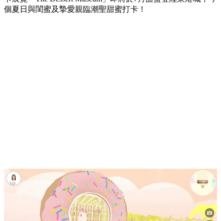
個夏日與閨蜜及摯愛親臨潮聖甜蜜打卡！