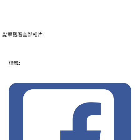
點擊觀看全部相片:
標籤:
中文(繁)
香港
香港
玩樂
打卡
甜品
香港好去處
香港打
卡
打卡好去處
將軍澳
藝術展
將軍澳 / 西貢
展覽
將軍澳好
去處
坑口
東港城
將軍澳打卡
甜點藝術展覽