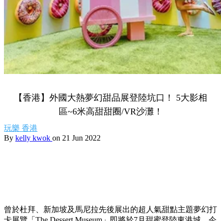
【香港】外國大熱夢幻甜品展登陸坑口！ 5大影相
區~6米高甜甜圈/VR沙灘！
玩樂
香港
By
kelly kwok
on 21 Jun 2022
曾於杜拜、新加坡及馬尼拉先後展出的超人氣甜點主題夢幻打
卡展覽「The Dessert Museum」即將於7月甜蜜登陸東港城，今