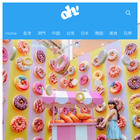
Home
香港
澳門
中國
台灣
日本
韓國
美食
玩樂