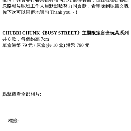
忽略就咗呢班工作人員默默嘅努力同貢獻，希望睇到呢篇文嘅
你下次可以同佢地講句 Thank you ~！
CHUBBI CHUNK《BUSY STREET》主題限定盲盒玩具系列
共 8 款，每個約高 7cm
單盒港幣 79 元 / 原盒(共 10 盒) 港幣 790 元
點擊觀看全部相片:
標籤:
中文(繁)
香港
香港
熱話
熱話
玩具
盲盒
amazbylokianno
CHUBBI CHUNK
Unbox Industries
BUSY