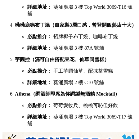
詳細地址：
葵涌廣場 3 樓 Top World 3069-T16 號
舖
呦呦鹿鳴布丁燒（自家製3層口感，曾登開飯熱店十大）
必點推介：
招牌椰子布丁燒、咖啡布丁燒
詳細地址：
葵涌廣場 3 樓 87A 號舖
芋圓控（滿可自由搭配豆花、仙草同雪糕）
必點推介：
手工芋圓仙草、配抹茶雪糕
詳細地址：
葵涌廣場 2 樓 C10 號舖
Athena（調酒師即席為你調製無酒精 Mocktail）
必點推介：
莓莓愛收兵、桃桃可恥但好飲
詳細地址：
葵涌廣場 3 樓 Top World 3069-T17 號
舖