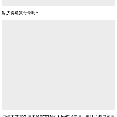
點少得送貨哥哥呢~
疫情下其實各行各業都有唔同人物值得表揚，但往往都好容易