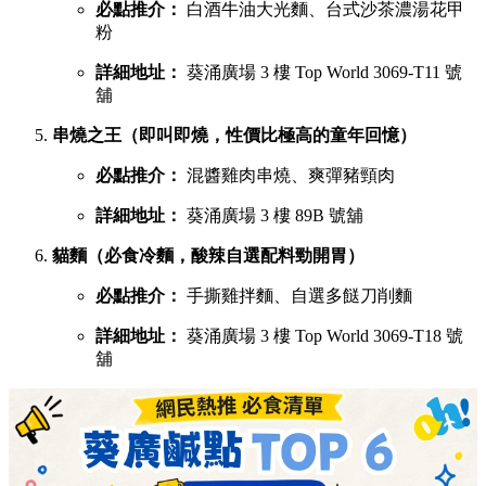
必點推介：
白酒牛油大光麵、台式沙茶濃湯花甲
粉
詳細地址：
葵涌廣場 3 樓 Top World 3069-T11 號
舖
串燒之王（即叫即燒，性價比極高的童年回憶）
必點推介：
混醬雞肉串燒、爽彈豬頸肉
詳細地址：
葵涌廣場 3 樓 89B 號舖
貓麵（必食冷麵，酸辣自選配料勁開胃）
必點推介：
手撕雞拌麵、自選多餸刀削麵
詳細地址：
葵涌廣場 3 樓 Top World 3069-T18 號
舖