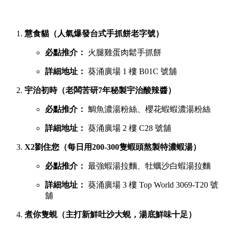
慧食貓（人氣爆發台式手抓餅老字號）
必點推介：
火腿雞蛋肉鬆手抓餅
詳細地址：
葵涌廣場 1 樓 B01C 號舖
宇治初時（老闆苦研7年秘製宇治酸辣醬）
必點推介：
鯛魚濃湯粉絲、櫻花蝦蝦濃湯粉絲
詳細地址：
葵涌廣場 2 樓 C28 號舖
X2劉住您（每日用200-300隻蝦頭熬製特濃蝦湯）
必點推介：
最強蝦湯拉麵、牡蠣沙白蝦湯拉麵
詳細地址：
葵涌廣場 3 樓 Top World 3069-T20 號
舖
煮你隻蜆（主打新鮮吐沙大蜆，湯底鮮味十足）