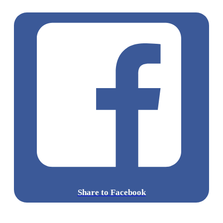
STREET
JimChan
香港熱話
Share to Facebook