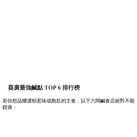
葵廣最強鹹點 TOP 6 排行榜
若你想品嚐濃郁惹味或飽肚的主食，以下六間鹹食店絕對不能
錯過：