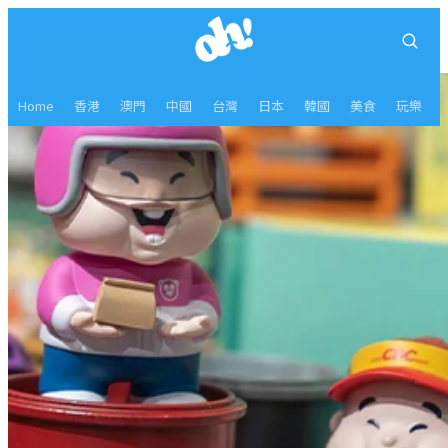
Home
香港
澳門
中國
台灣
日本
韓國
美食
玩樂