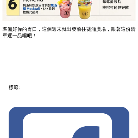
準備好你的胃口，這個週末就出發前往葵涌廣場，跟著這份清
單逐一品嚐吧！
標籤:
Hong Kong
香港
葵廣美食
葵芳好去處
葵芳 / 青衣
葵
涌廣場
葵廣掃街
香港平民美食
慧食貓
鳩戟
呦呦鹿鳴布丁
燒