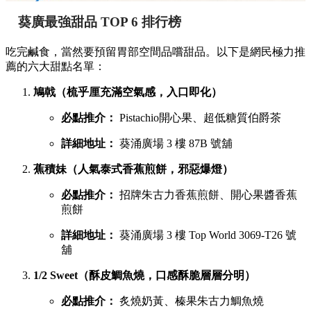
葵廣最強甜品 TOP 6 排行榜
吃完鹹食，當然要預留胃部空間品嚐甜品。以下是網民極力推
薦的六大甜點名單：
鳩戟（梳乎厘充滿空氣感，入口即化）
必點推介：
Pistachio開心果、超低糖質伯爵茶
詳細地址：
葵涌廣場 3 樓 87B 號舖
蕉積妹（人氣泰式香蕉煎餅，邪惡爆燈）
必點推介：
招牌朱古力香蕉煎餅、開心果醬香蕉
煎餅
詳細地址：
葵涌廣場 3 樓 Top World 3069-T26 號
舖
1/2 Sweet（酥皮鯛魚燒，口感酥脆層層分明）
必點推介：
炙燒奶黃、榛果朱古力鯛魚燒