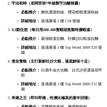
宇治初時（老闆苦研7年秘製宇治酸辣醬）
必點推介：
鯛魚濃湯粉絲、櫻花蝦蝦濃湯粉絲
詳細地址：
葵涌廣場 2 樓 C28 號舖
X2劉住您（每日用200-300隻蝦頭熬製特濃蝦湯）
必點推介：
最強蝦湯拉麵、牡蠣沙白蝦湯拉麵
詳細地址：
葵涌廣場 3 樓 Top World 3069-T20 號
舖
煮你隻蜆（主打新鮮吐沙大蜆，湯底鮮味十足）
必點推介：
白酒牛油大光麵、台式沙茶濃湯花甲
粉
詳細地址：
葵涌廣場 3 樓 Top World 3069-T11 號
舖
串燒之王（即叫即燒，性價比極高的童年回憶）
必點推介：
混醬雞肉串燒、爽彈豬頸肉