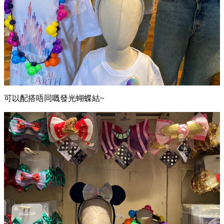
可以配搭唔同嘅發光蝴蝶結~