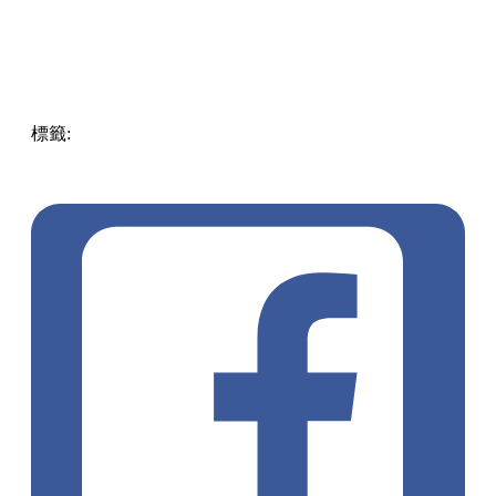
標籤:
Hong Kong
香港
葵廣美食
葵芳好去處
葵芳 / 青衣
葵
涌廣場
葵廣掃街
香港平民美食
慧食貓
鳩戟
呦呦鹿鳴布丁
燒