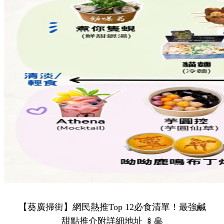
【葵廣掃街】網民熱推Top 12必食清單！最強鹹
甜點推介附詳細地址 🍢🥞