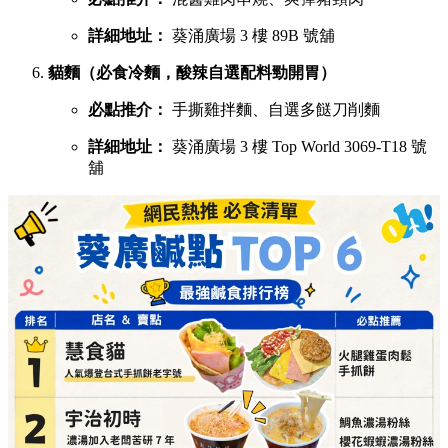
詳細地址：
葵涌廣場 3 樓 89B 號舖
貓麵（必食冷麵，酸辣自選配料勁開胃）
必點推介：
手撕雞拌麵、自選多餸刀削麵
詳細地址：
葵涌廣場 3 樓 Top World 3069-T18 號
舖