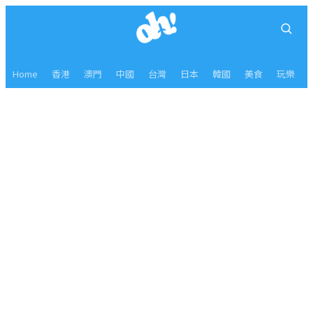
Home
香港
澳門
中國
台灣
日本
韓國
美食
玩樂