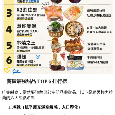
葵廣最強甜品 TOP 6 排行榜
吃完鹹食，當然要預留胃部空間品嚐甜品。以下是網民極力推
薦的六大甜點名單：
鳩戟（梳乎厘充滿空氣感，入口即化）