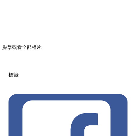
點擊觀看全部相片:
標籤:
中文(繁)
香港
香港
玩樂
景點
香港好去處
約會好去處
遊樂場
香港景點
迪士尼
大嶼山 / 坪洲 / 離島
週末好去處
拍
拖好去處
玩樂
夜間匯演
光影匯演