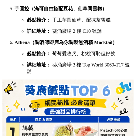
芋圓控（滿可自由搭配豆花、仙草同雪糕）
必點推介：
手工芋圓仙草、配抹茶雪糕
詳細地址：
葵涌廣場 2 樓 C10 號舖
Athena（調酒師即席為你調製無酒精 Mocktail）
必點推介：
莓莓愛收兵、桃桃可恥但好飲
詳細地址：
葵涌廣場 3 樓 Top World 3069-T17 號
舖