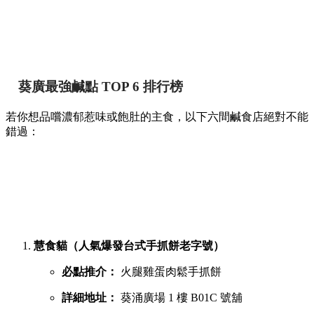
葵廣最強鹹點 TOP 6 排行榜
若你想品嚐濃郁惹味或飽肚的主食，以下六間鹹食店絕對不能
錯過：
慧食貓（人氣爆發台式手抓餅老字號）
必點推介：
火腿雞蛋肉鬆手抓餅
詳細地址：
葵涌廣場 1 樓 B01C 號舖