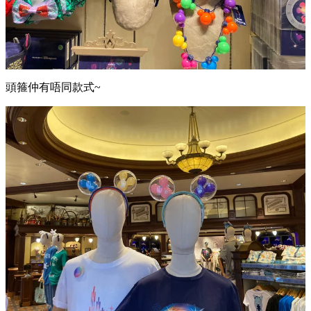
頭箍仲有唔同款式~