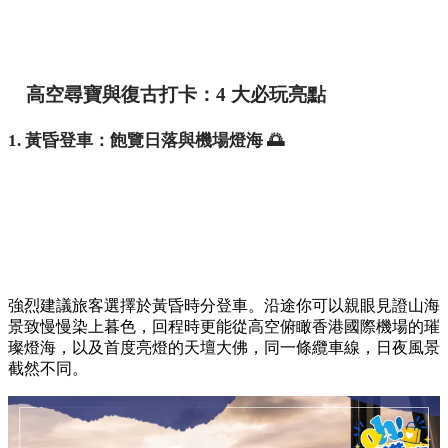
高空尋寶與復古打卡：4 大必玩亮點
1. 黃昏登車：飽覽日落與機場燈海 🌅
強烈建議旅客選擇於黃昏時分登車。沿途你可以親眼見證山海
景致慢慢染上暮色，回程時更能從高空俯瞰香港國際機場的璀
璨燈海，以及首度亮燈的天壇大佛，同一條纜車線，日夜風景
截然不同。