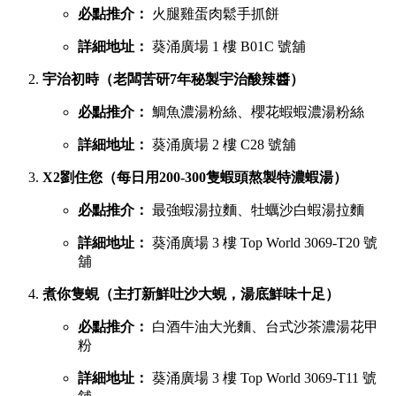
必點推介：
火腿雞蛋肉鬆手抓餅
詳細地址：
葵涌廣場 1 樓 B01C 號舖
宇治初時（老闆苦研7年秘製宇治酸辣醬）
必點推介：
鯛魚濃湯粉絲、櫻花蝦蝦濃湯粉絲
詳細地址：
葵涌廣場 2 樓 C28 號舖
X2劉住您（每日用200-300隻蝦頭熬製特濃蝦湯）
必點推介：
最強蝦湯拉麵、牡蠣沙白蝦湯拉麵
詳細地址：
葵涌廣場 3 樓 Top World 3069-T20 號
舖
煮你隻蜆（主打新鮮吐沙大蜆，湯底鮮味十足）
必點推介：
白酒牛油大光麵、台式沙茶濃湯花甲
粉
詳細地址：
葵涌廣場 3 樓 Top World 3069-T11 號