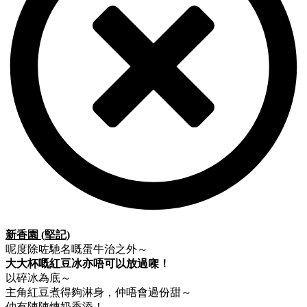
新香園 (堅記)
呢度除咗馳名嘅蛋牛治之外～
大大杯嘅紅豆冰亦唔可以放過㗎！
以碎冰為底～
主角紅豆煮得夠淋身，仲唔會過份甜～
仲有陣陣煉奶香添！