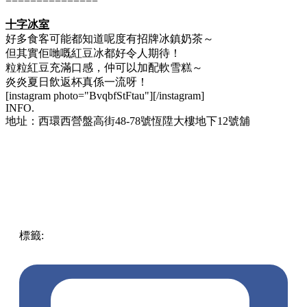
===============
十字冰室
好多食客可能都知道呢度有招牌冰鎮奶茶～
但其實佢哋嘅紅豆冰都好令人期待！
粒粒紅豆充滿口感，仲可以加配軟雪糕～
炎炎夏日飲返杯真係一流呀！
[instagram photo="BvqbfStFtau"][/instagram]
INFO.
地址：西環西營盤高街48-78號恆陞大樓地下12號舖
標籤:
中文(繁)
美食
香港
香港
美食
茶餐廳
香港美食
冰室
茶
記
集合
大集合