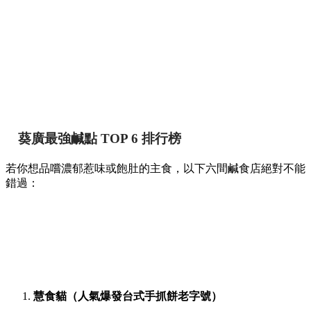
葵廣最強鹹點 TOP 6 排行榜
若你想品嚐濃郁惹味或飽肚的主食，以下六間鹹食店絕對不能
錯過：
慧食貓（人氣爆發台式手抓餅老字號）