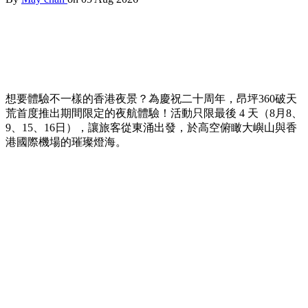
想要體驗不一樣的香港夜景？為慶祝二十周年，昂坪360破天
荒首度推出期間限定的夜航體驗！活動只限最後 4 天（8月8、
9、15、16日），讓旅客從東涌出發，於高空俯瞰大嶼山與香
港國際機場的璀璨燈海。