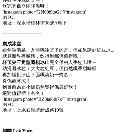
飲完真係立即降溫呀！
[instagram photo="2N00i9tpGt"][/instagram]
INFO.
地址：深水埗桂林街38號A地下
===============
廣成冰室
雖然話港島、九龍嘅冰室多的是，但如果講到紅豆冰...
就算新界有幾遠，飲得到都係值得嘅！
杯頂
尖三角型嘅刨冰山
完全係由人手刨出嚟～
幼滑嘅冰粒＋大大粒紅豆，係自然嘅香甜味呀！
再加埋刨冰山下面嘅淡奶一齊食～
真係超冰涼！
到目前為止小編仍然覺得係最好飲！
絕對值得榜上有名！
[instagram photo="BZ8iai6lb7k"][/instagram]
INFO.
地址：上水石湖墟新成路10號
===============
樂園 Lok Yuen