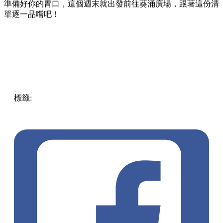
準備好你的胃口，這個週末就出發前往葵涌廣場，跟著這份清
單逐一品嚐吧！
標籤:
Hong Kong
香港
葵廣美食
葵芳好去處
葵芳 / 青衣
葵
涌廣場
葵廣掃街
香港平民美食
慧食貓
鳩戟
呦呦鹿鳴布丁
燒