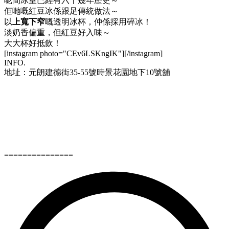
呢間冰室已經有六十幾年歷史～
佢哋嘅紅豆冰係跟足傳統做法～
以
上寬下窄
嘅透明冰杯，仲係採用碎冰！
淡奶香偏重，但紅豆好入味～
大大杯好抵飲！
[instagram photo="CEv6LSKngIK"][/instagram]
INFO.
地址：元朗建德街35-55號時景花園地下10號舖
===============