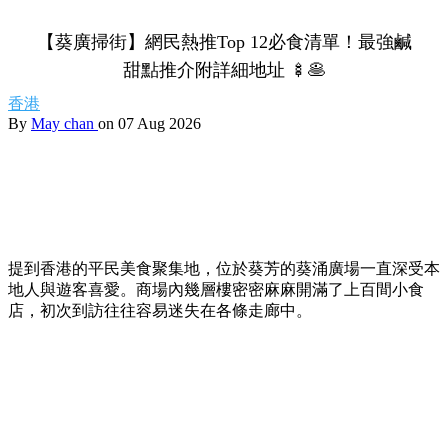
【葵廣掃街】網民熱推Top 12必食清單！最強鹹
甜點推介附詳細地址 🍢🥞
香港
By
May chan
on 07 Aug 2026
提到香港的平民美食聚集地，位於葵芳的葵涌廣場一直深受本
地人與遊客喜愛。商場內幾層樓密密麻麻開滿了上百間小食
店，初次到訪往往容易迷失在各條走廊中。