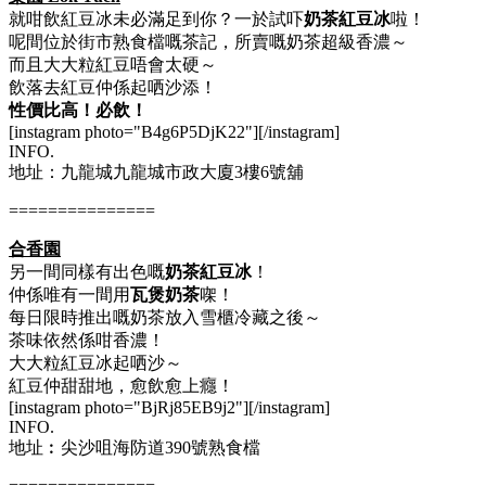
就咁飲紅豆冰未必滿足到你？一於試吓
奶茶紅豆冰
啦！
呢間位於街市熟食檔嘅茶記，所賣嘅奶茶超級香濃～
而且大大粒紅豆唔會太硬～
飲落去紅豆仲係起哂沙添！
性價比高！必飲！
[instagram photo="B4g6P5DjK22"][/instagram]
INFO.
地址：九龍城九龍城市政大廈3樓6號舖
===============
合香園
另一間同樣有出色嘅
奶茶紅豆冰
！
仲係唯有一間用
瓦煲奶茶
㗎！
每日限時推出嘅奶茶放入雪櫃冷藏之後～
茶味依然係咁香濃！
大大粒紅豆冰起哂沙～
紅豆仲甜甜地，愈飲愈上癮！
[instagram photo="BjRj85EB9j2"][/instagram]
INFO.
地址︰尖沙咀海防道390號熟食檔