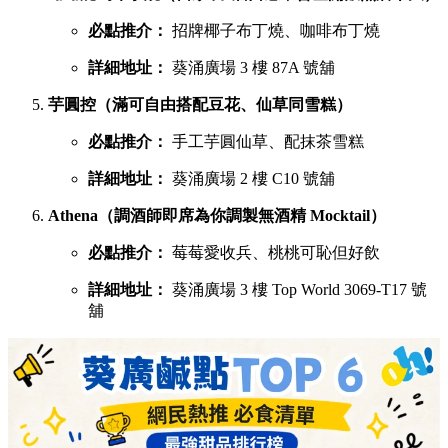
必點推介：
招牌椰子布丁燒、咖啡布丁燒
詳細地址：
葵涌廣場 3 樓 87A 號舖
芋圓控（滿可自由搭配豆花、仙草同雪糕）
必點推介：
手工芋圓仙草、配抹茶雪糕
詳細地址：
葵涌廣場 2 樓 C10 號舖
Athena（調酒師即席為你調製無酒精 Mocktail）
必點推介：
莓莓愛收兵、桃桃可恥但好飲
詳細地址：
葵涌廣場 3 樓 Top World 3069-T17 號
舖