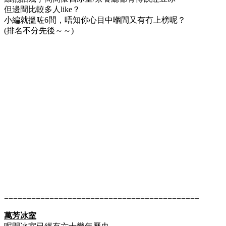
但邊間比較多人like？
小編就搵咗6間，唔知你心目中嗰間又有冇上榜呢？
(排名不分先後～～)
===========================================
萬芳冰室