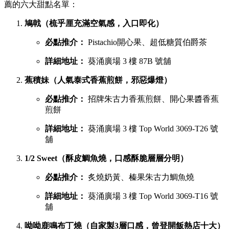
薦的六大甜點名單：
鳩戟（梳乎厘充滿空氣感，入口即化）
必點推介：
Pistachio開心果、超低糖質伯爵茶
詳細地址：
葵涌廣場 3 樓 87B 號舖
蕉積妹（人氣泰式香蕉煎餅，邪惡爆燈）
必點推介：
招牌朱古力香蕉煎餅、開心果醬香蕉
煎餅
詳細地址：
葵涌廣場 3 樓 Top World 3069-T26 號
舖
1/2 Sweet（酥皮鯛魚燒，口感酥脆層層分明）
必點推介：
炙燒奶黃、榛果朱古力鯛魚燒
詳細地址：
葵涌廣場 3 樓 Top World 3069-T16 號
舖
呦呦鹿鳴布丁燒（自家製3層口感，曾登開飯熱店十大）