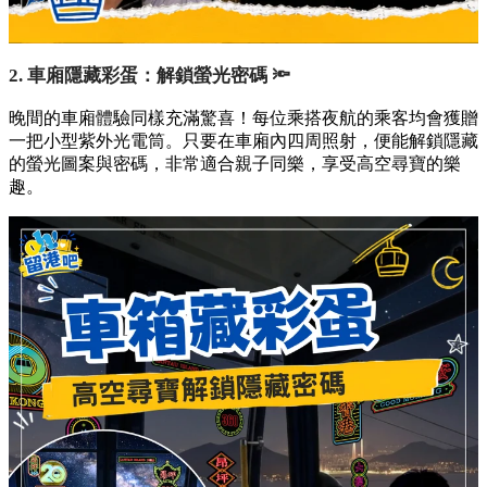
2. 車廂隱藏彩蛋：解鎖螢光密碼 🔦
晚間的車廂體驗同樣充滿驚喜！每位乘搭夜航的乘客均會獲贈
一把小型紫外光電筒。只要在車廂內四周照射，便能解鎖隱藏
的螢光圖案與密碼，非常適合親子同樂，享受高空尋寶的樂
趣。