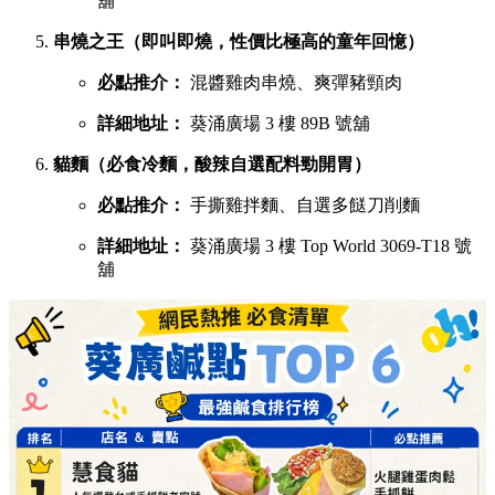
舖
串燒之王（即叫即燒，性價比極高的童年回憶）
必點推介：
混醬雞肉串燒、爽彈豬頸肉
詳細地址：
葵涌廣場 3 樓 89B 號舖
貓麵（必食冷麵，酸辣自選配料勁開胃）
必點推介：
手撕雞拌麵、自選多餸刀削麵
詳細地址：
葵涌廣場 3 樓 Top World 3069-T18 號
舖