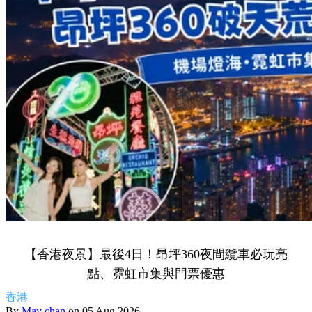
【香港夜景】最後4日！昂坪360夜間纜車必玩亮
點、霓虹市集與門票優惠
香港
By
May chan
on 05 Aug 2026