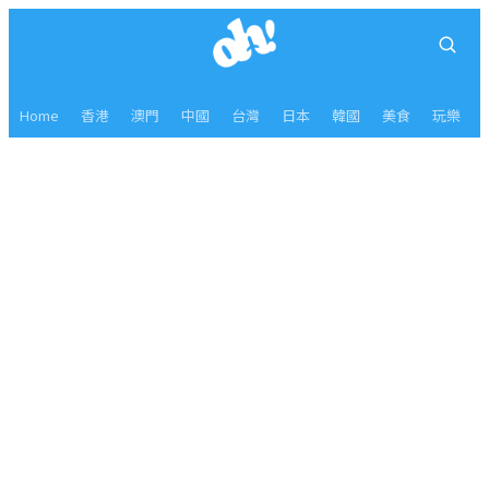
Home
香港
澳門
中國
台灣
日本
韓國
美食
玩樂