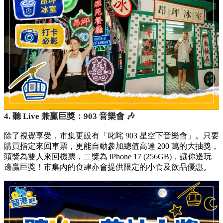
4. 聽 Live 兼贏巨獎：903 音樂會 🎶
除了視覺享受，市集更設有「叱咤 903 星空下音樂會」。只要
購買指定來回車票，更能自動參加總值高達 200 萬的大抽獎，
頭獎為雙人來回機票，二獎為 iPhone 17 (256GB)，讓你邊玩
邊贏巨獎！市集內的食肆亦會提供限定的小食及飲品優惠。