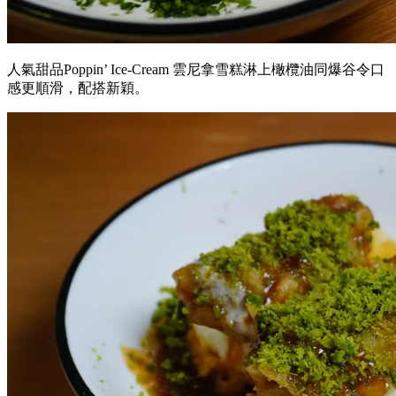
人氣甜品Poppin’ Ice-Cream 雲尼拿雪糕淋上橄欖油同爆谷令口
感更順滑，配搭新穎。