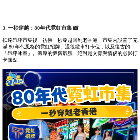
3. 一秒穿越：80年代霓虹市集 📸
抵達昂坪市集後，彷彿一秒穿越回到老香港！市集內設置了充
滿 80 年代風格的霓虹招牌、退役纜車打卡位，以及復古的
「昂坪冰室」。濃厚的懷舊氣氛，絕對是文青與情侶的必影打
卡熱點。