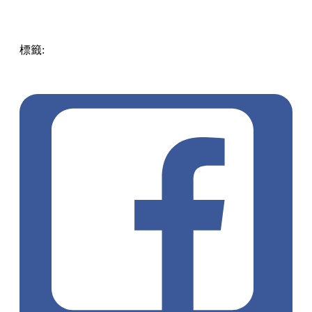
標籤:
Hong Kong
香港
香港打卡
週末好去處
昂坪360
昂坪
360夜間纜車
香港夜景
大嶼山景點
霓虹市集
903音樂會
昂
坪市集