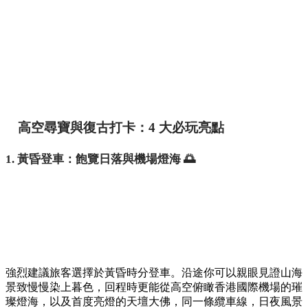
高空尋寶與復古打卡：4 大必玩亮點
1. 黃昏登車：飽覽日落與機場燈海 🌅
強烈建議旅客選擇於黃昏時分登車。沿途你可以親眼見證山海
景致慢慢染上暮色，回程時更能從高空俯瞰香港國際機場的璀
璨燈海，以及首度亮燈的天壇大佛，同一條纜車線，日夜風景