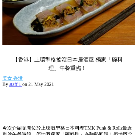
【香港】上環型格搖滾日本居酒屋 獨家「碗料
理」午餐重臨！
美食
香港
By
staff 1
on 21 May 2021
今次介紹呢間位於上環嘅型格日本料理TMK Punk & Rolls最近
重啟午餐時段，佢地嘅獨家「碗料理」亦強勢回歸！佢地既全