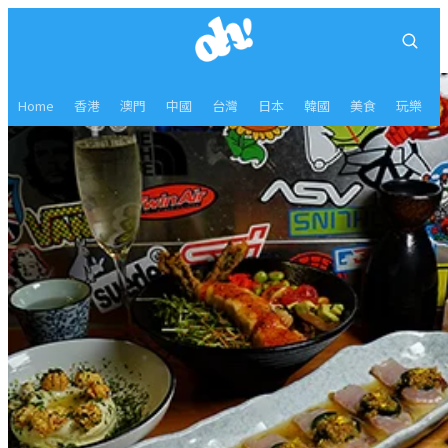
Home
香港
澳門
中國
台灣
日本
韓國
美食
玩樂