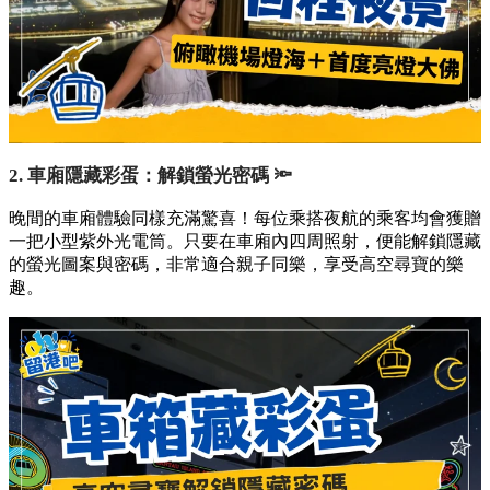
2. 車廂隱藏彩蛋：解鎖螢光密碼 🔦
晚間的車廂體驗同樣充滿驚喜！每位乘搭夜航的乘客均會獲贈
一把小型紫外光電筒。只要在車廂內四周照射，便能解鎖隱藏
的螢光圖案與密碼，非常適合親子同樂，享受高空尋寶的樂
趣。