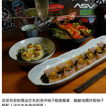
前菜有新鮮嘅油甘魚刺身伴柚子醋脆藜麥，酸酸地嘅特製柚子
醋配上油甘魚刺身超開胃！