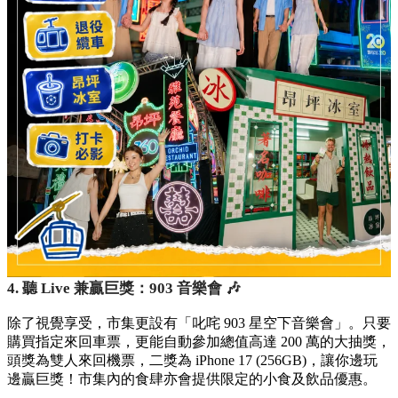
4. 聽 Live 兼贏巨獎：903 音樂會 🎶
除了視覺享受，市集更設有「叱咤 903 星空下音樂會」。只要
購買指定來回車票，更能自動參加總值高達 200 萬的大抽獎，
頭獎為雙人來回機票，二獎為 iPhone 17 (256GB)，讓你邊玩
邊贏巨獎！市集內的食肆亦會提供限定的小食及飲品優惠。