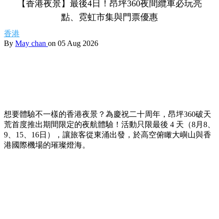
【香港夜景】最後4日！昂坪360夜間纜車必玩亮
點、霓虹市集與門票優惠
香港
By
May chan
on 05 Aug 2026
想要體驗不一樣的香港夜景？為慶祝二十周年，昂坪360破天
荒首度推出期間限定的夜航體驗！活動只限最後 4 天（8月8、
9、15、16日），讓旅客從東涌出發，於高空俯瞰大嶼山與香
港國際機場的璀璨燈海。