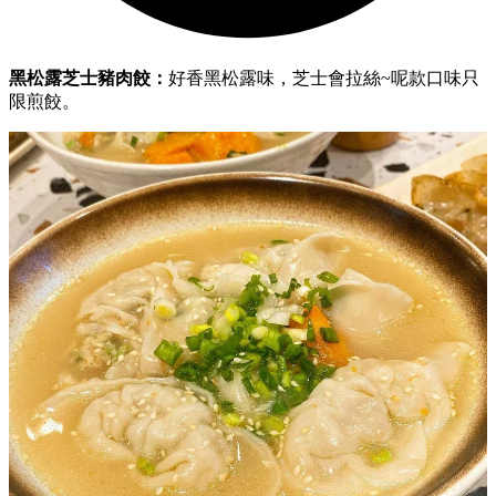
黑松露芝士豬肉餃：
好香黑松露味，芝士會拉絲~呢款口味只
限煎餃。