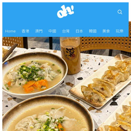
Home
香港
澳門
中國
台灣
日本
韓國
美食
玩樂