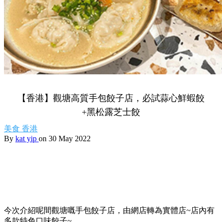
【香港】觀塘高質手包餃子店，必試蒜心鮮蝦餃
+黑松露芝士餃
美食
香港
By
kat yip
on 30 May 2022
今次介紹呢間觀塘嘅手包餃子店，由網店轉為實體店~店內有
多款特色口味餃子~