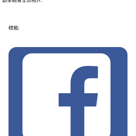
點擊觀看全部相片:
標籤:
中文(繁)
美食
香港
香港
美食
香港美食
小食
觀塘 / 九
龍灣 / 鯉魚門
觀塘美食
觀塘餃子
餃子店
香港餃子
手工餃
子
工廈美食
餃子