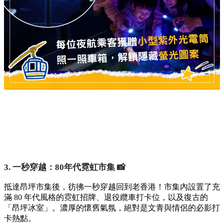
3. 一秒穿越：80年代霓虹市集 📸
抵達昂坪市集後，彷彿一秒穿越回到老香港！市集內設置了充
滿 80 年代風格的霓虹招牌、退役纜車打卡位，以及復古的
「昂坪冰室」。濃厚的懷舊氣氛，絕對是文青與情侶的必影打
卡熱點。