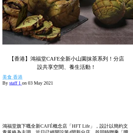
【香港】鴻福堂CAFE全新小山園抹茶系列！分店
設共享空間、養生活動！
美食
香港
By
staff 1
on 03 May 2021
鴻福堂旗下嘅全新CAFÉ概念店「HFT Life」，設計以簡約文
青風格為主調，近日已經開設第4間新分店，並同時聯乘「嚐