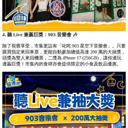
4. 聽 Live 兼贏巨獎：903 音樂會 🎶
除了視覺享受，市集更設有「叱咤 903 星空下音樂會」。只要
購買指定來回車票，更能自動參加總值高達 200 萬的大抽獎，
頭獎為雙人來回機票，二獎為 iPhone 17 (256GB)，讓你邊玩
邊贏巨獎！市集內的食肆亦會提供限定的小食及飲品優惠。