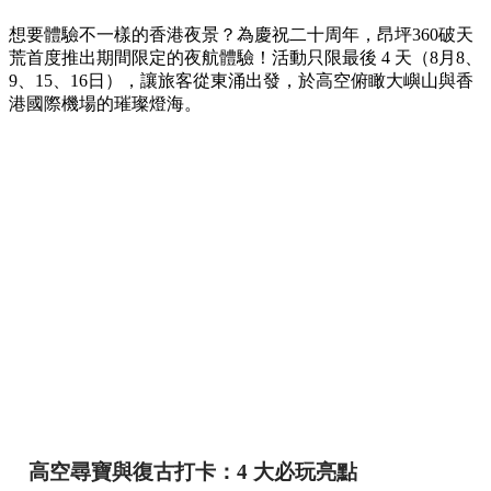
想要體驗不一樣的香港夜景？為慶祝二十周年，昂坪360破天
荒首度推出期間限定的夜航體驗！活動只限最後 4 天（8月8、
9、15、16日），讓旅客從東涌出發，於高空俯瞰大嶼山與香
港國際機場的璀璨燈海。
高空尋寶與復古打卡：4 大必玩亮點