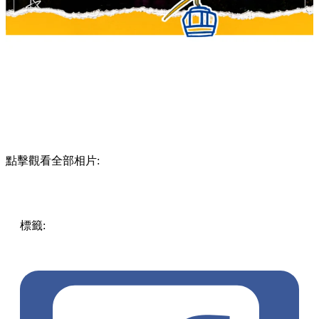
點擊觀看全部相片:
標籤:
Hong Kong
香港
香港打卡
週末好去處
昂坪360
昂坪
360夜間纜車
香港夜景
大嶼山景點
霓虹市集
903音樂會
昂
坪市集