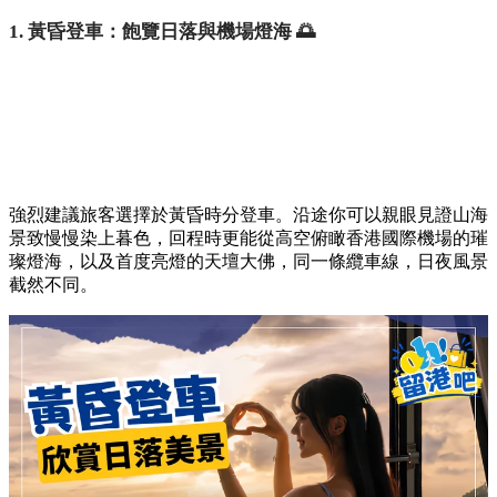
1. 黃昏登車：飽覽日落與機場燈海 🌅
強烈建議旅客選擇於黃昏時分登車。沿途你可以親眼見證山海
景致慢慢染上暮色，回程時更能從高空俯瞰香港國際機場的璀
璨燈海，以及首度亮燈的天壇大佛，同一條纜車線，日夜風景
截然不同。