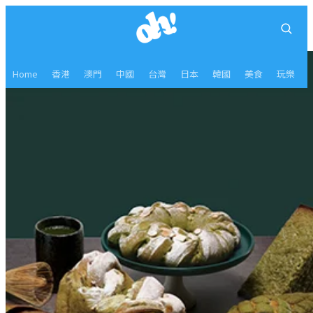
Home
香港
澳門
中國
台灣
日本
韓國
美食
玩樂