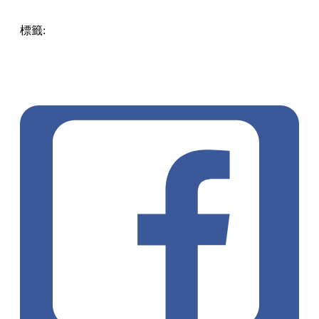
標籤:
中文(繁)
美食
香港
香港
美食
中環
概念店
香港美食
九
龍城
北角
中環 / 上環 / 西環
灣仔 / 銅鑼灣 / 大坑
天后 / 北
角
紅磡 / 土瓜灣 / 九龍城
中環美食
北角美食
HFT
小山園抹
茶系列
抹茶朱古力
洪福堂
跑馬地
跑馬地美食
炮台山
炮台
山美食
九龍城美食