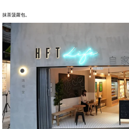
抹茶菠蘿包。