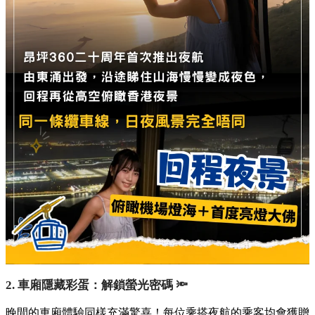
2. 車廂隱藏彩蛋：解鎖螢光密碼 🔦
晚間的車廂體驗同樣充滿驚喜！每位乘搭夜航的乘客均會獲贈