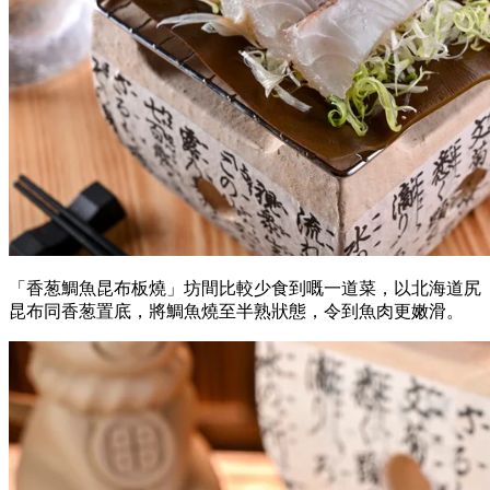
「香葱鯛魚昆布板燒」坊間比較少食到嘅一道菜，以北海道尻
昆布同香葱置底，將鯛魚燒至半熟狀態，令到魚肉更嫩滑。