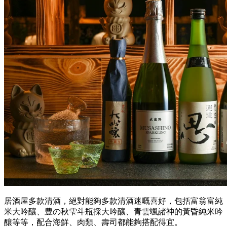
居酒屋多款清酒，絕對能夠多款清酒迷嘅喜好，包括富翁富純
米大吟釀、豊の秋雫斗瓶採大吟釀、青雲颯諸神的黃昏純米吟
釀等等，配合海鮮、肉類、壽司都能夠搭配得宜。