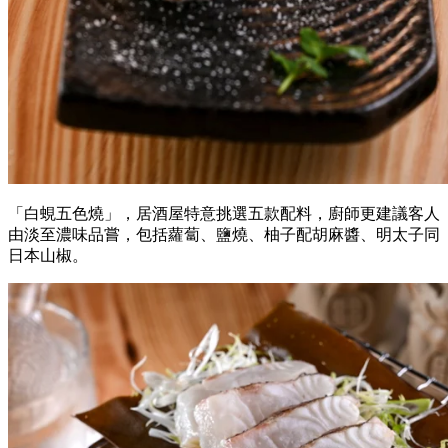
「白蜆五色燒」，居酒屋特意挑選五款配料，廚師更建議客人
由淡至濃味品嘗，包括蘿蔔、鹽燒、柚子配胡麻醬、明太子同
日本山椒。