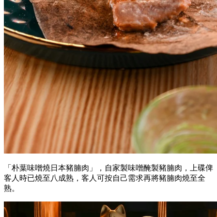
「朴葉味噌燒日本豬腩肉」，自家製味噌醃製豬腩肉，上碟俾
客人時已燒至八成熟，客人可按自己需求再將豬腩肉燒至全
熟。