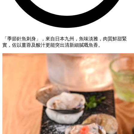
「季節針魚刺身」，來自日本九州，魚味淡雅，肉質鮮甜緊
實，佐以薑蓉及酸汁更能突出清新細膩嘅魚香。