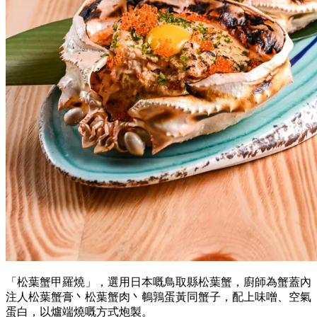
「松葉蟹甲羅燒」，選用日本嘅鳥取縣松葉蟹，廚師為蟹蓋內
注人松葉蟹膏丶松葉蟹肉丶鵪鶉蛋黃同蟹子，配上味噌、空氣
蛋白，以爐端燒嘅方式炮製。