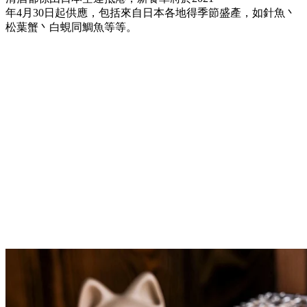
年4月30日起供應，包括來自日本各地得季節盛產，如針魚丶
松葉蟹丶白蜆同鯛魚等等。