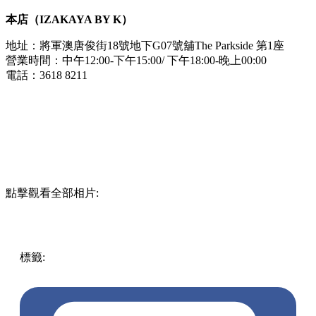
本店（IZAKAYA BY K）
地址：將軍澳唐俊街18號地下G07號舖The Parkside 第1座
營業時間：中午12:00-下午15:00/ 下午18:00-晚上00:00
電話：3618 8211
點擊觀看全部相片:
標籤:
中文(繁)
美食
香港
香港
美食
香港美食
將軍澳美食
將
軍澳
將軍澳 / 西貢
清酒
居酒屋
日本海產
本店