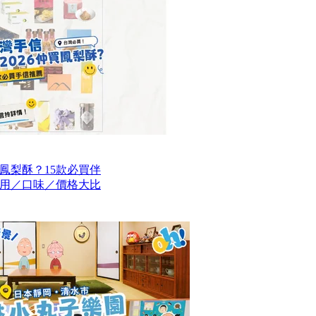
買鳳梨酥？15款必買伴
用／口味／價格大比