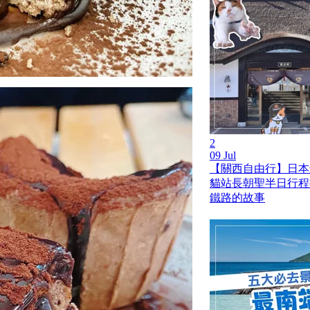
2
09 Jul
【關西自由行】日本
貓站長朝聖半日行程
鐵路的故事