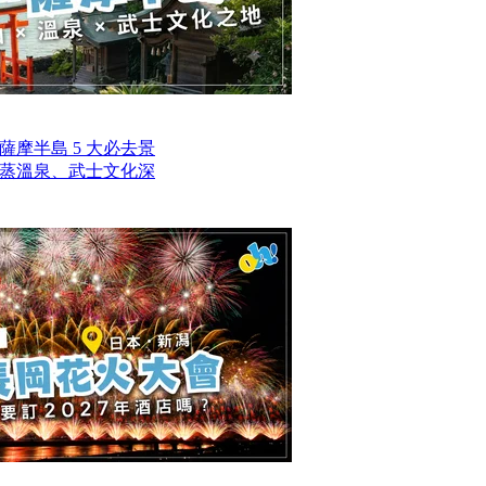
摩半島 5 大必去景
蒸溫泉、武士文化深