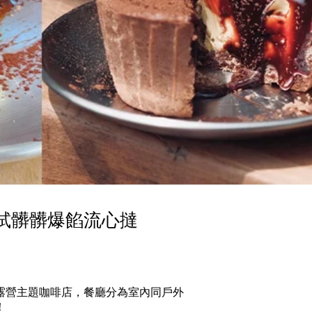
必試髒髒爆餡流心撻
露營主題咖啡店，餐廳分為室內同戶外
！