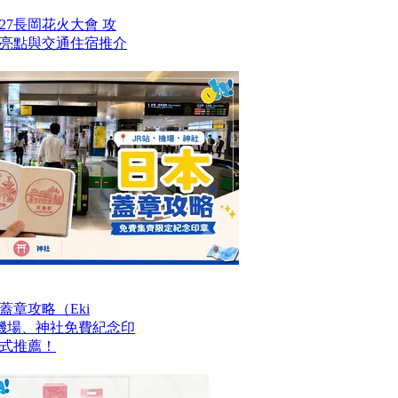
27長岡花火大會 攻
亮點與交通住宿推介
章攻略（Eki
站、機場、神社免費紀念印
式推薦！