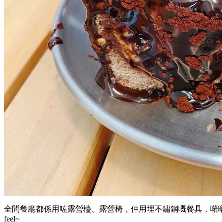
全間餐廳都係用咗露營檯、露營椅，仲用埋不鏽鋼嘅餐具，啱
feel~