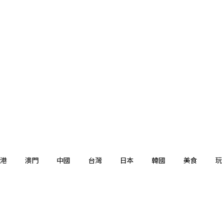
港
澳門
中國
台灣
日本
韓國
美食
玩