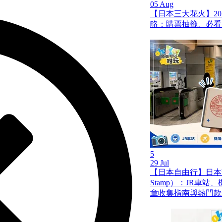
05 Aug
【日本三大花火】20
略：購票抽籤、必看
5
29 Jul
【日本自由行】日本蓋
Stamp）：JR車
章收集指南與熱門款