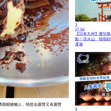
3
27 Jul
【日本九州】鹿兒島薩
點！活火山、指宿砂
度遊
晒我呢啲懶人，唔想去露營又有露營
4