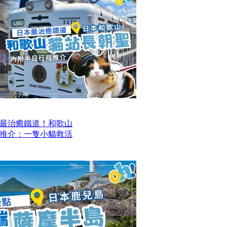
最治癒鐵道！和歌山
推介：一隻小貓救活