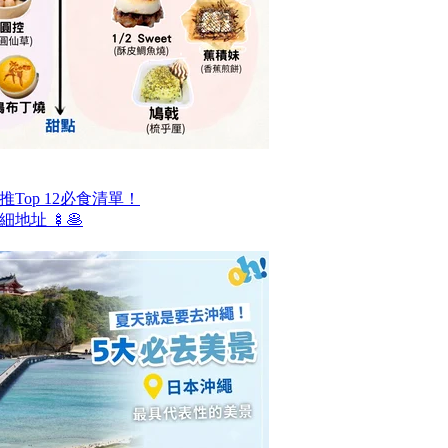
Top 12必食清單！
地址 🍢🥞