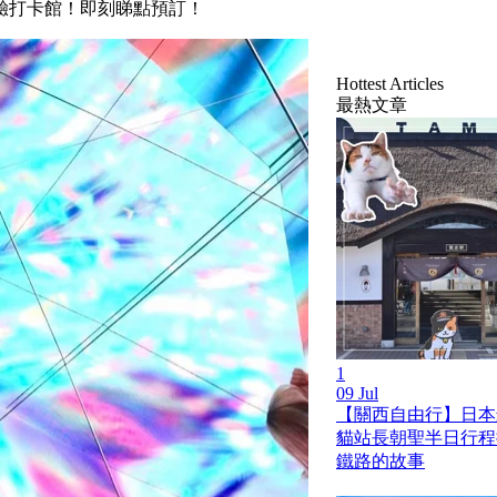
驗打卡館！即刻睇點預訂！
Hottest Articles
最熱文章
1
09 Jul
【關西自由行】日本
貓站長朝聖半日行程
鐵路的故事