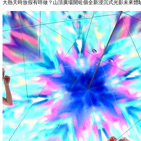
大熱天時放假有咩做？山頂廣場開咗個全新浸沉式光影未來體