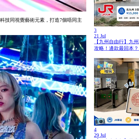
數碼科技同視覺藝術元素，打造7個唔同主
3
21 Jul
【九州自由行】九州JR
攻略！邊款最回本？
4
29 Jul