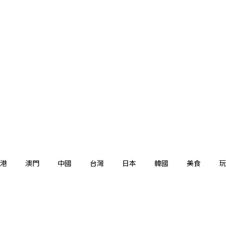
港
澳門
中國
台灣
日本
韓國
美食
玩