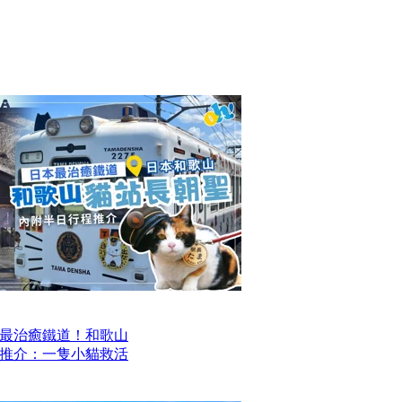
最治癒鐵道！和歌山
推介：一隻小貓救活