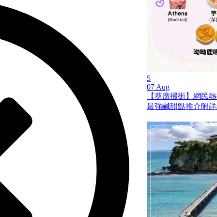
5
07 Aug
【葵廣掃街】網民熱推
最強鹹甜點推介附詳細