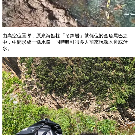
由高空位置睇，原來海蝕柱「吊鐘岩」就係位於金魚尾巴之
中，中間形成一條水路，同時吸引很多人前來玩獨木舟或潛
水。