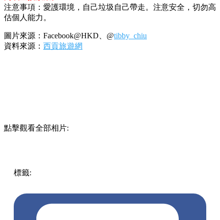
注意事項：愛護環境，自己垃圾自己帶走。注意安全，切勿高
估個人能力。
圖片來源：Facebook@HKD、@
tibby_chiu
資料來源：
西貢旅遊網
點擊觀看全部相片:
標籤:
中文(繁)
香港
香港
玩樂
行山
將軍澳 / 西貢
西貢
吊鐘
洞
吊鐘洲
海蝕柱
金魚擺尾
香港地質公園
西貢好去處
金魚