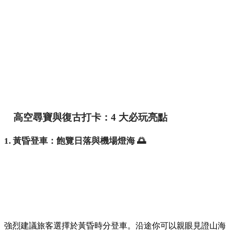
高空尋寶與復古打卡：4 大必玩亮點
1. 黃昏登車：飽覽日落與機場燈海 🌅
強烈建議旅客選擇於黃昏時分登車。沿途你可以親眼見證山海