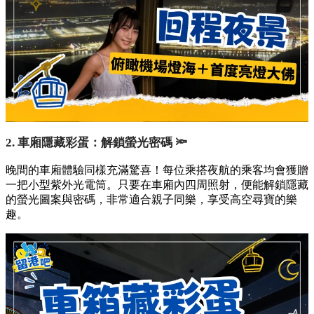
2. 車廂隱藏彩蛋：解鎖螢光密碼 🔦
晚間的車廂體驗同樣充滿驚喜！每位乘搭夜航的乘客均會獲贈
一把小型紫外光電筒。只要在車廂內四周照射，便能解鎖隱藏
的螢光圖案與密碼，非常適合親子同樂，享受高空尋寶的樂
趣。