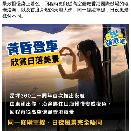
景致慢慢染上暮色，回程時更能從高空俯瞰香港國際機場的璀
璨燈海，以及首度亮燈的天壇大佛，同一條纜車線，日夜風景
截然不同。