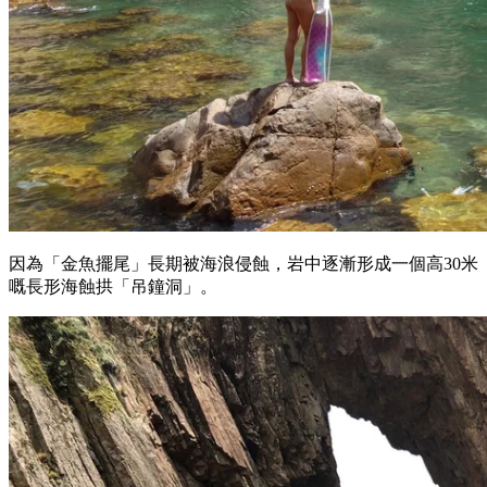
因為「金魚擺尾」長期被海浪侵蝕，岩中逐漸形成一個高30米
嘅長形海蝕拱「吊鐘洞」。