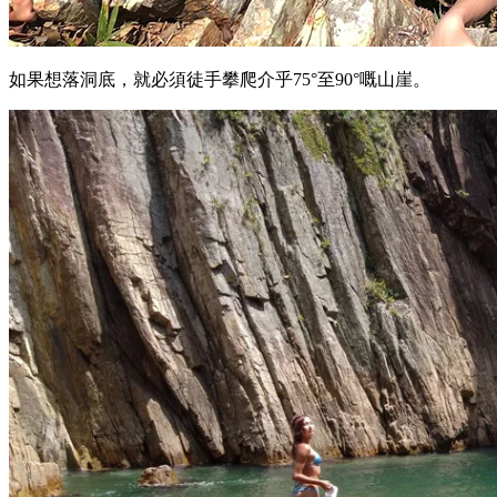
如果想落洞底，就必須徒手攀爬介乎75°至90°嘅山崖。