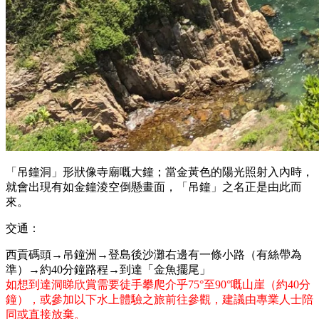
「吊鐘洞」形狀像寺廟嘅大鐘；當金黃色的陽光照射入內時，
就會出現有如金鐘淩空倒懸畫面，「吊鐘」之名正是由此而
來。
交通：
西貢碼頭→吊鐘洲→登島後沙灘右邊有一條小路（有絲帶為
準）→約40分鐘路程→到達「金魚擺尾」
如想到達洞睇欣賞需要徒手攀爬介乎75°至90°嘅山崖（約40分
鐘），或參加以下水上體驗之旅前往參觀，建議由專業人士陪
同或直接放棄。