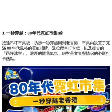
3. 一秒穿越：80年代霓虹市集 📸
抵達昂坪市集後，彷彿一秒穿越回到老香港！市集內設置了充
滿 80 年代風格的霓虹招牌、退役纜車打卡位，以及復古的
「昂坪冰室」。濃厚的懷舊氣氛，絕對是文青與情侶的必影打
卡熱點。