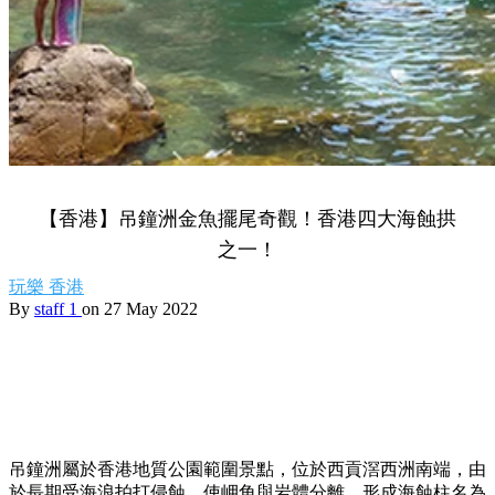
【香港】吊鐘洲金魚擺尾奇觀！香港四大海蝕拱
之一！
玩樂
香港
By
staff 1
on 27 May 2022
吊鐘洲屬於香港地質公園範圍景點，位於西貢滘西洲南端，由
於長期受海浪拍打侵蝕，使岬角與岩體分離，形成海蝕柱名為