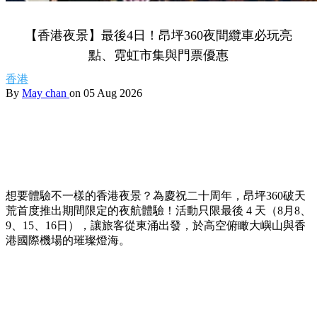
【香港夜景】最後4日！昂坪360夜間纜車必玩亮
點、霓虹市集與門票優惠
香港
By
May chan
on 05 Aug 2026
想要體驗不一樣的香港夜景？為慶祝二十周年，昂坪360破天
荒首度推出期間限定的夜航體驗！活動只限最後 4 天（8月8、
9、15、16日），讓旅客從東涌出發，於高空俯瞰大嶼山與香
港國際機場的璀璨燈海。