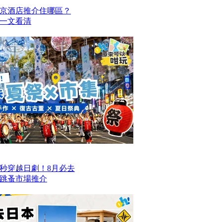
京酒店推介住哪區？
點一文看清
一秒穿越日劇！8月必去
跳蚤市場推介