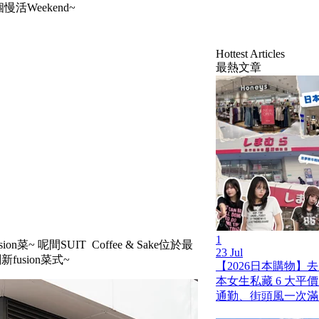
Weekend~
Hottest Articles
最熱文章
1
~ 呢間SUIT Coffee & Sake位於最
23 Jul
usion菜式~
【2026日本購物】
本女生私藏 6 大平
通勤、街頭風一次滿