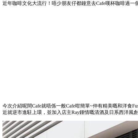
近年咖啡文化大流行！唔少朋友仔都鐘意去Cafe嘆杯咖啡過一個慢活
今次介紹呢間Cafe就唔係一般Cafe咁簡單~仲有精美嘅和洋食Fusion菜
近就逆市進駐上環，並加入店主Ray鍾情嘅清酒及日系西洋風創新f