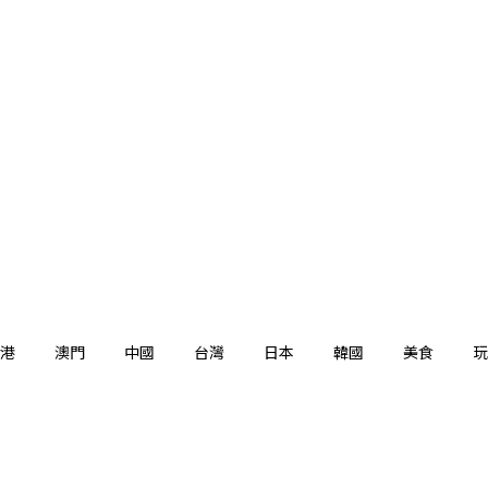
港
澳門
中國
台灣
日本
韓國
美食
玩