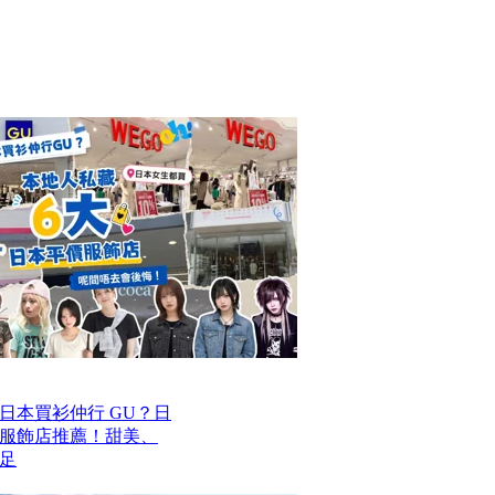
去日本買衫仲行 GU？日
價服飾店推薦！甜美、
足