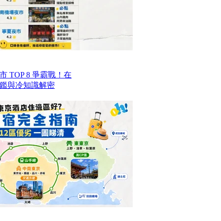
TOP 8 爭霸戰！在
鑑與冷知識解密