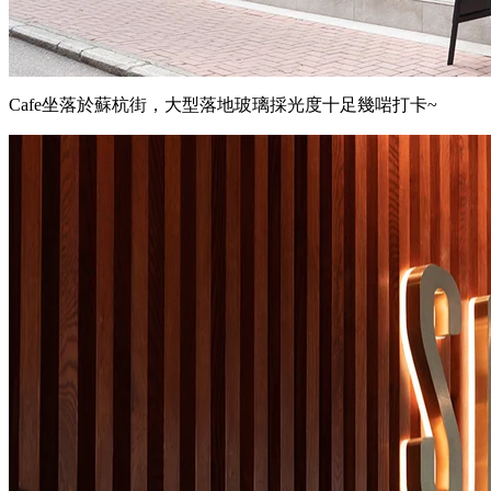
Cafe坐落於蘇杭街，大型落地玻璃採光度十足幾啱打卡~