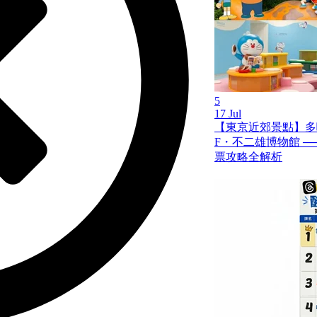
5
17 Jul
【東京近郊景點】多
F・不二雄博物館 ─
票攻略全解析