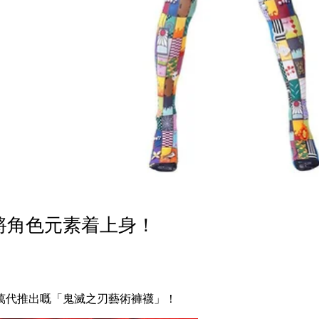
將角色元素着上身！
萬代推出嘅「鬼滅之刃藝術褲襪」！