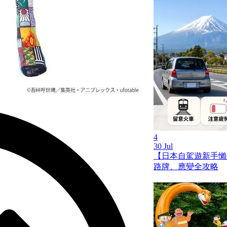
4
30 Jul
【日本自駕遊新手懶
路牌、應變全攻略