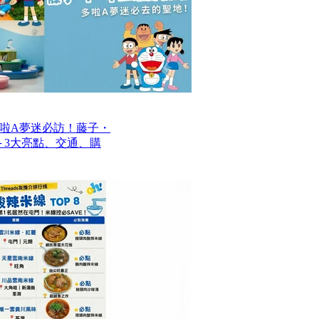
啦A夢迷必訪！藤子・
─ 3大亮點、交通、購