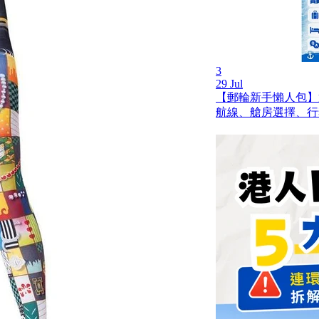
3
29 Jul
【郵輪新手懶人包】
航線、艙房選擇、行