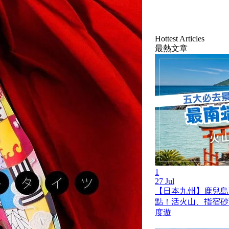
Hottest Articles
最熱文章
1
27 Jul
【日本九州】鹿兒島薩
點！活火山、指宿砂
度遊