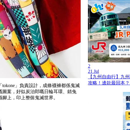
2
21 Jul
【九州自由行】九州JR
攻略！邊款最回本？
okone」負責設計，成條襪褲都係鬼滅
嘅圖案，好似炭治郎嘅日輪耳環、錆兔
喺腳上，印上整個鬼滅世界。