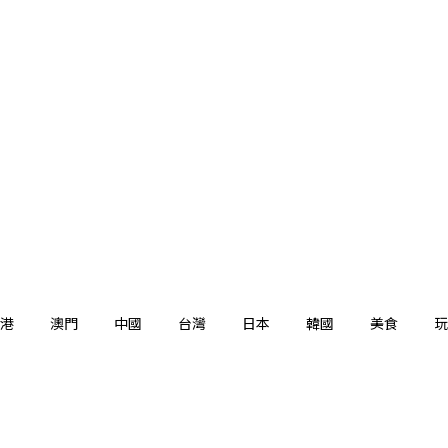
港
澳門
中國
台灣
日本
韓國
美食
玩