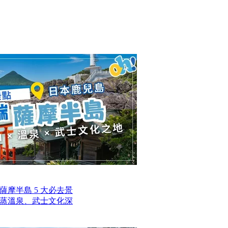
摩半島 5 大必去景
蒸溫泉、武士文化深