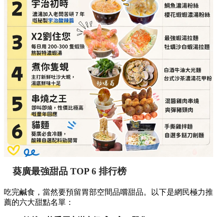
葵廣最強甜品 TOP 6 排行榜
吃完鹹食，當然要預留胃部空間品嚐甜品。以下是網民極力推
薦的六大甜點名單：