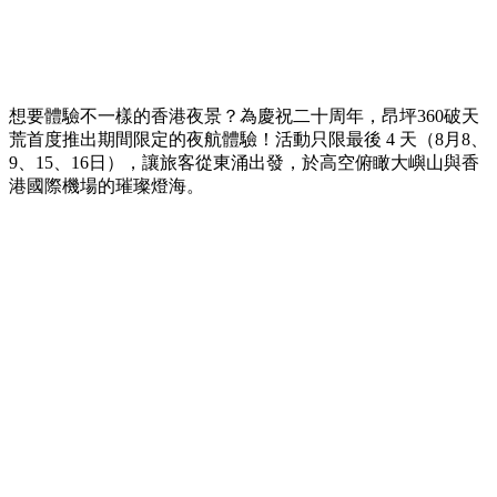
想要體驗不一樣的香港夜景？為慶祝二十周年，昂坪360破天
荒首度推出期間限定的夜航體驗！活動只限最後 4 天（8月8、
9、15、16日），讓旅客從東涌出發，於高空俯瞰大嶼山與香
港國際機場的璀璨燈海。