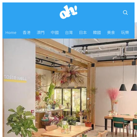
Home
香港
澳門
中國
台灣
日本
韓國
美食
玩樂