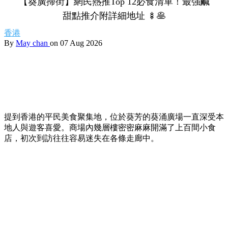
【葵廣掃街】網民熱推Top 12必食清單！最強鹹
甜點推介附詳細地址 🍢🥞
香港
By
May chan
on 07 Aug 2026
提到香港的平民美食聚集地，位於葵芳的葵涌廣場一直深受本
地人與遊客喜愛。商場內幾層樓密密麻麻開滿了上百間小食
店，初次到訪往往容易迷失在各條走廊中。