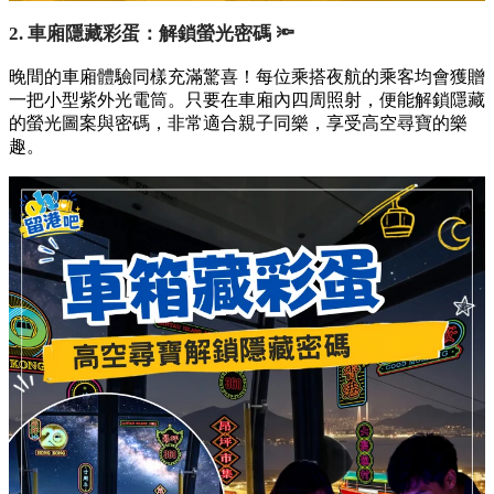
2. 車廂隱藏彩蛋：解鎖螢光密碼 🔦
晚間的車廂體驗同樣充滿驚喜！每位乘搭夜航的乘客均會獲贈
一把小型紫外光電筒。只要在車廂內四周照射，便能解鎖隱藏
的螢光圖案與密碼，非常適合親子同樂，享受高空尋寶的樂
趣。