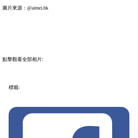
圖片來源：@aimei.hk
點擊觀看全部相片:
標籤:
中文(繁)
美食
香港
香港
美食
cafe
餐廳
香港美食
香港
好去處
佐敦
佐敦cafe
佐敦好去處
佐敦餐廳
尖沙咀 / 佐敦 /
油麻地