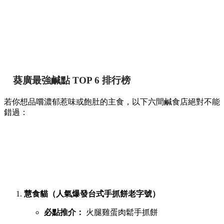
葵廣最強鹹點 TOP 6 排行榜
若你想品嚐濃郁惹味或飽肚的主食，以下六間鹹食店絕對不能
錯過：
慧食貓（人氣爆發台式手抓餅老字號）
必點推介：
火腿雞蛋肉鬆手抓餅