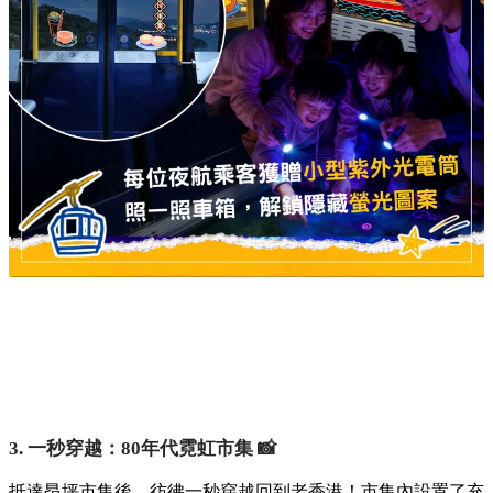
3. 一秒穿越：80年代霓虹市集 📸
抵達昂坪市集後，彷彿一秒穿越回到老香港！市集內設置了充