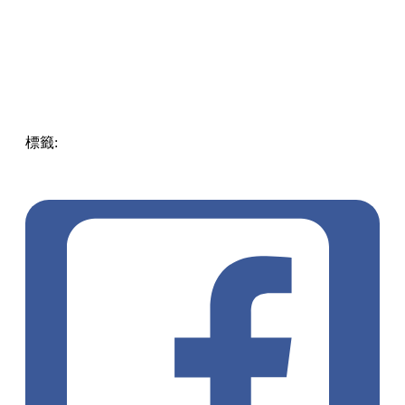
標籤:
Hong Kong
香港
葵廣美食
葵芳好去處
葵芳 / 青衣
葵
涌廣場
葵廣掃街
香港平民美食
慧食貓
鳩戟
呦呦鹿鳴布丁
燒