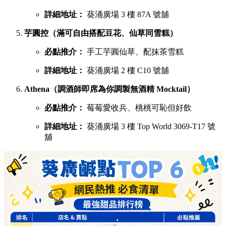
詳細地址：
葵涌廣場 3 樓 87A 號舖
芋圓控（滿可自由搭配豆花、仙草同雪糕）
必點推介：
手工芋圓仙草、配抹茶雪糕
詳細地址：
葵涌廣場 2 樓 C10 號舖
Athena（調酒師即席為你調製無酒精 Mocktail）
必點推介：
莓莓愛收兵、桃桃可恥但好飲
詳細地址：
葵涌廣場 3 樓 Top World 3069-T17 號
舖