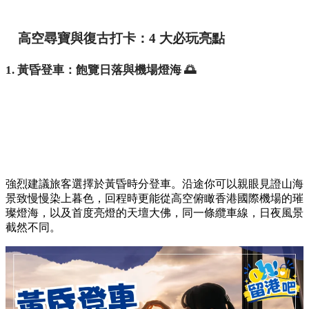
高空尋寶與復古打卡：4 大必玩亮點
1. 黃昏登車：飽覽日落與機場燈海 🌅
強烈建議旅客選擇於黃昏時分登車。沿途你可以親眼見證山海
景致慢慢染上暮色，回程時更能從高空俯瞰香港國際機場的璀
璨燈海，以及首度亮燈的天壇大佛，同一條纜車線，日夜風景
截然不同。