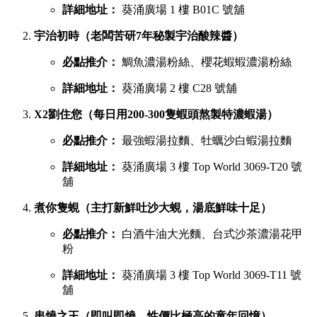
詳細地址：
葵涌廣場 1 樓 B01C 號舖
宇治初時（老闆苦研7年秘製宇治酸辣醬）
必點推介：
鯛魚濃湯粉絲、櫻花蝦蝦濃湯粉絲
詳細地址：
葵涌廣場 2 樓 C28 號舖
X2劉住您（每日用200-300隻蝦頭熬製特濃蝦湯）
必點推介：
最強蝦湯拉麵、牡蠣沙白蝦湯拉麵
詳細地址：
葵涌廣場 3 樓 Top World 3069-T20 號
舖
煮你隻蜆（主打新鮮吐沙大蜆，湯底鮮味十足）
必點推介：
白酒牛油大光麵、台式沙茶濃湯花甲
粉
詳細地址：
葵涌廣場 3 樓 Top World 3069-T11 號
舖
串燒之王（即叫即燒，性價比極高的童年回憶）