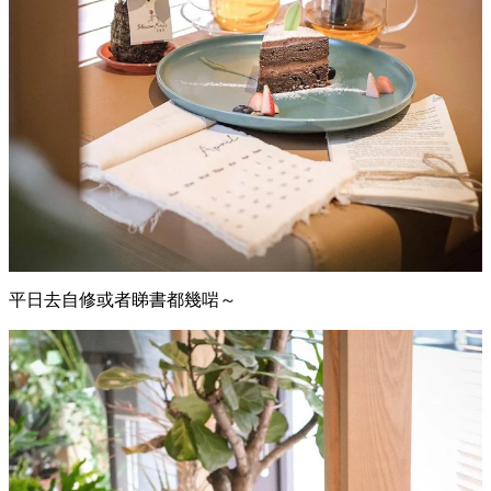
平日去自修或者睇書都幾啱～