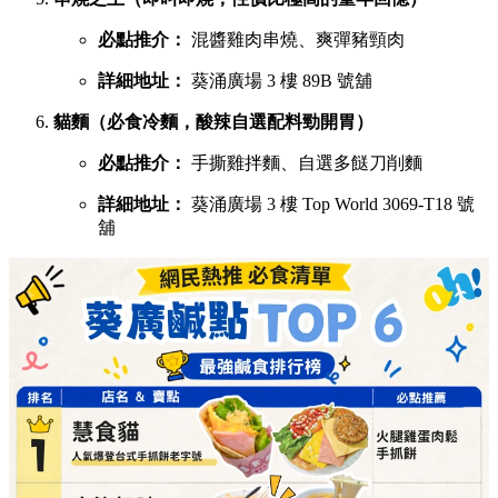
必點推介：
混醬雞肉串燒、爽彈豬頸肉
詳細地址：
葵涌廣場 3 樓 89B 號舖
貓麵（必食冷麵，酸辣自選配料勁開胃）
必點推介：
手撕雞拌麵、自選多餸刀削麵
詳細地址：
葵涌廣場 3 樓 Top World 3069-T18 號
舖