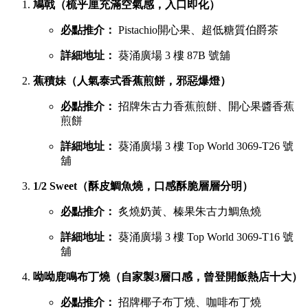
鳩戟（梳乎厘充滿空氣感，入口即化）
必點推介：
Pistachio開心果、超低糖質伯爵茶
詳細地址：
葵涌廣場 3 樓 87B 號舖
蕉積妹（人氣泰式香蕉煎餅，邪惡爆燈）
必點推介：
招牌朱古力香蕉煎餅、開心果醬香蕉
煎餅
詳細地址：
葵涌廣場 3 樓 Top World 3069-T26 號
舖
1/2 Sweet（酥皮鯛魚燒，口感酥脆層層分明）
必點推介：
炙燒奶黃、榛果朱古力鯛魚燒
詳細地址：
葵涌廣場 3 樓 Top World 3069-T16 號
舖
呦呦鹿鳴布丁燒（自家製3層口感，曾登開飯熱店十大）
必點推介：
招牌椰子布丁燒、咖啡布丁燒