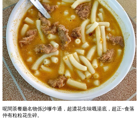
呢間茶餐廳名物係沙嗲牛通，超濃花生味嘅湯底，超正~食落
仲有粒粒花生碎。