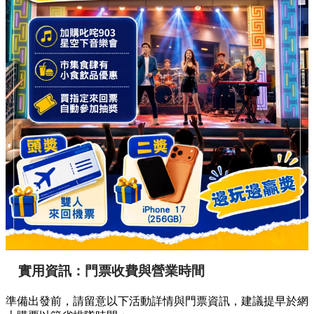
4. 聽 Live 兼贏巨獎：903 音樂會 🎶
除了視覺享受，市集更設有「叱咤 903 星空下音樂會」。只要
購買指定來回車票，更能自動參加總值高達 200 萬的大抽獎，
頭獎為雙人來回機票，二獎為 iPhone 17 (256GB)，讓你邊玩
邊贏巨獎！市集內的食肆亦會提供限定的小食及飲品優惠。