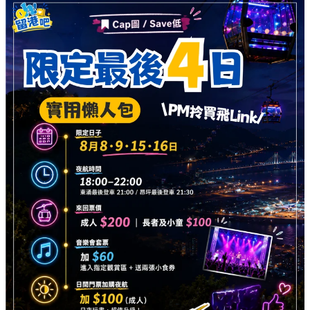
🕒 活動日期與時間
限定日子：
8月8、9、15、16日（最後 4 日！）
夜航時間：
18:00 - 22:00
尾班車時間：
東涌最後登車時間為 21:00；昂坪最後登
車時間為 21:30
🎫 門票收費指南
來回票價：
成人 $200 ｜ 長者及小童 $100
日間門票加購夜航：
成人只需加 $100，即可日夜玩盡，
享受超值升級體驗。
音樂會套票：
加 $60 即可進入指定觀賞區，並獲贈兩張
小食券。
立即購票