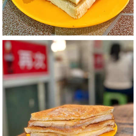
唔食通粉都好多選擇嘅，可以揀公仔麵，仲要係一片片牛肉，
大大塊~唔係牛肉碎。