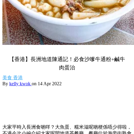
【香港】長洲地道陳通記！必食沙嗲牛通粉+鹹牛
肉蛋治
美食
香港
By
kelly kwok
on 14 Apr 2022
大家平時入長洲食啲咩？大魚蛋、糯米滋呢啲梗係唔少得啦，
不過今次小編介紹大家呢間地道茶餐廳，餐廳位於海旁街熟食