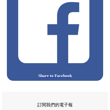
點擊觀看全部相片:
標籤:
Hong Kong
香港
香港打卡
週末好去處
昂坪360
昂坪
360夜間纜車
香港夜景
大嶼山景點
霓虹市集
903音樂會
昂
坪市集