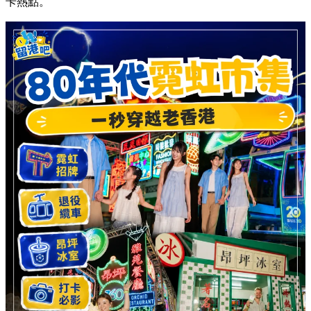
3. 一秒穿越：80年代霓虹市集 📸
抵達昂坪市集後，彷彿一秒穿越回到老香港！市集內設置了充
滿 80 年代風格的霓虹招牌、退役纜車打卡位，以及復古的
「昂坪冰室」。濃厚的懷舊氣氛，絕對是文青與情侶的必影打
卡熱點。