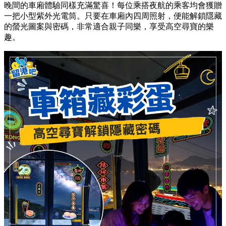
2. 車廂隱藏彩蛋：解鎖螢光密碼 🔦
晚間的車廂體驗同樣充滿驚喜！每位乘搭夜航的乘客均會獲贈