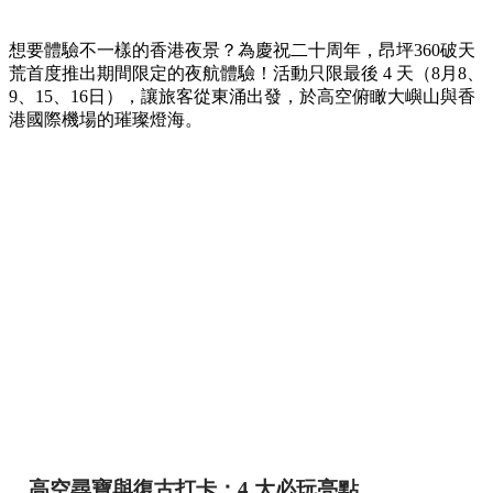
【香港夜景】最後4日！昂坪360夜間纜車必玩亮
點、霓虹市集與門票優惠
香港
By
May chan
on 05 Aug 2026