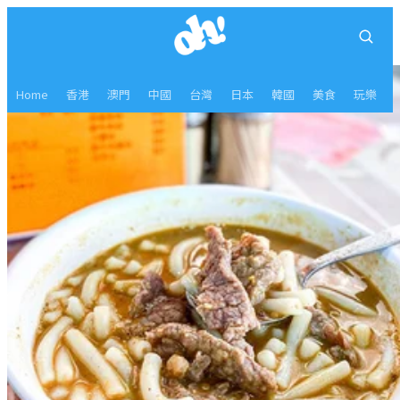
Home
香港
澳門
中國
台灣
日本
韓國
美食
玩樂