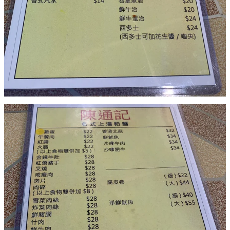
西多士配奶茶都唔錯~