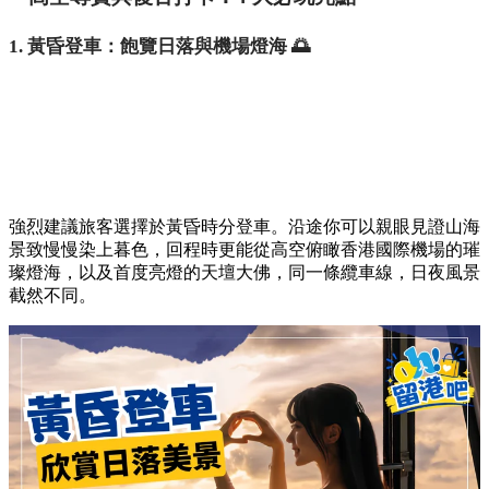
想要體驗不一樣的香港夜景？為慶祝二十周年，昂坪360破天
荒首度推出期間限定的夜航體驗！活動只限最後 4 天（8月8、
9、15、16日），讓旅客從東涌出發，於高空俯瞰大嶼山與香
港國際機場的璀璨燈海。
高空尋寶與復古打卡：4 大必玩亮點