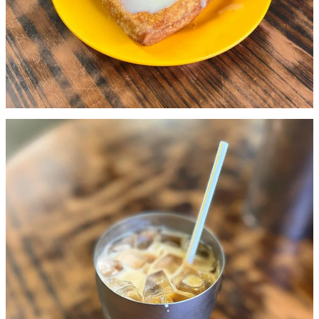
仲有鹹牛肉蛋治，好足料。