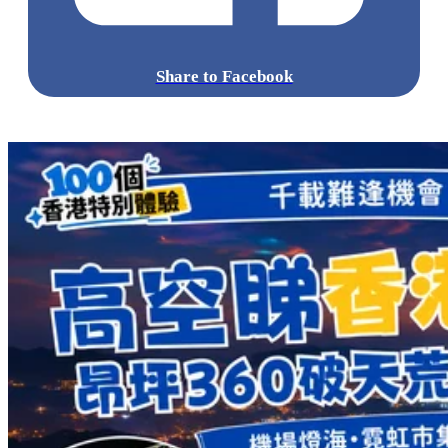
點擊觀看全部相片:
標籤:
中文(繁)
中文(繁)
香港
美食
香港美食
長洲
陳通記
沙
嗲牛肉通粉
鹹牛肉蛋治
長洲 / 南丫島
pll_649d0cdf60a70