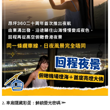
1. 黃昏登車：飽覽日落與機場燈海 🌅
強烈建議旅客選擇於黃昏時分登車。沿途你可以親眼見證山海
景致慢慢染上暮色，回程時更能從高空俯瞰香港國際機場的璀
璨燈海，以及首度亮燈的天壇大佛，同一條纜車線，日夜風景
截然不同。