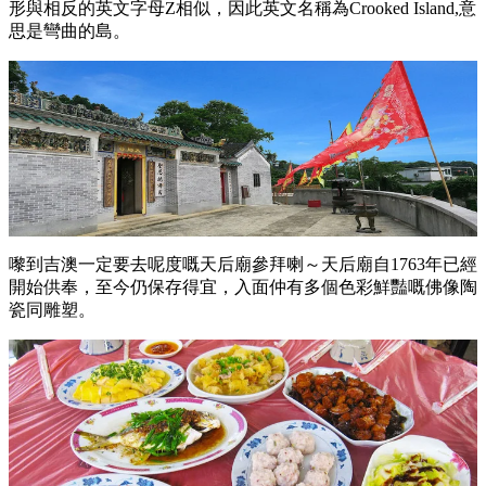
形與相反的英文字母
Z
相似，因此英文名稱為
Crooked Island,
意
思是彎曲的島。
嚟到吉澳一定要去呢度嘅天后廟參拜喇～天后廟自
1763
年已經
開始供奉，至今仍保存得宜，入面仲有多個色彩鮮豔嘅佛像陶
瓷同雕塑。