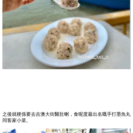
之後就梗係要去吉澳大街醫肚喇，食呢度最出名嘅手打墨魚丸
同客家小菜。