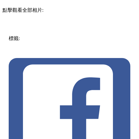
點擊觀看全部相片:
標籤:
中文(繁)
香港
香港
玩樂
行山
香港好去處
鴨洲
吉澳
天
后廟
手打墨魚丸
印洲塘
角礫岩
世界地質公園
上水 / 粉嶺
離島
北區好去處