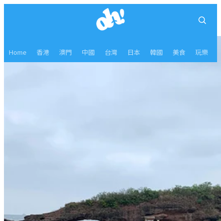
Home
香港
澳門
中國
台灣
日本
韓國
美食
玩樂