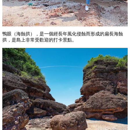
鴨眼（海蝕拱），是一個經長年風化侵蝕而形成的扁長海蝕
拱，是島上非常受歡迎的打卡景點。