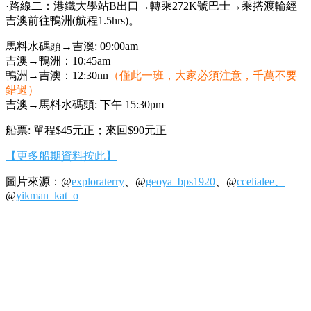
·路線二：港鐵大學站
B
出口
→
轉乘
272K
號巴士
→
乘搭渡輪經
吉澳前往鴨洲
(
航程
1.5hrs)
。
馬料水碼頭
→
吉澳
: 09:00am
吉澳
→
鴨洲：
10:45am
鴨洲
→
吉澳：
12:30nn
（僅此一班，大家必須注意，千萬不要
錯過）
吉澳→馬料水碼頭
:
下午
15:30pm
船票
:
單程
$45
元正；來回
$90
元正
【更多船期資料按此】
圖片來源：
@
exploraterry
、
@
geoya_bps1920
、
@
ccelialee、
@
yikman_kat_o