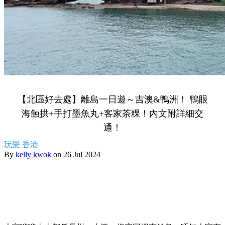
【北區好去處】離島一日遊～吉澳&鴨洲！ 鴨眼
海蝕拱+手打墨魚丸+客家茶粿！內文附詳細交
通！
玩樂
香港
By
kelly kwok
on 26 Jul 2024