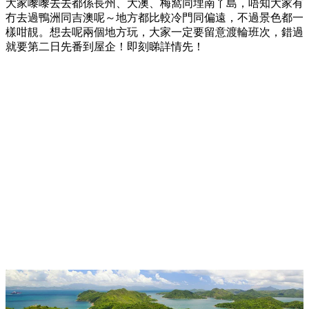
大家嚟嚟去去都係長州、大澳、梅窩同埋南丫島，唔知大家有
冇去過鴨洲同吉澳呢～地方都比較冷門同偏遠，不過景色都一
樣咁靚。想去呢兩個地方玩，大家一定要留意渡輪班次，錯過
就要第二日先番到屋企！即刻睇詳情先！