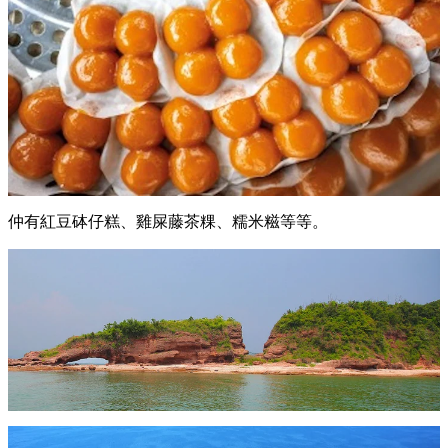
仲有紅豆砵仔糕、雞屎藤茶粿、糯米糍等等。