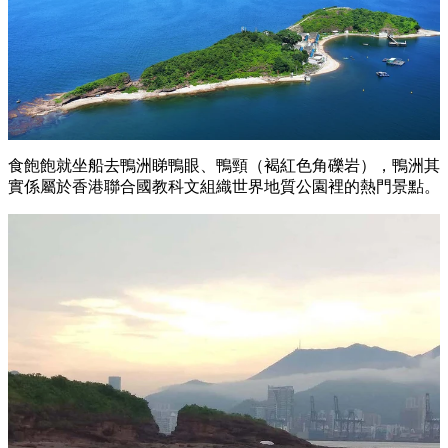
食飽飽就坐船去鴨洲睇鴨眼、鴨頸（褐紅色角礫岩），鴨洲其
實係屬於香港聯合國教科文組織世界地質公園裡的熱門景點。