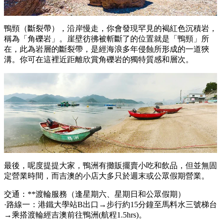
鴨頸（斷裂帶），沿岸慢走，你會發現罕見的褐紅色沉積岩，
稱為「角礫岩」。崖壁彷彿被斬斷了的位置就是「鴨頸」所
在，此為岩層的斷裂帶，是經海浪多年侵蝕所形成的一道狹
溝。你可在這裡近距離欣賞角礫岩的獨特質感和層次。
最後，呢度提提大家，鴨洲有攤販擺賣小吃和飲品，但並無固
定營業時間，而吉澳的小店大多只於週末或公眾假期營業。
交通：
**
渡輪服務（逢星期六、星期日和公眾假期）
·路線一：港鐵大學站
B
出口
→
步行約
15
分鐘至馬料水三號梯台
→
乘搭渡輪經吉澳前往鴨洲
(
航程
1.5hrs)
。