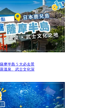
摩半島 5 大必去景
蒸溫泉、武士文化深