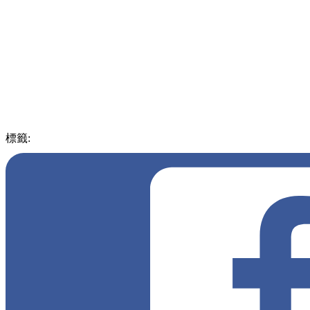
標籤:
中文(繁)
玩樂
台灣
台灣
桃園
親子
和逸
Xpark
Blu Night宿海