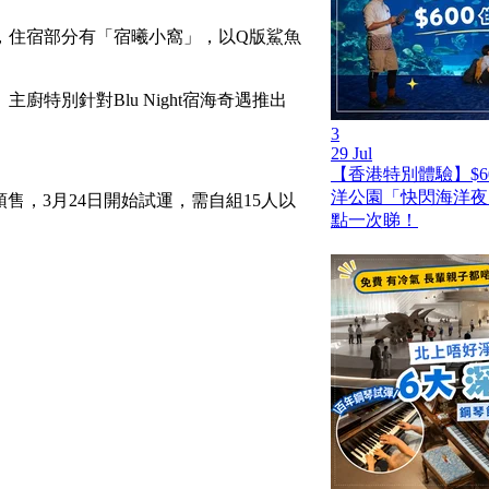
，住宿部分有「宿曦小窩」，以Q版鯊魚
集」主廚特別針對Blu Night宿海奇遇推出
3
29 Jul
【香港特別體驗】$6
洋公園「快閃海洋夜
惠預售，3月24日開始試運，需自組15人以
點一次睇！