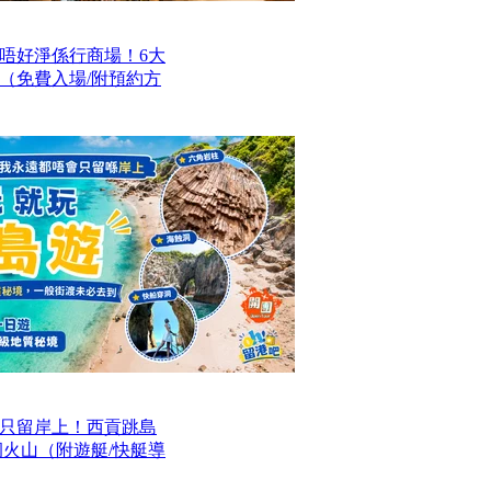
唔好淨係行商場！6大
（免費入場/附預約方
只留岸上！西貢跳島
洞火山（附遊艇/快艇導