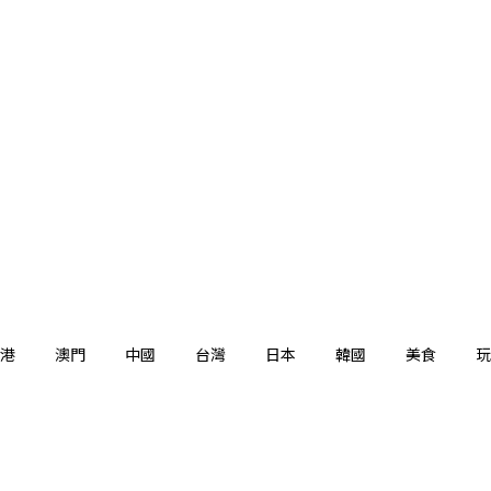
港
澳門
中國
台灣
日本
韓國
美食
玩