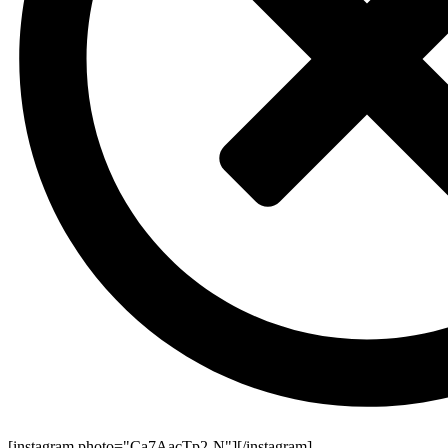
[instagram photo="Ca7AacTp2-N"][/instagram]