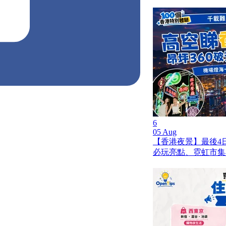
6
05 Aug
【香港夜景】最後4日
必玩亮點、霓虹市集