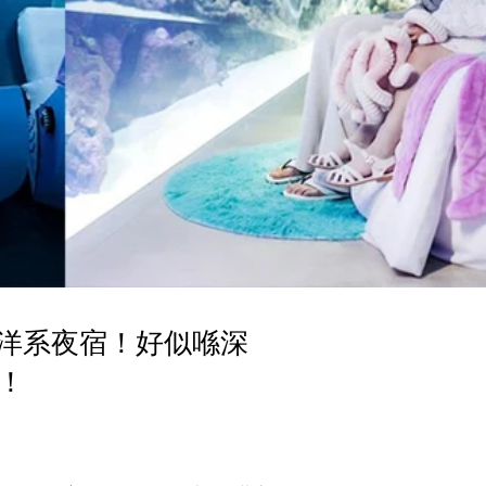
美海洋系夜宿！好似喺深
！