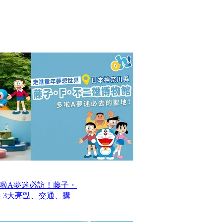
啦A夢迷必訪！藤子・
─ 3大亮點、交通、購