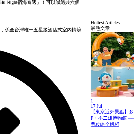
Blu Night宿海奇遇」！可以喺總共六個
Hottest Articles
最熱文章
程，係全台灣唯一五星級酒店式室內情境
1
17 Jul
【東京近郊景點】多
F・不二雄博物館 ─
票攻略全解析