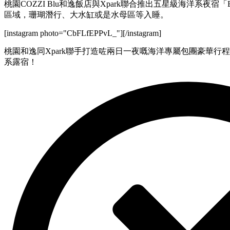
桃園COZZI Blu和逸飯店與Xpark聯合推出五星級海洋系夜宿「
區域，珊瑚潛行、大水缸或是水母區等入睡。
[instagram photo="CbFLfEPPvL_"][/instagram]
桃園和逸同Xpark聯手打造咗兩日一夜嘅海洋專屬包團豪華行
系露宿！