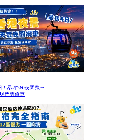
！昂坪360夜間纜車
與門票優惠